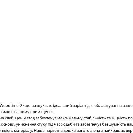
ка Woodtime! Якщо ви шукаєте ідеальний варіант для облаштування вашо
а стилю в вашому приміщенні.
а клей. Цей метод забезпечує максимальну стабільність та міцність п
 основи, уникнення стуку під час ходьби та забезпечує безшумність ва
якість матеріалу. Наша паркетна дошка виготовлена з найкращих дерев