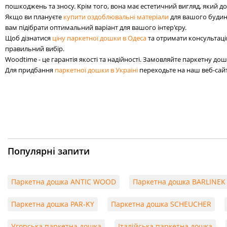
пошкоджень та зносу. Крім того, вона має естетичний вигляд, який до
Якщо ви плануєте
купити оздоблювальні матеріали
для вашого будин
вам підібрати оптимальний варіант для вашого інтер'єру.
Щоб дізнатися
ціну паркетної дошки в Одеса
та отримати консультаці
правильний вибір.
Woodtime - це гарантія якості та надійності. Замовляйте паркетну до
Для придбання
паркетної дошки в Україні
переходьте на наш веб-сайт.
Популярні запити
Паркетна дошка ANTIC WOOD
Паркетна дошка BARLINEK
Паркетна дошка PAR-KY
Паркетна дошка SCHEUCHER
Угорська паркетна дошка
Італійська паркетна дошка