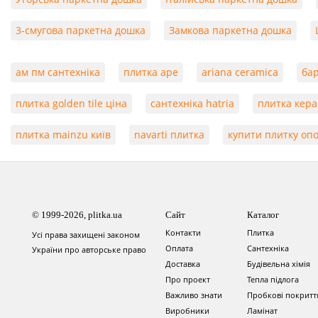
3-смугова паркетна дошка
Замкова паркетна дошка
ам пм сантехніка
плитка ape
ariana ceramica
бар
плитка golden tile ціна
сантехніка hatria
плитка кера
плитка mainzu київ
navarti плитка
купити плитку оп
© 1999-2026, plitka.ua
Сайт
Каталог
Контакти
Плитка
Усі права захищені законом
Оплата
Сантехніка
України про авторське право
Доставка
Будівельна хімія
Про проект
Тепла підлога
Важливо знати
Пробкові покритт
Виробники
Ламінат