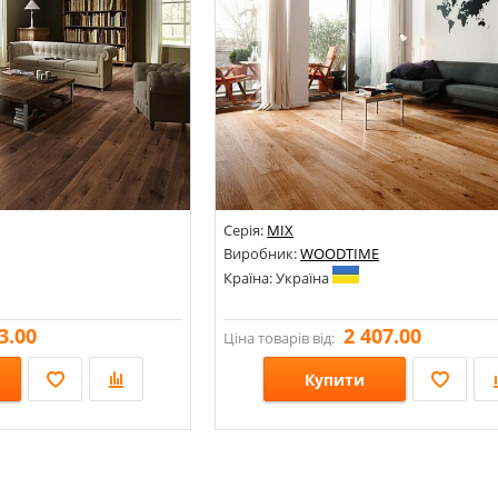
Серія:
MIX
Виробник:
WOODTIME
Країна: Україна
3.00
2 407.00
Ціна товарів від:
Купити
180х13;
Стилі:
Кольори: