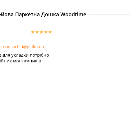
лейова Паркетна Дошка Woodtime
ч nosach.a@plitka.ua
е для укладки потрібно
ійних монтажників