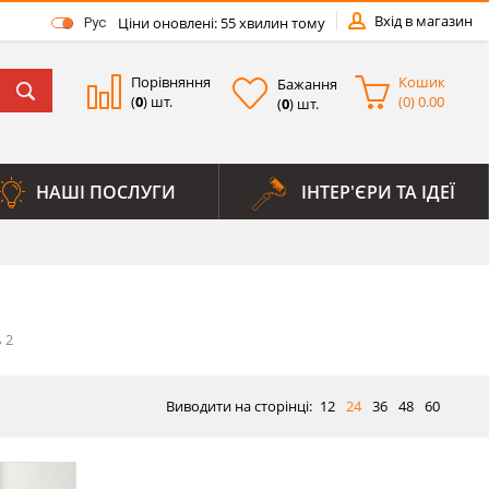
Вхід в магазин
Ціни оновлені: 55 хвилин тому
Рус
Порівняння
Кошик
Бажання
(
0
) шт.
(
0
)
0.00
(
0
) шт.
НАШІ ПОСЛУГИ
ІНТЕР'ЄРИ ТА ІДЕЇ
Виводити на сторінці:
12
24
36
48
60