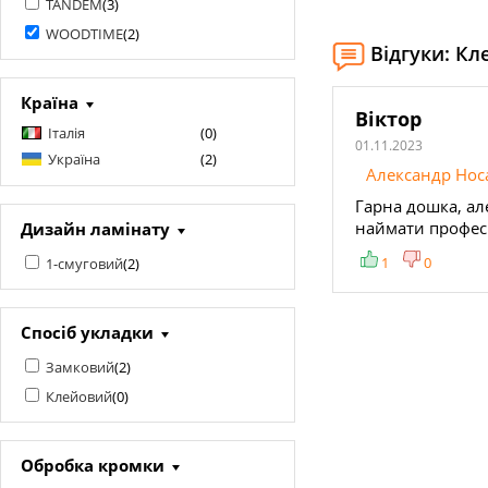
TANDEM
(
3
)
WOODTIME
(
2
)
Відгуки: К
Країна
Віктор
Італія
(
0
)
01.11.2023
Україна
(
2
)
Александр Носа
Гарна дошка, ал
Дизайн ламінату
наймати профес
1
0
1-смуговий
(
2
)
Спосіб укладки
Замковий
(
2
)
Клейовий
(
0
)
Обробка кромки