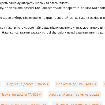
дасть вашому інтер'єру шарму та елегантності.
ку, обов'язково розгляньте наш асортимент паркетної дошки. Ми проп
ю щодо вибору підлогового покриття, звертайтеся до наших фахівців.
шку у нас, і ви отримаєте найкраще підлогове покриття за доступною ці
 Наші консультанти завжди готові відповісти на всі ваші питання та до
Паркетна дошка CORONA
Паркетна дошка KARELIA
Паркетна дошка TANDEM
Австралійська паркетна дошка
Українська паркетна дошка
Фінляндська паркетна дошка