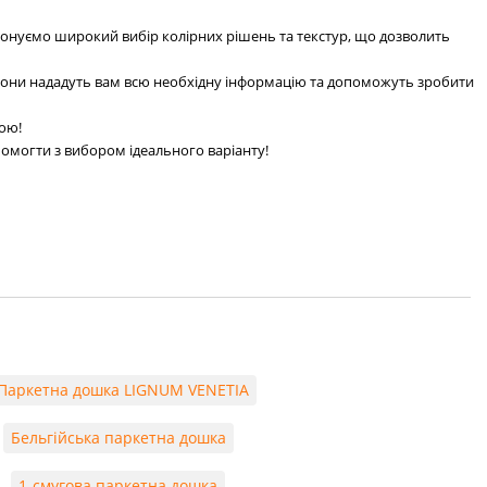
онуємо широкий вибір колірних рішень та текстур, що дозволить
 Вони нададуть вам всю необхідну інформацію та допоможуть зробити
ною!
помогти з вибором ідеального варіанту!
Паркетна дошка LIGNUM VENETIA
Бельгійська паркетна дошка
1-смугова паркетна дошка