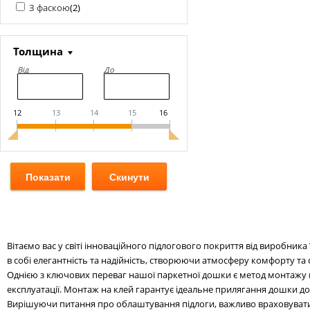
З фаскою
(
2
)
Толщина
Від
До
12
13
14
15
16
Вітаємо вас у світі інноваційного підлогового покриття від виробни
в собі елегантність та надійність, створюючи атмосферу комфорту т
Однією з ключових переваг нашої паркетної дошки є метод монтажу н
експлуатації. Монтаж на клей гарантує ідеальне прилягання дошки до
Вирішуючи питання про облаштування підлоги, важливо враховувати 