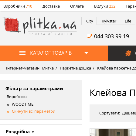
Виробники
710
Доставка
Оплата
Відгуки
232
Гаран
City
Kyivstar
Life
044 303 99 19
КАТАЛОГ ТОВАРІВ
Інтернет-магазин Плитка
Паркетна дошка
Клейова паркетна д
Фільтр за параметрами
Клейова 
Виробник:
WOODTIME
Скинути всі параметри
Сортувати:
Дешев
Роздрібна