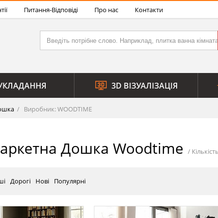
тії
Питання-Відповіді
Про нас
Контакти
УКЛАДАННЯ
3D ВІЗУАЛІЗАЦІЯ
ошка
Виробник: WOODTIME
Паркетна Дошка Woodtime
ші
Дорогі
Нові
Популярні