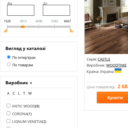
Від
До
1528
2813
4098
5382
6667
Вигляд у каталозі
По інтер'єрах
Серія:
CASTLE
По товарам
Виробник:
WOODTIME
Країна: Україна
Виробник
2 68
Ціна товарів від:
A
C
L
T
W
Купити
ANTIC WOOD
(
8
)
Розміри: 600-2200х140/
CORONA
(
1
)
Стилі:
LIGNUM VENETIA
(
2
)
Кольори: