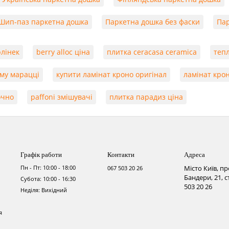
Шип-паз паркетна дошка
Паркетна дошка без фаски
Пар
лінек
berry alloc ціна
плитка ceracasa ceramica
тепл
му марацці
купити ламінат кроно оригінал
ламінат кро
очно
paffoni змішувачі
плитка парадиз ціна
Графік работи
Контакти
Адреса
Пн - Пт: 10:00 - 18:00
Місто Київ, п
067 503 20 26
Бандери, 21, 
Субота: 10:00 - 16:30
503 20 26
Неділя: Вихідний
я