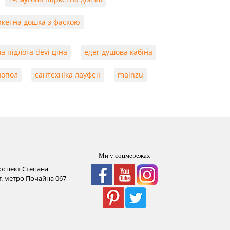
кетна дошка з фаскою
а підлога devi ціна
eger душова кабіна
нопол
сантехніка лауфен
mainzu
Ми у соцмережах
роспект Степана
ст. метро Почайна
067