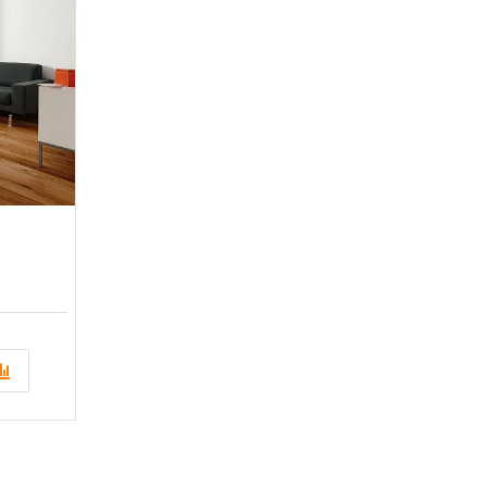
Розміри: 500-1200х100х12; 1000х90х15; 1000х90х12; 1000х900х12; 780/980/1180х120х13;