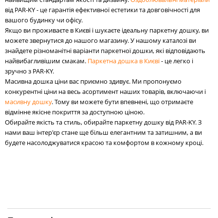
від PAR-KY - це гарантія ефективної естетики та довговічності для
вашого будинку чи офісу.
Якщо ви проживаєте в Києві і шукаєте ідеальну паркетну дошку, ви
можете звернутися до нашого магазину. У нашому каталозі ви
знайдете різноманітні варіанти паркетної дошки, які відповідають
найвибагливішим смакам.
Паркетна дошка в Києві
- це легко і
зручно з PAR-KY.
Масивна дошка ціни вас приємно здивує. Ми пропонуємо
конкурентні ціни на весь асортимент наших товарів, включаючи і
масивну дошку
. Тому ви можете бути впевнені, що отримаєте
відмінне якісне покриття за доступною ціною.
Обирайте якість та стиль, обирайте паркетну дошку від PAR-KY. З
нами ваш інтер'єр стане ще більш елегантним та затишним, а ви
будете насолоджуватися красою та комфортом в кожному кроці.