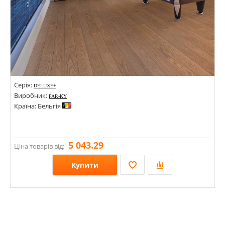
Серія:
DELUXE+
Виробник:
PAR-KY
Країна: Бельгія
5 043.29
Ціна товарів від:
Купити
Розміри: 1800х166х12;
Стилі:
Кольори: