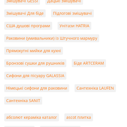
Змішувачі GESSI
Дацькі змішувачі
Змішувачі Для біде
Підлогові змішувачі
США душові програми
Унітази HATRIA
Раковини (умивальники) із Штучного мармуру
Прямокутні мийки для кухні
Бронзові сушки для рушників
Біде ARTCERAM
Сифони для пісуару GALASSIA
Німецькі сифони для раковини
Сантехніка LAUFEN
Сантехніка SANIT
абсолют кераміка каталог
ascot плитка