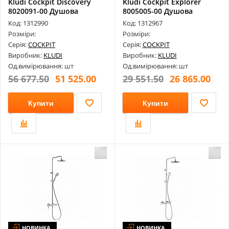
Kludi Cockpit Discovery
Kludi Cockpit Explorer
8020091-00 Душова
8005005-00 Душова
Система
Система
Код: 1312990
Код: 1312967
Розміри:
Розміри:
Серія:
COCKPIT
Серія:
COCKPIT
Виробник:
KLUDI
Виробник:
KLUDI
Од.вимірювання: шт
Од.вимірювання: шт
56 677.50
51 525.00
29 551.50
26 865.00
Купити
Купити
НОВИНКА
НОВИНКА