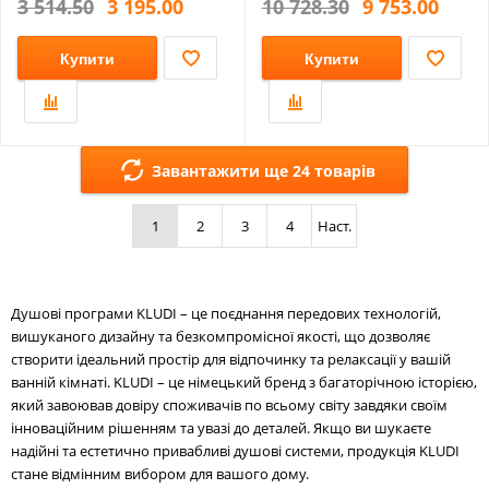
3 514.50
3 195.00
10 728.30
9 753.00
Купити
Купити
Завантажити ще 24 товарів
1
2
3
4
Наст.
Душові програми KLUDI – це поєднання передових технологій,
вишуканого дизайну та безкомпромісної якості, що дозволяє
створити ідеальний простір для відпочинку та релаксації у вашій
ванній кімнаті. KLUDI – це німецький бренд з багаторічною історією,
який завоював довіру споживачів по всьому світу завдяки своїм
інноваційним рішенням та увазі до деталей. Якщо ви шукаєте
надійні та естетично привабливі душові системи, продукція KLUDI
стане відмінним вибором для вашого дому.