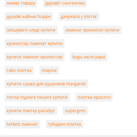
немає товару
дуравіт сантехніка
душові кабіни huppe
дзеркало j mirror
змішувачі клуді купити
ламінат кронопол купити
кроностар ламінат купити
купити ламінат кроностар
kugu аксесуари
rako плитка
mapisa
купити сушка для рушників margaroli
тепла підлога nexans купити
плитка opoczno
купити плитку paradyz
supergres
tarkett ламінат
тубадин плитка