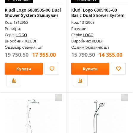
Kludi Logo 6808505-00 Dual
Kludi Logo 6809405-00
Shower System Змішувач
Basic Dual Shower System
Дл...
Код: 1312965
Код: 1312968
Розміри:
Розміри:
Серія:
LOGO
Серія:
LOGO
Виробник:
KLUDI
Виробник:
KLUDI
Од.вимірювання: шт
Од.вимірювання: шт
19 750.50
17 955.00
15 790.50
14 355.00
Купити
Купити