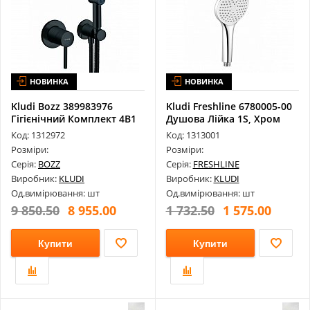
НОВИНКА
НОВИНКА
Kludi Bozz 389983976
Kludi Freshline 6780005-00
Гігієнічний Комплект 4В1
Душова Лійка 1S, Хром
Код: 1312972
Код: 1313001
Розміри:
Розміри:
Серія:
BOZZ
Серія:
FRESHLINE
Виробник:
KLUDI
Виробник:
KLUDI
Од.вимірювання: шт
Од.вимірювання: шт
9 850.50
8 955.00
1 732.50
1 575.00
Купити
Купити