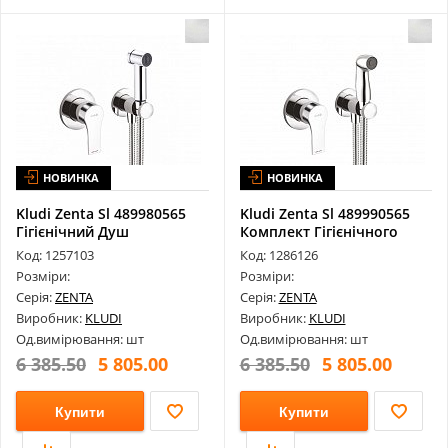
НОВИНКА
НОВИНКА
Kludi Zenta Sl 489980565
Kludi Zenta Sl 489990565
Гігієнічний Душ
Комплект Гігієнічного
Душу
Код: 1257103
Код: 1286126
Розміри:
Розміри:
Серія:
ZENTA
Серія:
ZENTA
Виробник:
KLUDI
Виробник:
KLUDI
Од.вимірювання: шт
Од.вимірювання: шт
6 385.50
5 805.00
6 385.50
5 805.00
Купити
Купити