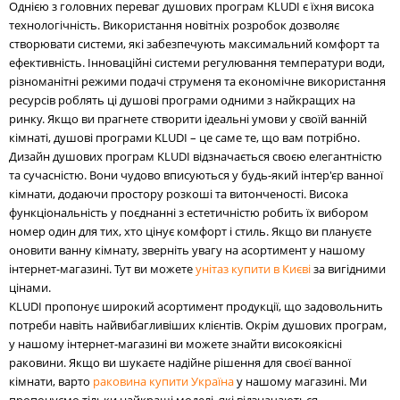
Однією з головних переваг душових програм KLUDI є їхня висока
технологічність. Використання новітніх розробок дозволяє
створювати системи, які забезпечують максимальний комфорт та
ефективність. Інноваційні системи регулювання температури води,
різноманітні режими подачі струменя та економічне використання
ресурсів роблять ці душові програми одними з найкращих на
ринку. Якщо ви прагнете створити ідеальні умови у своїй ванній
кімнаті, душові програми KLUDI – це саме те, що вам потрібно.
Дизайн душових програм KLUDI відзначається своєю елегантністю
та сучасністю. Вони чудово вписуються у будь-який інтер'єр ванної
кімнати, додаючи простору розкоші та витонченості. Висока
функціональність у поєднанні з естетичністю робить їх вибором
номер один для тих, хто цінує комфорт і стиль. Якщо ви плануєте
оновити ванну кімнату, зверніть увагу на асортимент у нашому
інтернет-магазині. Тут ви можете
унітаз купити в Києві
за вигідними
цінами.
KLUDI пропонує широкий асортимент продукції, що задовольнить
потреби навіть найвибагливіших клієнтів. Окрім душових програм,
у нашому інтернет-магазині ви можете знайти високоякісні
раковини. Якщо ви шукаєте надійне рішення для своєї ванної
кімнати, варто
раковина купити Україна
у нашому магазині. Ми
пропонуємо тільки найкращі моделі, які відзначаються