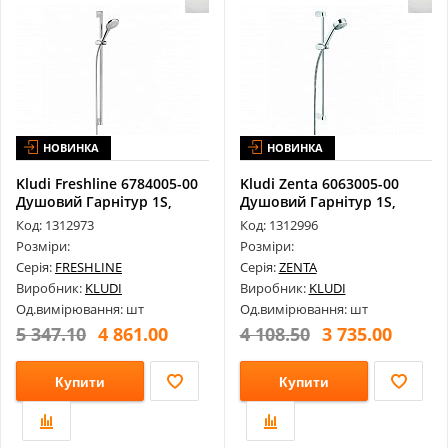
НОВИНКА
НОВИНКА
Kludi Freshline 6784005-00
Kludi Zenta 6063005-00
Душовий Гарнітур 1S,
Душовий Гарнітур 1S,
Хром
60Cm
Код: 1312973
Код: 1312996
Розміри:
Розміри:
Серія:
FRESHLINE
Серія:
ZENTA
Виробник:
KLUDI
Виробник:
KLUDI
Од.вимірювання: шт
Од.вимірювання: шт
5 347.10
4 861.00
4 108.50
3 735.00
Купити
Купити