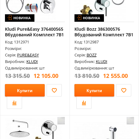
НОВИНКА
НОВИНКА
Kludi Pure&Easy 376400565
Kludi Bozz 386300576
Вбудований Комплект 7В1
Вбудований Комплект 7В1
(Б...
Код: 1312971
Код: 1312987
Розміри:
Розміри:
Серія:
PURE&EASY
Серія:
BOZZ
Виробник:
KLUDI
Виробник:
KLUDI
Од.вимірювання: шт
Од.вимірювання: шт
13 315.50
12 105.00
13 810.50
12 555.00
Купити
Купити