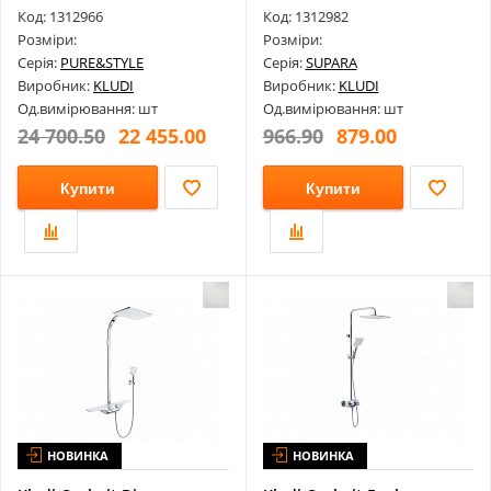
Шланг У П...
Код: 1312966
Код: 1312982
Розміри:
Розміри:
Серія:
PURE&STYLE
Серія:
SUPARA
Виробник:
KLUDI
Виробник:
KLUDI
Од.вимірювання: шт
Од.вимірювання: шт
24 700.50
22 455.00
966.90
879.00
Купити
Купити
НОВИНКА
НОВИНКА