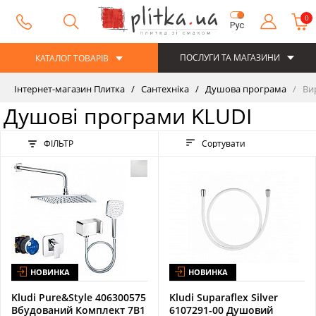
0
Рус
ПОСЛУГИ ТА МАГАЗИНИ
КАТАЛОГ ТОВАРІВ
Інтернет-магазин Плитка
Сантехніка
Душова програма
Вир
Душові програми KLUDI
ФІЛЬТР
Сортувати
НОВИНКА
НОВИНКА
Kludi Pure&Style 406300575
Kludi Suparaflex Silver
Вбудований Комплект 7В1
6107291-00 Душовий