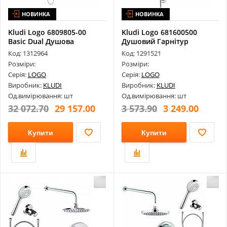
НОВИНКА
НОВИНКА
Kludi Logo 6809805-00
Kludi Logo 681600500
Basic Dual Душова
Душовий Гарнітур
Система
Код: 1312964
Код: 1291521
Розміри:
Розміри:
Серія:
LOGO
Серія:
LOGO
Виробник:
KLUDI
Виробник:
KLUDI
Од.вимірювання: шт
Од.вимірювання: шт
32 072.70
29 157.00
3 573.90
3 249.00
Купити
Купити