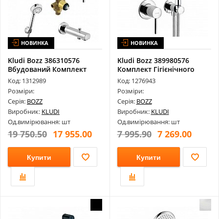
НОВИНКА
НОВИНКА
Kludi Bozz 386310576
Kludi Bozz 389980576
Вбудований Комплект
Комплект Гігієнічного
7В1, З Напо...
Душа
Код: 1312989
Код: 1276943
Розміри:
Розміри:
Серія:
BOZZ
Серія:
BOZZ
Виробник:
KLUDI
Виробник:
KLUDI
Од.вимірювання: шт
Од.вимірювання: шт
19 750.50
17 955.00
7 995.90
7 269.00
Купити
Купити