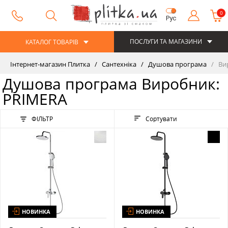
0
Рус
ПОСЛУГИ ТА МАГАЗИНИ
КАТАЛОГ ТОВАРІВ
Інтернет-магазин Плитка
Сантехніка
Душова програма
Ви
Душова програма Виробник:
PRIMERA
ФІЛЬТР
Сортувати
НОВИНКА
НОВИНКА