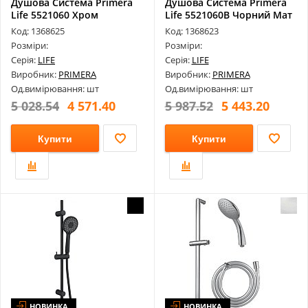
Душова Система Primera
Душова Система Primera
Life 5521060 Хром
Life 5521060B Чорний Мат
Код: 1368625
Код: 1368623
Розміри:
Розміри:
Серія:
LIFE
Серія:
LIFE
Виробник:
PRIMERA
Виробник:
PRIMERA
Од.вимірювання: шт
Од.вимірювання: шт
5 028.54
4 571.40
5 987.52
5 443.20
Купити
Купити
НОВИНКА
НОВИНКА