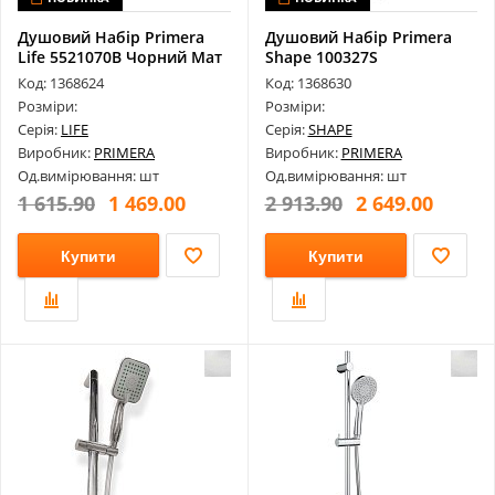
Душовий Набір Primera
Душовий Набір Primera
Life 5521070B Чорний Мат
Shape 100327S
Код: 1368624
Код: 1368630
Розміри:
Розміри:
Серія:
LIFE
Серія:
SHAPE
Виробник:
PRIMERA
Виробник:
PRIMERA
Од.вимірювання: шт
Од.вимірювання: шт
1 615.90
1 469.00
2 913.90
2 649.00
Купити
Купити