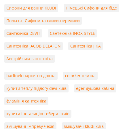
Сифони для ванни KLUDI
Німецькі Сифони для біде
Польські Сифони та сливи-переливи
Сантехніка DEVIT
Сантехніка INOX STYLE
Сантехніка JACOB DELAFON
Сантехніка JIKA
Австрійська сантехніка
barlinek паркетна дошка
colorker плитка
купити теплу підлогу devi київ
eger душова кабіна
фламінія сантехніка
купити інсталяцію геберит київ
змішувачі імпрезу чехія
змішувачі kludi київ