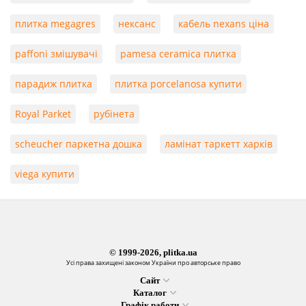
плитка megagres
нексанс
кабель nexans ціна
paffoni змішувачі
pamesa ceramica плитка
парадиж плитка
плитка porcelanosa купити
Royal Parket
рубінета
scheucher паркетна дошка
ламінат таркетт харків
viega купити
© 1999-2026, plitka.ua
Усі права захищені законом України про авторське право
Сайт
Каталог
Графік работи