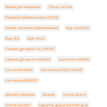
Вилив для змішувача
Чеські унітази
Раковини (умивальники) ISTONE
Бежеві раковини (умивальники)
Біде GALASSIA
Біде JIKA
Біде VOLLE
Сифони для ванни ALCAPLAST
Сифони для ванни DURAVIT
Сантехніка HATRIA
Сантехніка PAINI
Сантехніка ROZZY JENORI
Сантехніка WEBERT
абсолют кераміка
alsapan
плитка aparici
плитка azuliber
паркетна дошка barlinek ціна