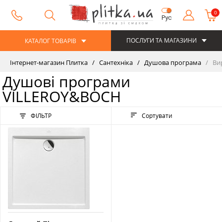
0
Рус
ПОСЛУГИ ТА МАГАЗИНИ
КАТАЛОГ ТОВАРІВ
Інтернет-магазин Плитка
Сантехніка
Душова програма
Ви
Душові програми
VILLEROY&BOCH
ФІЛЬТР
Сортувати