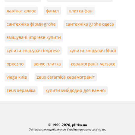
ламінат аллок
фанал
плитка фап
сантехніка фірми grohe
сантехніка grohe одеса
змішувачі imprese купити
купити змішувач imprese
купити змішувач kludi
opoczno
венус плитка
керамограніт versace
viega київ
zeus ceramica керамограніт
zeus кераміка
купити мийдодир для ванної
© 1999-2026, plitka.ua
Усі права захищені законом України про авторське право