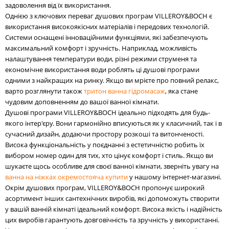
задоволення від їх використання.
Однією з ключових переваг душових програм VILLEROY&BOCH є
використання високоякісних матеріалів і передових технологій.
Системи оснащені інноваційними функціями, які забезпечують
максимальний комфорт і зручність. Наприклад, можливість
налаштування температури води, різні режими струменя та
економічне використання води роблять ці душові програми
одними з найкращих на ринку. Якщо ви мрієте про повний релакс,
варто розглянути також
тритон ванна гідромасаж
, яка стане
чудовим доповненням до вашої ванної кімнати.
Душові програми VILLEROY&BOCH ідеально підходять для будь-
якого інтер'єру. Вони гармонійно вписуються як у класичний, так і в
сучасний дизайн, додаючи простору розкоші та витонченості.
Висока функціональність у поєднанні з естетичністю робить їх
вибором номер один для тих, хто цінує комфорт і стиль. Якщо ви
шукаєте щось особливе для своєї ванної кімнати, зверніть увагу на
ванна на ніжках окремостояча купити
у нашому інтернет-магазині.
Окрім душових програм, VILLEROY&BOCH пропонує широкий
асортимент інших сантехнічних виробів, які допоможуть створити
у вашій ванній кімнаті ідеальний комфорт. Висока якість і надійність
цих виробів гарантують довговічність та зручність у використанні.