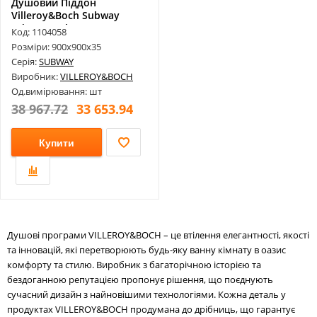
Душовий Піддон
Villeroy&Boch Subway
Uda0935Sub1V-01 ...
Код: 1104058
Розміри: 900х900х35
Серія:
SUBWAY
Виробник:
VILLEROY&BOCH
Од.вимірювання: шт
38 967.72
33 653.94
Купити
Душові програми VILLEROY&BOCH – це втілення елегантності, якості
та інновацій, які перетворюють будь-яку ванну кімнату в оазис
комфорту та стилю. Виробник з багаторічною історією та
бездоганною репутацією пропонує рішення, що поєднують
сучасний дизайн з найновішими технологіями. Кожна деталь у
продуктах VILLEROY&BOCH продумана до дрібниць, що гарантує