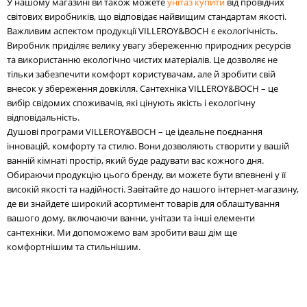
У нашому магазині ви також можете
унітаз купити
від провідних
світових виробників, що відповідає найвищим стандартам якості.
Важливим аспектом продукції VILLEROY&BOCH є екологічність.
Виробник приділяє велику увагу збереженню природних ресурсів
та використанню екологічно чистих матеріалів. Це дозволяє не
тільки забезпечити комфорт користувачам, але й зробити свій
внесок у збереження довкілля. Сантехніка VILLEROY&BOCH – це
вибір свідомих споживачів, які цінують якість і екологічну
відповідальність.
Душові програми VILLEROY&BOCH – це ідеальне поєднання
інновацій, комфорту та стилю. Вони дозволяють створити у вашій
ванній кімнаті простір, який буде радувати вас кожного дня.
Обираючи продукцію цього бренду, ви можете бути впевнені у її
високій якості та надійності. Завітайте до нашого інтернет-магазину,
де ви знайдете широкий асортимент товарів для облаштування
вашого дому, включаючи ванни, унітази та інші елементи
сантехніки. Ми допоможемо вам зробити ваш дім ще
комфортнішим та стильнішим.