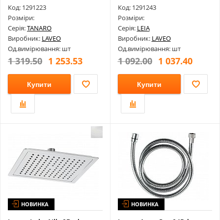
Мм
Код: 1291223
Код: 1291243
Розміри:
Розміри:
Серія:
TANARO
Серія:
LEIA
Виробник:
LAVEO
Виробник:
LAVEO
Од.вимірювання: шт
Од.вимірювання: шт
1 319.50
1 253.53
1 092.00
1 037.40
Купити
Купити
НОВИНКА
НОВИНКА