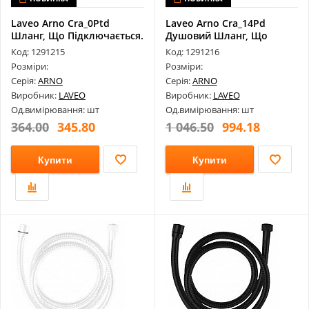
Laveo Arno Cra_0Ptd
Laveo Arno Cra_14Pd
Шланг, Що Підключається.
Душовий Шланг, Що
Розтягується 1...
Код: 1291215
Код: 1291216
Розміри:
Розміри:
Серія:
ARNO
Серія:
ARNO
Виробник:
LAVEO
Виробник:
LAVEO
Од.вимірювання: шт
Од.вимірювання: шт
364.00
345.80
1 046.50
994.18
Купити
Купити