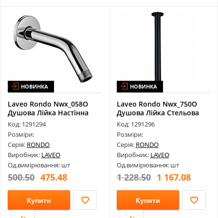
НОВИНКА
НОВИНКА
Laveo Rondo Nwx_058O
Laveo Rondo Nwx_750O
Душова Лійка Настінна
Душова Лійка Стельова
135 Мм
284 Мм
Код: 1291294
Код: 1291296
Розміри:
Розміри:
Серія:
RONDO
Серія:
RONDO
Виробник:
LAVEO
Виробник:
LAVEO
Од.вимірювання: шт
Од.вимірювання: шт
500.50
475.48
1 228.50
1 167.08
Купити
Купити