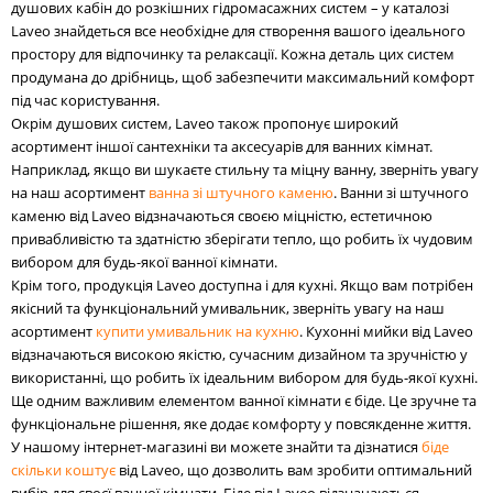
душових кабін до розкішних гідромасажних систем – у каталозі
Laveo знайдеться все необхідне для створення вашого ідеального
простору для відпочинку та релаксації. Кожна деталь цих систем
продумана до дрібниць, щоб забезпечити максимальний комфорт
під час користування.
Окрім душових систем, Laveo також пропонує широкий
асортимент іншої сантехніки та аксесуарів для ванних кімнат.
Наприклад, якщо ви шукаєте стильну та міцну ванну, зверніть увагу
на наш асортимент
ванна зі штучного каменю
. Ванни зі штучного
каменю від Laveo відзначаються своєю міцністю, естетичною
привабливістю та здатністю зберігати тепло, що робить їх чудовим
вибором для будь-якої ванної кімнати.
Крім того, продукція Laveo доступна і для кухні. Якщо вам потрібен
якісний та функціональний умивальник, зверніть увагу на наш
асортимент
купити умивальник на кухню
. Кухонні мийки від Laveo
відзначаються високою якістю, сучасним дизайном та зручністю у
використанні, що робить їх ідеальним вибором для будь-якої кухні.
Ще одним важливим елементом ванної кімнати є біде. Це зручне та
функціональне рішення, яке додає комфорту у повсякденне життя.
У нашому інтернет-магазині ви можете знайти та дізнатися
біде
скільки коштує
від Laveo, що дозволить вам зробити оптимальний
вибір для своєї ванної кімнати. Біде від Laveo відзначаються