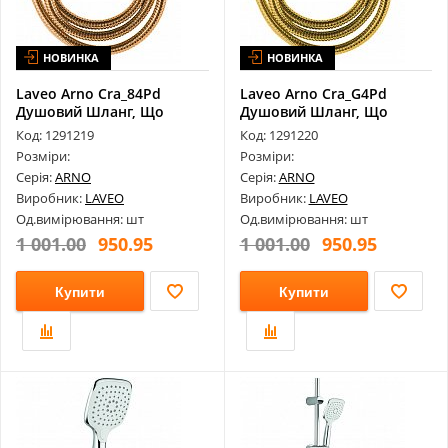
НОВИНКА
НОВИНКА
Laveo Arno Cra_84Pd
Laveo Arno Cra_G4Pd
Душовий Шланг, Що
Душовий Шланг, Що
Розтягується 1...
Розтягується 1...
Код: 1291219
Код: 1291220
Розміри:
Розміри:
Серія:
ARNO
Серія:
ARNO
Виробник:
LAVEO
Виробник:
LAVEO
Од.вимірювання: шт
Од.вимірювання: шт
1 001.00
950.95
1 001.00
950.95
Купити
Купити