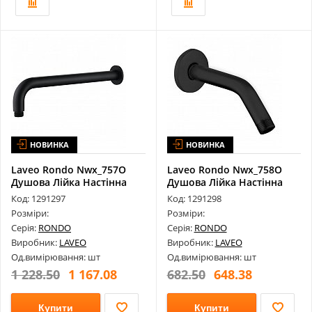
НОВИНКА
НОВИНКА
Laveo Rondo Nwx_757O
Laveo Rondo Nwx_758O
Душова Лійка Настінна
Душова Лійка Настінна
337 Мм
135 Мм
Код: 1291297
Код: 1291298
Розміри:
Розміри:
Серія:
RONDO
Серія:
RONDO
Виробник:
LAVEO
Виробник:
LAVEO
Од.вимірювання: шт
Од.вимірювання: шт
1 228.50
1 167.08
682.50
648.38
Купити
Купити