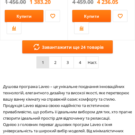
1 456.00
1 383.20
4 459.00
4 236.05
Купити
Купити
Завантажити ще 24 товарів
1
2
3
4
Наст.
Душова програма Laveo – це унікальне поєднання інноваційних
технологій, елегантного дизайну та високої якості, яке перетворює
вашу ванну кімнату на справжній оазис комфорту та стилю.
Продукція Laveo відома своєю надійністю та естетичною
привабливістю, що робить її ідеальним вибором для тих, хто прагне
створити ідеальний простір для відпочинку та релаксації.
Однією з головних переваг душових програм Laveo є їхня
універсальність та широкий вибір моделей. Від мінімалістичних