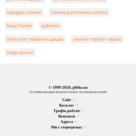
парадиж плитка
плитка porcelanosa купити
Royal Parket
рубінета
scheucher паркетна дошка
ламінат таркетт харків
viega купити
© 1999-2026, plitka.ua
Усі права захищені законом України про авторське право
Сайт
Каталог
Графік работи
Контакти
Адреса
Ми у соцмережах