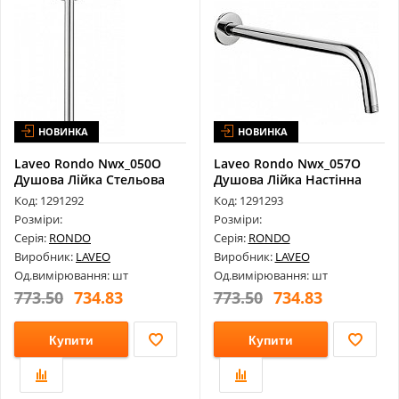
НОВИНКА
НОВИНКА
Laveo Rondo Nwx_050O
Laveo Rondo Nwx_057O
Душова Лійка Стельова
Душова Лійка Настінна
284 Мм
337 Мм
Код: 1291292
Код: 1291293
Розміри:
Розміри:
Серія:
RONDO
Серія:
RONDO
Виробник:
LAVEO
Виробник:
LAVEO
Од.вимірювання: шт
Од.вимірювання: шт
773.50
734.83
773.50
734.83
Купити
Купити