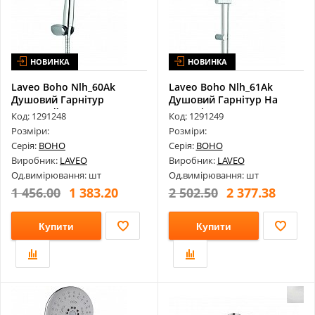
НОВИНКА
НОВИНКА
Laveo Boho Nlh_60Ak
Laveo Boho Nlh_61Ak
Душовий Гарнітур
Душовий Гарнітур На
Точковий
Штанзі
Код: 1291248
Код: 1291249
Розміри:
Розміри:
Серія:
BOHO
Серія:
BOHO
Виробник:
LAVEO
Виробник:
LAVEO
Од.вимірювання: шт
Од.вимірювання: шт
1 456.00
1 383.20
2 502.50
2 377.38
Купити
Купити