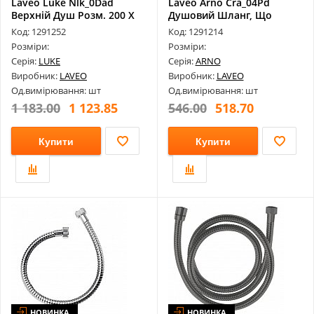
Laveo Luke Nlk_0Dad
Laveo Arno Cra_04Pd
Верхній Душ Розм. 200 X
Душовий Шланг, Що
200 Мм
Розтягується 1...
Код: 1291252
Код: 1291214
Розміри:
Розміри:
Серія:
LUKE
Серія:
ARNO
Виробник:
LAVEO
Виробник:
LAVEO
Од.вимірювання: шт
Од.вимірювання: шт
1 183.00
1 123.85
546.00
518.70
Купити
Купити
НОВИНКА
НОВИНКА