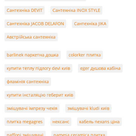
Сантехніка DEVIT
Сантехніка INOX STYLE
Сантехніка JACOB DELAFON
Сантехніка JIKA
Австрійська сантехніка
barlinek паркетна дошка
colorker плитка
купити теплу підлогу devi київ
eger душова кабіна
фламінія сантехніка
купити інсталяцію геберит київ
змішувачі імпрезу чехія
змішувачі kludi київ
плитка megagres
нексанс
кабель nexans ціна
paffoni змішувачі
pamesa ceramica плитка