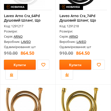
НОВИНКА
НОВИНКА
Laveo Arno Cra_64Pd
Laveo Arno Cra_74Pd
Душовий Шланг, Що
Душовий Шланг, Що
Розтягується 1...
Розтягується 1...
Код: 1291217
Код: 1291218
Розміри:
Розміри:
Серія:
ARNO
Серія:
ARNO
Виробник:
LAVEO
Виробник:
LAVEO
Од.вимірювання: шт
Од.вимірювання: шт
910.00
864.50
910.00
864.50
Купити
Купити