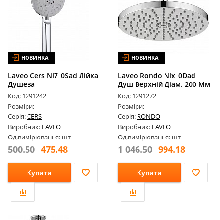
НОВИНКА
НОВИНКА
Laveo Cers Nl7_0Sad Лійка
Laveo Rondo Nlx_0Dad
Душева
Душ Верхній Діам. 200 Мм
Код: 1291242
Код: 1291272
Розміри:
Розміри:
Серія:
CERS
Серія:
RONDO
Виробник:
LAVEO
Виробник:
LAVEO
Од.вимірювання: шт
Од.вимірювання: шт
500.50
475.48
1 046.50
994.18
Купити
Купити