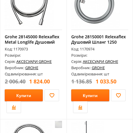
Grohe 28145000 Relexaflex
Grohe 28150001 Relexaflex
Metal Longlife Душовий
Душовий Шланг 1250
Шла...
Код: 1170973
Код: 1170974
Розміри:
Розміри:
Серія:
АКСЕСУАРИ GROHE
Серія:
АКСЕСУАРИ GROHE
Виробник:
GROHE
Виробник:
GROHE
Од.вимірювання: шт
Од.вимірювання: шт
2 006.40
1 824.00
1 136.85
1 033.50
Купити
Купити