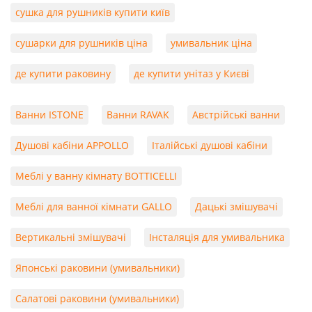
сушка для рушників купити київ
сушарки для рушників ціна
умивальник ціна
де купити раковину
де купити унітаз у Києві
Ванни ISTONE
Ванни RAVAK
Австрійські ванни
Душові кабіни APPOLLO
Італійські душові кабіни
Меблі у ванну кімнату BOTTICELLI
Меблі для ванної кімнати GALLO
Дацькі змішувачі
Вертикальні змішувачі
Інсталяція для умивальника
Японські раковини (умивальники)
Салатові раковини (умивальники)