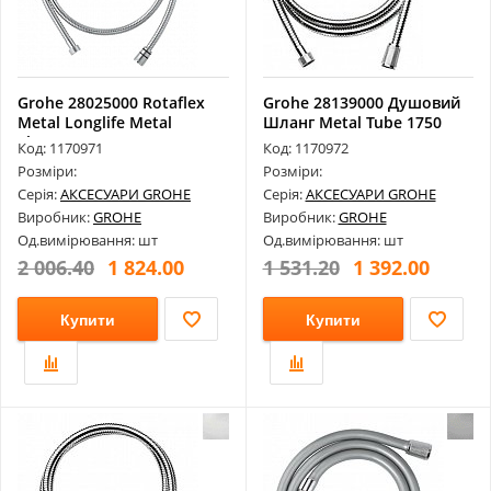
Grohe 28025000 Rotaflex
Grohe 28139000 Душовий
Metal Longlife Metal
Шланг Metal Tube 1750
Shower ...
Mm
Код: 1170971
Код: 1170972
Розміри:
Розміри:
Серія:
АКСЕСУАРИ GROHE
Серія:
АКСЕСУАРИ GROHE
Виробник:
GROHE
Виробник:
GROHE
Од.вимірювання: шт
Од.вимірювання: шт
2 006.40
1 824.00
1 531.20
1 392.00
Купити
Купити