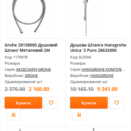
Grohe 28158000 Душовий
Душова Штанга Hansgrohe
Шланг Металевий 2М
Unica`S Puro 28632000
Код: 1170978
Код: 923594
Розміри:
Розміри:
Серія:
АКСЕСУАРИ GROHE
Серія:
HANSGROHE КОМПЛЕКТУЮЧІ
Виробник:
GROHE
Виробник:
HANSGROHE
Од.вимірювання: шт
Од.вимірювання: шт
2 376.00
2 160.00
10 165.10
9 241.00
Купити
Купити