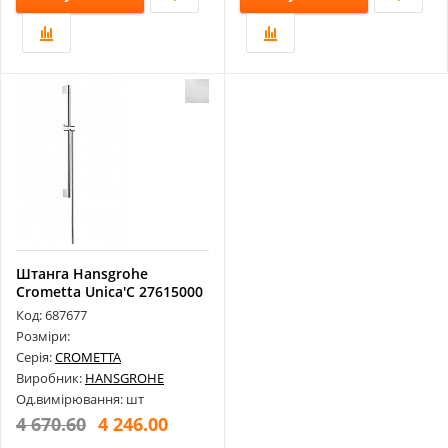
Штанга Hansgrohe
Crometta Unica'C 27615000
Код: 687677
Розміри:
Серія:
CROMETTA
Виробник:
HANSGROHE
Од.вимірювання: шт
4 670.60
4 246.00