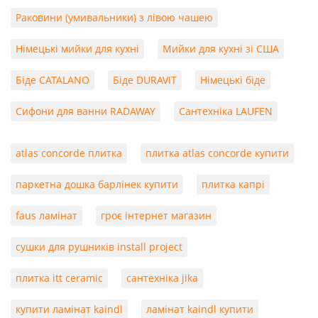
Раковини (умивальники) з лівою чашею
Німецькі мийки для кухні
Мийки для кухні зі США
Біде CATALANO
Біде DURAVIT
Німецькі біде
Сифони для ванни RADAWAY
Сантехніка LAUFEN
atlas concorde плитка
плитка atlas concorde купити
паркетна дошка барлінек купити
плитка капрі
faus ламінат
гроє інтернет магазин
сушки для рушників install project
плитка itt ceramic
сантехніка jika
купити ламінат kaindl
ламінат kaindl купити