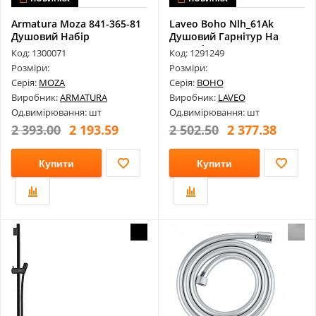
Armatura Moza 841-365-81
Laveo Boho Nlh_61Ak
Душовий Набір
Душовий Гарнітур На
Штанзі
Код: 1300071
Код: 1291249
Розміри:
Розміри:
Серія:
MOZA
Серія:
BOHO
Виробник:
ARMATURA
Виробник:
LAVEO
Од.вимірювання: шт
Од.вимірювання: шт
2 393.00
2 193.59
2 502.50
2 377.38
Купити
Купити