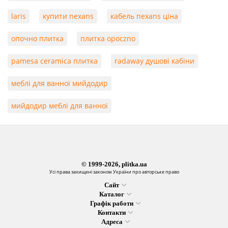
laris
купити nexans
кабель nexans ціна
опочно плитка
плитка opoczno
pamesa ceramica плитка
radaway душові кабіни
меблі для ванної мийдодир
мийдодир меблі для ванної
© 1999-2026, plitka.ua
Усі права захищені законом України про авторське право
Сайт
Каталог
Графік работи
Контакти
Адреса