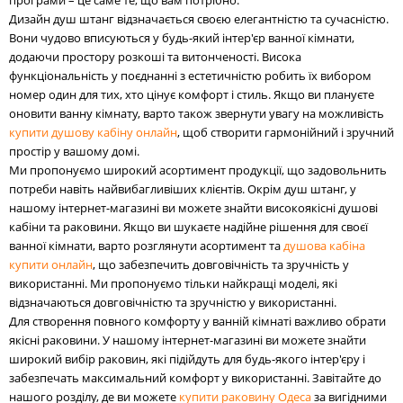
програми – це саме те, що вам потрібно.
Дизайн душ штанг відзначається своєю елегантністю та сучасністю.
Вони чудово вписуються у будь-який інтер'єр ванної кімнати,
додаючи простору розкоші та витонченості. Висока
функціональність у поєднанні з естетичністю робить їх вибором
номер один для тих, хто цінує комфорт і стиль. Якщо ви плануєте
оновити ванну кімнату, варто також звернути увагу на можливість
купити душову кабіну онлайн
, щоб створити гармонійний і зручний
простір у вашому домі.
Ми пропонуємо широкий асортимент продукції, що задовольнить
потреби навіть найвибагливіших клієнтів. Окрім душ штанг, у
нашому інтернет-магазині ви можете знайти високоякісні душові
кабіни та раковини. Якщо ви шукаєте надійне рішення для своєї
ванної кімнати, варто розглянути асортимент та
душова кабіна
купити онлайн
, що забезпечить довговічність та зручність у
використанні. Ми пропонуємо тільки найкращі моделі, які
відзначаються довговічністю та зручністю у використанні.
Для створення повного комфорту у ванній кімнаті важливо обрати
якісні раковини. У нашому інтернет-магазині ви можете знайти
широкий вибір раковин, які підійдуть для будь-якого інтер'єру і
забезпечать максимальний комфорт у використанні. Завітайте до
нашого розділу, де ви можете
купити раковину Одеса
за вигідними