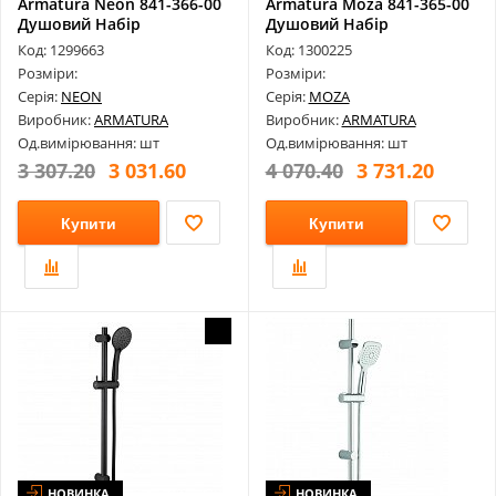
Armatura Neon 841-366-00
Armatura Moza 841-365-00
Душовий Набір
Душовий Набір
Код: 1299663
Код: 1300225
Розміри:
Розміри:
Серія:
NEON
Серія:
MOZA
Виробник:
ARMATURA
Виробник:
ARMATURA
Од.вимірювання: шт
Од.вимірювання: шт
3 307.20
3 031.60
4 070.40
3 731.20
Купити
Купити
НОВИНКА
НОВИНКА