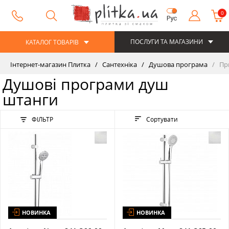
0
Рус
ПОСЛУГИ ТА МАГАЗИНИ
КАТАЛОГ ТОВАРІВ
Інтернет-магазин Плитка
Сантехніка
Душова програма
При
Душові програми душ
штанги
ФІЛЬТР
Сортувати
НОВИНКА
НОВИНКА