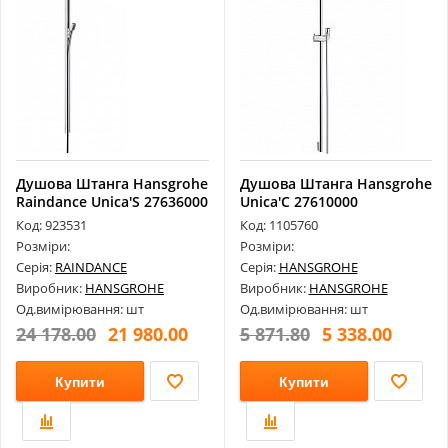
Душова Штанга Hansgrohe
Душова Штанга Hansgrohe
Raindance Unica'S 27636000
Unica'C 27610000
Код: 923531
Код: 1105760
Розміри:
Розміри:
Серія:
RAINDANCE
Серія:
HANSGROHE
Виробник:
HANSGROHE
Виробник:
HANSGROHE
Од.вимірювання: шт
Од.вимірювання: шт
24 178.00
21 980.00
5 871.80
5 338.00
Купити
Купити