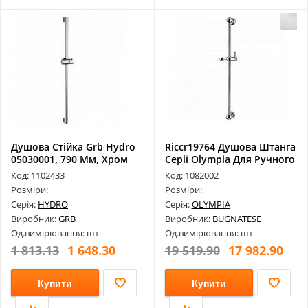
Душова Стійка Grb Hydro
Riccr19764 Душова Штанга
05030001, 790 Мм, Хром
Серії Olympia Для Ручного
Д...
Код: 1102433
Код: 1082002
Розміри:
Розміри:
Серія:
HYDRO
Серія:
OLYMPIA
Виробник:
GRB
Виробник:
BUGNATESE
Од.вимірювання: шт
Од.вимірювання: шт
1 813.13
1 648.30
19 519.90
17 982.90
Купити
Купити