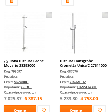
Душова Штанга Grohe
Штанга Hansgrohe
Movario 28398000
Crometta Unica'C 27611000
Код: 793597
Код: 687676
Розміри:
Розміри:
Серія:
MOVARIO
Серія:
CROMETTA
Виробник:
GROHE
Виробник:
HANSGROHE
Од.вимірювання: шт
Од.вимірювання: шт
7 025.87
6 387.15
5 233.80
4 758.00
Купити
Купити