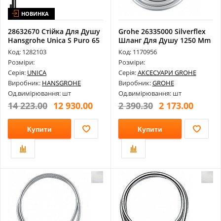
НОВИНКА
28632670 Стійка Для Душу
Grohe 26335000 Silverflex
Hansgrohe Unica S Puro 65
Шланг Для Душу 1250 Mm
С...
Код: 1282103
Код: 1170956
Розміри:
Розміри:
Серія:
UNICA
Серія:
АКСЕСУАРИ GROHE
Виробник:
HANSGROHE
Виробник:
GROHE
Од.вимірювання: шт
Од.вимірювання: шт
14 223.00
12 930.00
2 390.30
2 173.00
Купити
Купити