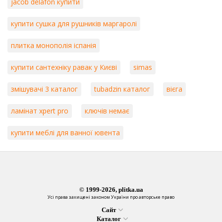
jacob delafon купити
купити сушка для рушників маргаролі
плитка монополія іспанія
купити сантехніку равак у Києві
simas
змішувачі 3 каталог
tubadzin каталог
вієга
ламінат xpert pro
ключів немає
купити меблі для ванної ювента
© 1999-2026, plitka.ua
Усі права захищені законом України про авторське право
Сайт
Каталог