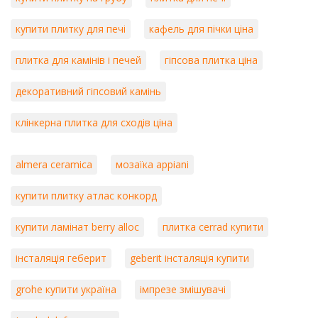
купити плитку для печі
кафель для пічки ціна
плитка для камінів і печей
гіпсова плитка ціна
декоративний гіпсовий камінь
клінкерна плитка для сходів ціна
almera ceramica
мозаїка appiani
купити плитку атлас конкорд
купити ламінат berry alloc
плитка cerrad купити
інсталяція геберит
geberit інсталяція купити
grohe купити україна
імпрезе змішувачі