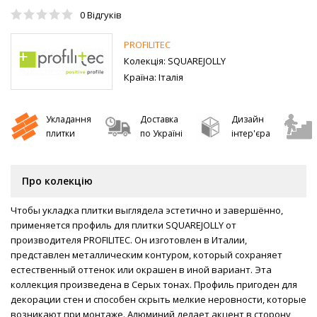
0
Відгуків
PROFILITEC
Колекція:
SQUAREJOLLY
Країна:
Італія
Укладання
Доставка
Дизайн
плитки
по Україні
інтер'єра
Про колекцію
Чтобы укладка плитки выглядела эстетично и завершённо,
применяется профиль для плитки SQUAREJOLLY от
производителя PROFILITEC. Он изготовлен в Италии,
представлен металлическим контуром, который сохраняет
естественный оттенок или окрашен в иной вариант. Эта
коллекция произведена в Серых тонах. Профиль пригоден для
декорации стен и способен скрыть мелкие неровности, которые
возникают при монтаже. Алюминий делает акцент в сторону