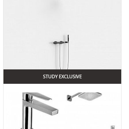
2000-ті роки: Вихід на міжнародні ринки та зміцнення
позицій на світовому ринку.
Сьогодні: Tres Grifería є одним із провідних виробників
сантехніки в Європі.
Сьогодні Tres Grifería пропонує широкий асортимент
продукції для ванних кімнат і кухонь, включаючи
змішувачі, душові системи, аксесуари та електронні
технології. Продукція Tres вирізняється високою якістю,
сучасним дизайном і функціональністю. Якщо вас
каталог товарів сантехніки
унітаз
цікавить
або ви шукаєте
з доставкою
, Tres має все необхідне для створення
стильного та комфортного інтер'єру. Крім того, компанія
STUDY EXCLUSIVE
металевих ванн
пропонує широкий вибір
, які відповідають
найвищим стандартам якості.
Бренд Tres Grifería має численні переваги, які роблять
його продукцію популярною серед споживачів у всьому
світі. Основні переваги продукції Tres Grifería включають
високу якість матеріалів, інноваційні технології,
естетичний дизайн та екологічну відповідальність.
Перш за все, Tres Grifería пропонує продукцію найвищої