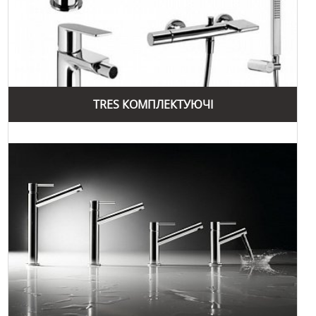
якості. Всі вироби компанії проходять строгий контроль
якості, що гарантує їх довговічність та надійність.
Використання високоякісних матеріалів дозволяє
створювати продукцію, яка витримує тривалий термін
експлуатації та зберігає свій первісний вигляд.
Інноваційні технології також є важливою перевагою
TRES КОМПЛЕКТУЮЧІ
бренду Tres Grifería. Компанія постійно вдосконалює свої
виробничі процеси, впроваджуючи нові технології та
розробки. Це дозволяє створювати продукцію з високою
точністю та функціональністю, що відповідає потребам
сучасних споживачів. Наприклад, сучасні змішувачі та
душові системи Tres обладнані інноваційними функціями,
які забезпечують комфортне користування та економію
води.
Естетичний дизайн продукції Tres Grifería відповідає
останнім тенденціям в інтер'єрному оформленні. Компанія
пропонує широкий асортимент виробів, які підходять для
будь-якого стилю ванної кімнати або кухні. Сучасний та
стильний дизайн продукції Tres додає елегантності та
витонченості будь-якому приміщенню.