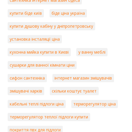
сантехніка інтернет магазин одеса
купити біде київ
біде ціна україна
купити душову кабіну у дніпропетровську
установка інсталяції ціна
кухонна мийка купити в Києві
у ванну меблі
сушарки для ванної кімнати ціни
сифон сантехніка
інтернет магазин змішувачів
змішувачі харків
скільки коштує туалет
кабельні теплі підлоги ціна
терморегулятор ціна
терморегулятор теплої підлоги купити
покриття пвх для підлоги