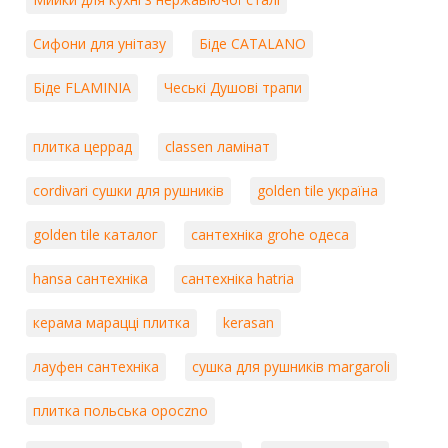
Сифони для унітазу
Біде CATALANO
Біде FLAMINIA
Чеські Душові трапи
плитка церрад
classen ламінат
cordivari сушки для рушників
golden tile україна
golden tile каталог
сантехніка grohe одеса
hansa сантехніка
сантехніка hatria
керама марацці плитка
kerasan
лауфен сантехніка
сушка для рушників margaroli
плитка польська opoczno