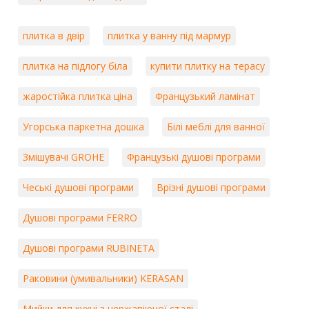
плитка в двір
плитка у ванну під мармур
плитка на підлогу біла
купити плитку на терасу
жаростійка плитка ціна
Французький ламінат
Угорська паркетна дошка
Білі меблі для ванної
Змішувачі GROHE
Французькі душові програми
Чеські душові програми
Врізні душові програми
Душові програми FERRO
Душові програми RUBINETA
Раковини (умивальники) KERASAN
Мийки для кухні з нержавіючої сталі