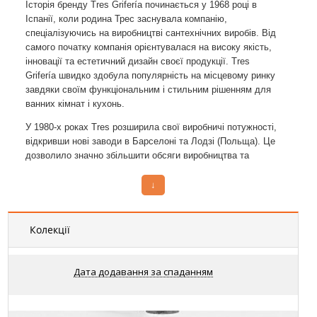
Історія бренду Tres Grifería починається у 1968 році в
Іспанії, коли родина Трес заснувала компанію,
спеціалізуючись на виробництві сантехнічних виробів. Від
самого початку компанія орієнтувалася на високу якість,
інновації та естетичний дизайн своєї продукції. Tres
Grifería швидко здобула популярність на місцевому ринку
завдяки своїм функціональним і стильним рішенням для
ванних кімнат і кухонь.
У 1980-х роках Tres розширила свої виробничі потужності,
відкривши нові заводи в Барселоні та Лодзі (Польща). Це
дозволило значно збільшити обсяги виробництва та
розширити асортимент продукції. У цей період компанія
активно впроваджувала нові технології, що дозволило
↓
створювати інноваційні та зручні у використанні вироби.
Основні етапи розвитку Tres Grifería включають:
Колекції
1968 рік: Заснування компанії в Іспанії родиною Трес.
1980-ті роки: Розширення виробничих потужностей у
Дата додавання за спаданням
Барселоні та Лодзі (Польща).
1990-ті роки: Впровадження нових технологій та
розширення асортименту продукції.