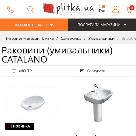
0
Рус
ПОСЛУГИ ТА МАГАЗИНИ
КАТАЛОГ ТОВАРІВ
Інтернет-магазин Плитка
Сантехніка
Умивальники
Виробн
Раковини (умивальники)
CATALANO
ФІЛЬТР
Сортувати
НОВИНКА