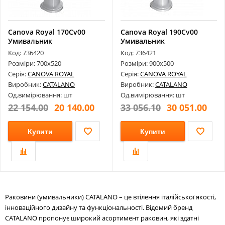
Canova Royal 170Cv00
Canova Royal 190Cv00
Умивальник
Умивальник
Код: 736420
Код: 736421
Розміри: 700х520
Розміри: 900х500
Серія:
CANOVA ROYAL
Серія:
CANOVA ROYAL
Виробник:
CATALANO
Виробник:
CATALANO
Од.вимірювання: шт
Од.вимірювання: шт
22 154.00
20 140.00
33 056.10
30 051.00
Купити
Купити
Раковини (умивальники) CATALANO – це втілення італійської якості,
інноваційного дизайну та функціональності. Відомий бренд
CATALANO пропонує широкий асортимент раковин, які здатні