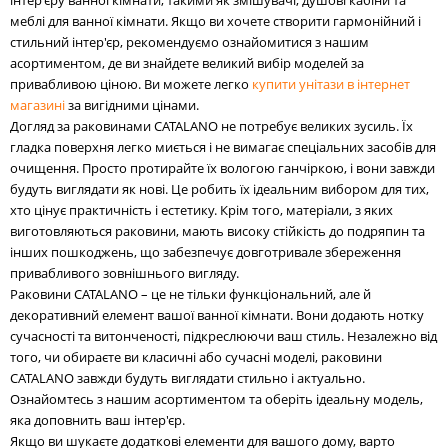
інтер'єру ванної кімнати, такими як змішувачі, душові кабіни та
меблі для ванної кімнати. Якщо ви хочете створити гармонійний і
стильний інтер'єр, рекомендуємо ознайомитися з нашим
асортиментом, де ви знайдете великий вибір моделей за
привабливою ціною. Ви можете легко
купити унітази в інтернет
магазині
за вигідними цінами.
Догляд за раковинами CATALANO не потребує великих зусиль. Їх
гладка поверхня легко миється і не вимагає спеціальних засобів для
очищення. Просто протирайте їх вологою ганчіркою, і вони завжди
будуть виглядати як нові. Це робить їх ідеальним вибором для тих,
хто цінує практичність і естетику. Крім того, матеріали, з яких
виготовляються раковини, мають високу стійкість до подряпин та
інших пошкоджень, що забезпечує довготривале збереження
привабливого зовнішнього вигляду.
Раковини CATALANO – це не тільки функціональний, але й
декоративний елемент вашої ванної кімнати. Вони додають нотку
сучасності та витонченості, підкреслюючи ваш стиль. Незалежно від
того, чи обираєте ви класичні або сучасні моделі, раковини
CATALANO завжди будуть виглядати стильно і актуально.
Ознайомтесь з нашим асортиментом та оберіть ідеальну модель,
яка доповнить ваш інтер'єр.
Якщо ви шукаєте додаткові елементи для вашого дому, варто