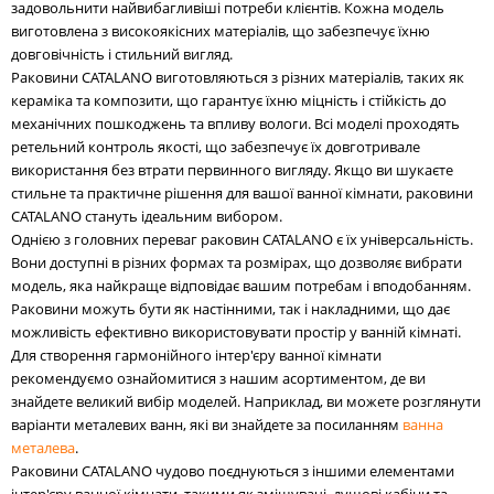
задовольнити найвибагливіші потреби клієнтів. Кожна модель
виготовлена з високоякісних матеріалів, що забезпечує їхню
довговічність і стильний вигляд.
Раковини CATALANO виготовляються з різних матеріалів, таких як
кераміка та композити, що гарантує їхню міцність і стійкість до
механічних пошкоджень та впливу вологи. Всі моделі проходять
ретельний контроль якості, що забезпечує їх довготривале
використання без втрати первинного вигляду. Якщо ви шукаєте
стильне та практичне рішення для вашої ванної кімнати, раковини
CATALANO стануть ідеальним вибором.
Однією з головних переваг раковин CATALANO є їх універсальність.
Вони доступні в різних формах та розмірах, що дозволяє вибрати
модель, яка найкраще відповідає вашим потребам і вподобанням.
Раковини можуть бути як настінними, так і накладними, що дає
можливість ефективно використовувати простір у ванній кімнаті.
Для створення гармонійного інтер'єру ванної кімнати
рекомендуємо ознайомитися з нашим асортиментом, де ви
знайдете великий вибір моделей. Наприклад, ви можете розглянути
варіанти металевих ванн, які ви знайдете за посиланням
ванна
металева
.
Раковини CATALANO чудово поєднуються з іншими елементами