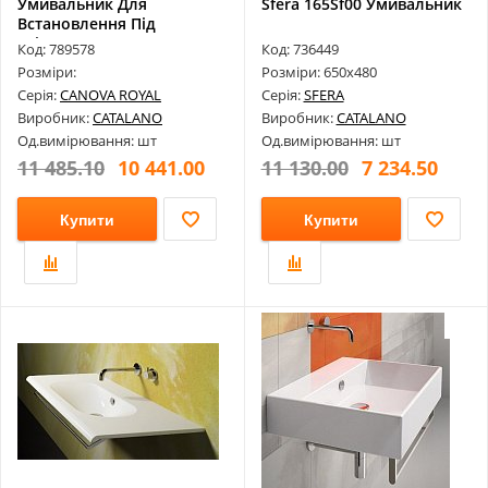
Умивальник Для
Sfera 165Sf00 Умивальник
Встановлення Під
Стільницю Canova Roy...
Код: 789578
Код: 736449
Розміри:
Розміри: 650х480
Серія:
CANOVA ROYAL
Серія:
SFERA
Виробник:
CATALANO
Виробник:
CATALANO
Од.вимірювання: шт
Од.вимірювання: шт
11 485.10
10 441.00
11 130.00
7 234.50
Купити
Купити