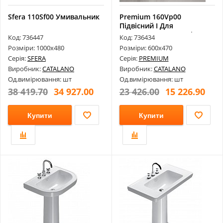
Sfera 110Sf00 Умивальник
Premium 160Vp00
Підвісний І Для
Встановлення На Стіл...
Код: 736447
Код: 736434
Розміри: 1000х480
Розміри: 600х470
Серія:
SFERA
Серія:
PREMIUM
Виробник:
CATALANO
Виробник:
CATALANO
Од.вимірювання: шт
Од.вимірювання: шт
38 419.70
34 927.00
23 426.00
15 226.90
Купити
Купити