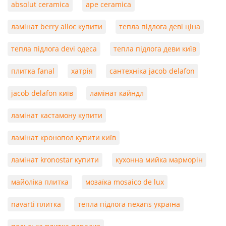
absolut ceramica
ape ceramica
ламінат berry alloc купити
тепла підлога деві ціна
тепла підлога devi одеса
тепла підлога деви київ
плитка fanal
хатрія
сантехніка jacob delafon
jacob delafon київ
ламінат кайндл
ламінат кастамону купити
ламінат кронопол купити київ
ламінат kronostar купити
кухонна мийка марморін
майоліка плитка
мозаїка mosaico de lux
navarti плитка
тепла підлога nexans україна