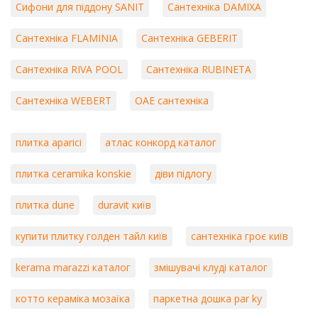
Сифони для піддону SANIT
Сантехніка DAMIXA
Сантехніка FLAMINIA
Сантехніка GEBERIT
Сантехніка RIVA POOL
Сантехніка RUBINETA
Сантехніка WEBERT
ОАЕ сантехніка
плитка aparici
атлас конкорд каталог
плитка ceramika konskie
діви підлогу
плитка dune
duravit київ
купити плитку голден тайл київ
сантехніка гроє київ
kerama marazzi каталог
змішувачі клуді каталог
котто кераміка мозаїка
паркетна дошка par ky