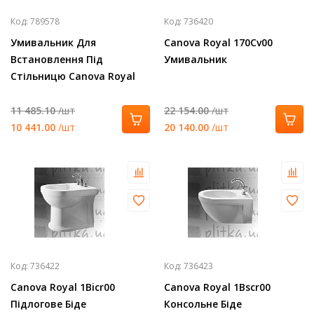
Код:
789578
Код:
736420
Умивальник Для
Canova Royal 170Cv00
Встановлення Під
Умивальник
Стільницю Canova Royal
1Sonn00
11 485.10
/шт
22 154.00
/шт
10 441.00
/шт
20 140.00
/шт
Код:
736422
Код:
736423
Canova Royal 1Bicr00
Canova Royal 1Bscr00
Підлогове Біде
Консольне Біде