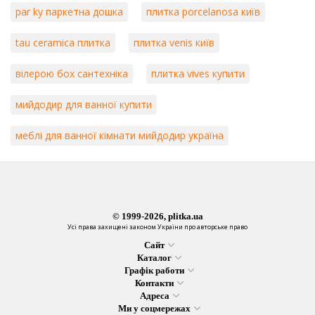
par ky паркетна дошка
плитка porcelanosa київ
tau ceramica плитка
плитка venis київ
вілерою бох сантехніка
плитка vives купити
мийдодир для ванної купити
меблі для ванної кімнати мийдодир україна
© 1999-2026, plitka.ua
Усі права захищені законом України про авторське право
Сайт
Каталог
Графік работи
Контакти
Адреса
Ми у соцмережах