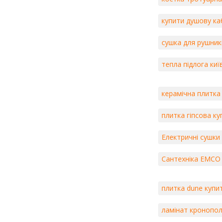
купити душову ка
сушка для рушникі
тепла підлога киї
керамічна плитка 
плитка гіпсова ку
Електричні сушки
Сантехніка EMCO
плитка dune купи
ламінат кронопол