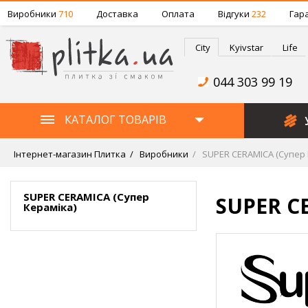
Виробники
710
Доставка
Оплата
Відгуки
232
Гара
City
Kyivstar
Life
044 303 99 19
КАТАЛОГ ТОВАРІВ
Інтернет-магазин Плитка
Виробники
SUPER CERAMICA (Супер 
SUPER CERAMICA (Супер
SUPER C
Кераміка)