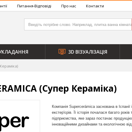
нтії
Питання-Відповіді
Про нас
Контакти
УКЛАДАННЯ
3D ВІЗУАЛІЗАЦІЯ
Кераміка)
ERAMICA (Супер Кераміка)
Компанія Supercerámica заснована в Іспанії 
екстер'єрів. Її історія почалася багато рок
підприємства, яке зараз постачає продукцію
інноваційними дизайнами та екологічною від