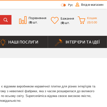
Вхід в магазин
Рус
Порівняння
Кошик
Бажання
(
0
) шт.
(
0
)
0.00
(
0
) шт.
НАШІ ПОСЛУГИ
ІНТЕР'ЄРИ ТА ІДЕЇ
і є відомим виробником керамічної плитки для різних інтер'єрів та
ів тому з невеликої фабрики, яка з часом розширилася до великого
 по всьому світу. Supercerámica відома своєю високою якістю,
повідальністю.