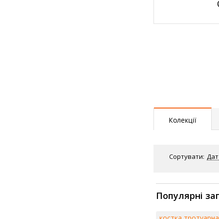
Колекції
Сортувати:
Дат
Популярні за
костка тротуарн