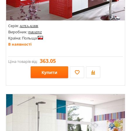
Серія:
ALTEA-ALBIR
Виробник:
PARADYZ
Країна: Польща
В наявності
363.05
Ціна товарів від:
Купити
Розміри: 298х298; 300х300;
Стилі: Мозаїка; Моноколор; Під мозаїку;
Кольори: