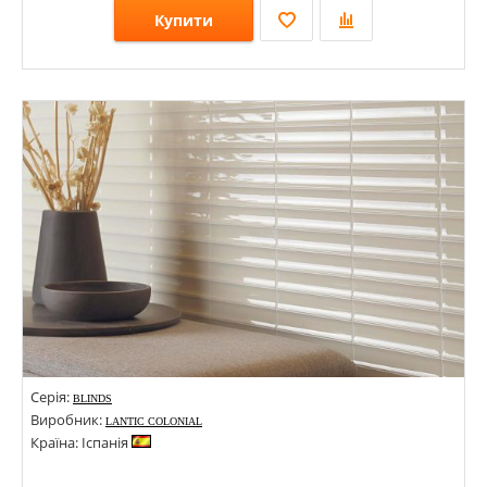
Купити
Розміри: 200х75х8;
Стилі: Кабанчик; Під цеглу;
Кольори:
Серія:
BLINDS
Виробник:
LANTIC COLONIAL
Країна: Іспанія