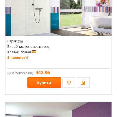
Серія:
7034
Виробник:
PORCELANITE DOS
Країна: Іспанія
В наявності
442.86
Ціна товарів від:
Купити
Розміри: 250х750;
Стилі: З колами, у горошок; Моноколор;
Кольори: