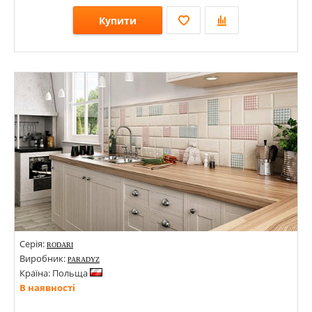
Купити
Розміри: 75х300;
Стилі: Кабанчик; Під цеглу;
Кольори:
Серія:
RODARI
Виробник:
PARADYZ
Країна: Польща
В наявності