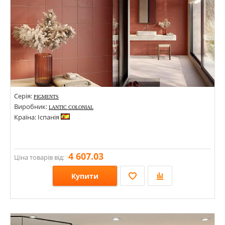
Серія:
PIGMENTS
Виробник:
LANTIC COLONIAL
Країна: Іспанія
4 607.03
Ціна товарів від:
Купити
Розміри: 147х297х8,5; 147х147х8,5; 297х297х8,5;
Стилі: Моноколор;