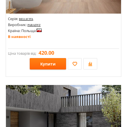
Серія:
BELLICITA
Виробник:
PARADYZ
Країна: Польща
В наявності
420.00
Ціна товарів від:
Купити
Розміри: 300х600;
Стилі: Моноколор;
Кольори: