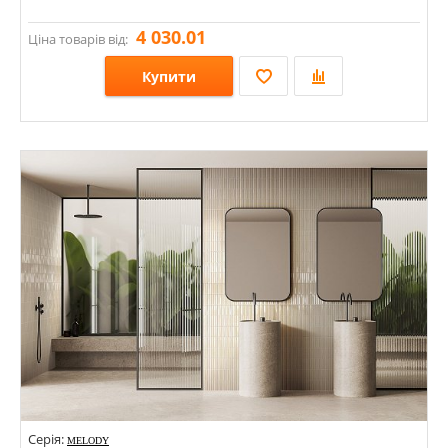
4 030.01
Ціна товарів від:
Купити
Розміри: 161,5х300х11,5;
Стилі: Кабанчик; Моноколор; Зі смугами, хвиля;
Кольори:
Серія:
MELODY