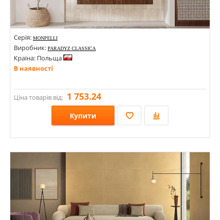
Серія:
MONPELLI
Виробник:
PARADYZ CLASSICA
Країна: Польща
В наявності
1 753.24
Ціна товарів від:
Купити
Розміри: 198х298; 65х298;
Стилі: Мозаїка; Під мозаїку; Кабанчик; Під цеглу;
Кольори: