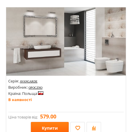
Розміри: 600х600; 595х595; 600х1200;
Стилі: Під мармур; Під камінь; Моноколор; Онікс; Геометрія, орнамент;
Кольори:
Серія:
AVANGARDE
Виробник:
OPOCZNO
Країна: Польща
В наявності
579.00
Ціна товарів від:
Купити