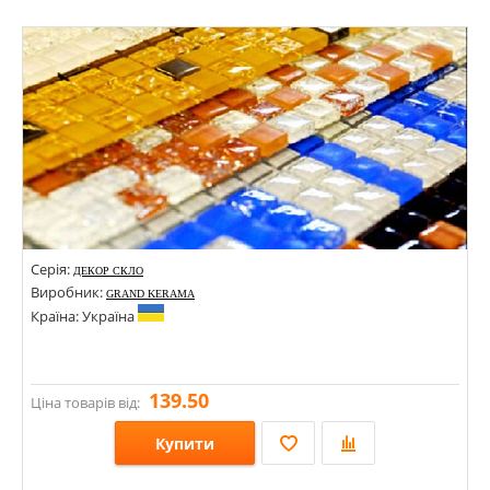
Розміри: 250х750;
Стилі: Моноколор;
Кольори:
Серія:
ДЕКОР СКЛО
Виробник:
GRAND KERAMA
Країна: Україна
139.50
Ціна товарів від:
Купити