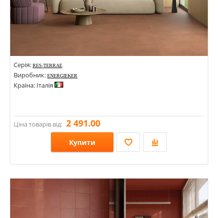
Серія:
RES-TERRAE
Виробник:
ENERGIEKER
Країна: Італія
2 491.00
Ціна товарів від:
Купити
Розміри: 600х600х9;
Стилі: Під бетон; Під камінь;
Кольори: