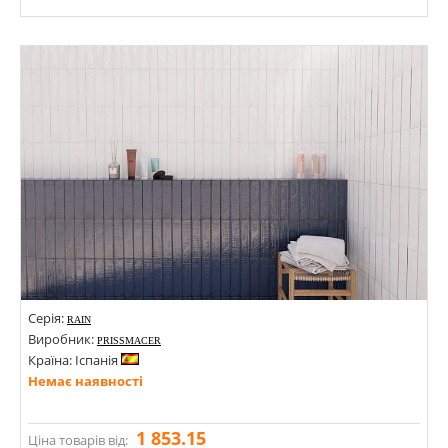
Розміри: 600х1200х8,5; 200х1200х8,5; 600х600х8,5; 100х600х8,5; 300х300х8,5; 1200х1200х8,5; 1200х2800х6; 50х1200х8,5;
Стилі: Під бетон; Під камінь;
Кольори:
Серія:
RAIN
Виробник:
PRISSMACER
Країна: Іспанія
Немає наявності
1 853.15
Ціна товарів від: