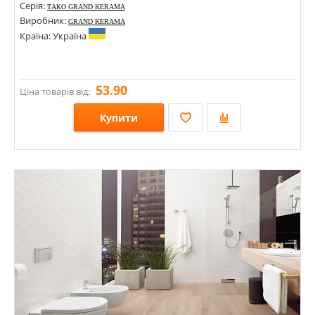
Серія:
ТАКО GRAND KERAMA
Виробник:
GRAND KERAMA
Країна: Україна
53.90
Ціна товарів від:
Купити
Розміри: 66х66; 80х80;
Стилі: Моноколор; Геометрія, орнамент;
Кольори: