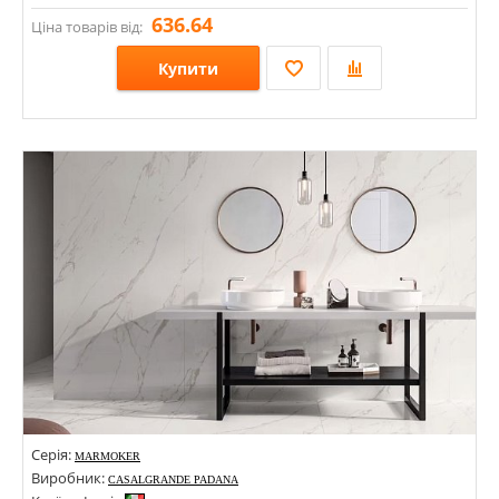
636.64
Ціна товарів від:
Купити
Розміри: 98х198; 98х98;
Стилі: Геометрія, орнамент;
Кольори:
Серія:
MARMOKER
Виробник:
CASALGRANDE PADANA