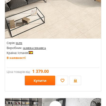
Серія:
ELITE
Виробник:
ALMERA CERAMICA
Країна: Іспанія
В наявності
1 379.00
Ціна товарів від:
Купити
Розміри: 600х1200; 1200х600х5;
Стилі: Під камінь; Під травертин; Під бетон; Моноколор;
Кольори: