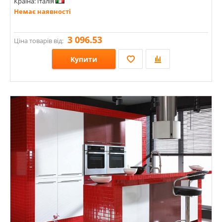
Країна: Італія
Немає наявності
3 096.53
Ціна товарів від:
Купити
Розміри: 1200х2780; 1180х2360;
Стилі: Під мармур; Під камінь; Під травертин;
Кольори: