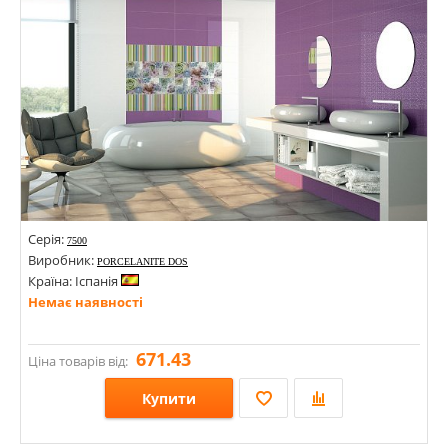
Серія:
7500
Виробник:
PORCELANITE DOS
Країна: Іспанія
Немає наявності
671.43
Ціна товарів від:
Купити