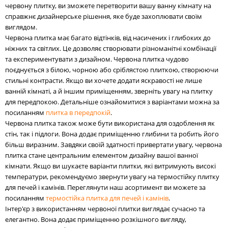
червону плитку, ви зможете перетворити вашу ванну кімнату на
справжнє дизайнерське рішення, яке буде захоплювати своїм
виглядом.
Червона плитка має багато відтінків, від насичених і глибоких до
ніжних та світлих. Це дозволяє створювати різноманітні комбінації
та експериментувати з дизайном. Червона плитка чудово
поєднується з білою, чорною або сріблястою плиткою, створюючи
стильні контрасти. Якщо ви хочете додати яскравості не лише
ванній кімнаті, а й іншим приміщенням, зверніть увагу на плитку
для передпокою. Детальніше ознайомитися з варіантами можна за
посиланням
плитка в передпокій
.
Червона плитка також може бути використана для оздоблення як
стін, так і підлоги. Вона додає приміщенню глибини та робить його
більш виразним. Завдяки своїй здатності привертати увагу, червона
плитка стане центральним елементом дизайну вашої ванної
кімнати. Якщо ви шукаєте варіанти плитки, які витримують високі
температури, рекомендуємо звернути увагу на термостійку плитку
для печей і камінів. Переглянути наш асортимент ви можете за
посиланням
термостійка плитка для печей і камінів
.
Інтер'єр з використанням червоної плитки виглядає сучасно та
елегантно. Вона додає приміщенню розкішного вигляду,