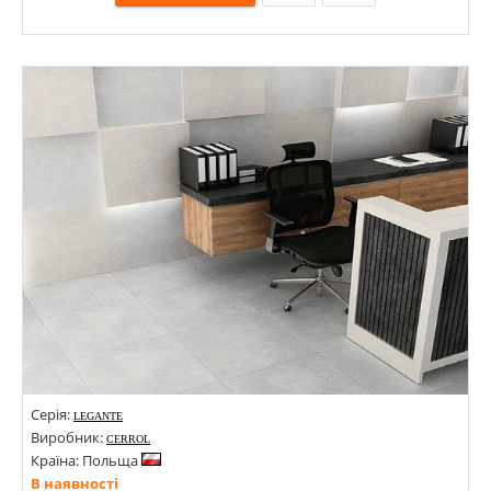
Розміри: 420х420; 20х600; 297х600;
Стилі: Зі смугами, хвиля; Геометрія, орнамент; Моноколор; Під тканину;
Кольори:
Серія:
LEGANTE
Виробник:
CERROL
Країна: Польща
В наявності