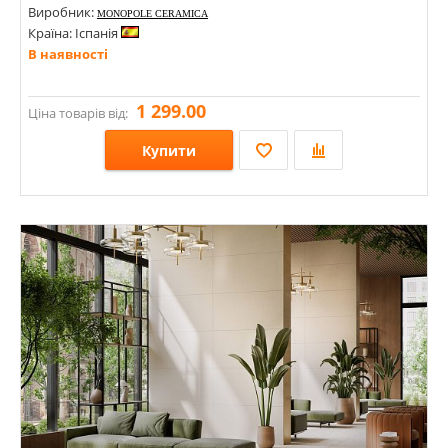
Виробник:
MONOPOLE CERAMICA
Країна: Іспанія
В наявності
1 299.00
Ціна товарів від:
Купити
Розміри: 200х200х8;
Стилі: Під цеглу;
Кольори: