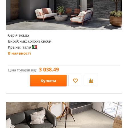
Серія:
NOLITA
Виробник:
RONDINE GROUP
Країна: Італія
В наявності
3 038.49
Ціна товарів від:
Купити
Розміри: 48х450;
Стилі: Під цеглу;
Кольори: