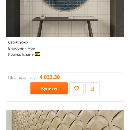
Серія:
YOKO
Виробник:
WOW
Країна: Іспанія
4 033.30
Ціна товарів від:
Купити
Розміри: 62х125;
Стилі: Кабанчик; Моноколор; Під цеглу; Геометрія, орнамент;
Кольори: