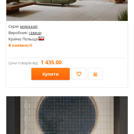
Серія:
MONOLIGHT
Виробник:
CERRAD
Країна: Польща
В наявності
1 435.00
Ціна товарів від:
Купити
Розміри: 597х1197х9,5; 597х1197х8; 597х597х8; 1197х597х9;
Стилі: Моноколор; Під бетон;
Кольори: