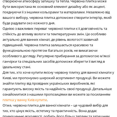
створюючи атмосферу затишку та тепла. Червона плитка може
бути використана як основний елемент дизайну або як акцент,
поєднуючи її з іншими кольорами та матеріалами. Незалежно від
вашого вибору, червона плитка допоможе створити інтер'єр, який
буде радувати око кожного дня.
Однією з важливих переваг червоної плитки є її довговічність та
стійкість до впливу вологи та температурних змін. Це особливо
актуально для ванних кімнат, де рівень вологості зазвичай
підвищений. Червона плитка залишається красивою та
функціональною протягом багатьох років, не вимагаючи
особливого догляду. Регулярне прибирання за допомогою м'якої
ганчірки та спеціальних засобів допоможе зберегти її вигляд в
ідеальному стані.
Для тих, хто хоче купити якісну червону плитку для ванної кімнати у
Києві, ми пропонуємо широкий асортимент продукції. Ви можете
знайти плитку від провідних українських виробників, які
гарантують високу якість та надійність своєї продукції. Детальніше
ознайомитися з нашими пропозиціями ви можете за посиланням
плитка у ванну Київ купити
.
Отже, червона плитка для ванної кімнати – це чудовий вибір для
тих, хто цінує якість, естетику та практичність. Вона додає
приміщенню яскравості, робить його більш теплим та затишним.