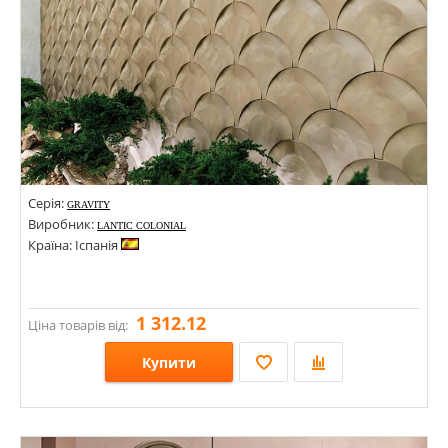
Серія:
GRAVITY
Виробник:
LANTIC COLONIAL
Країна: Іспанія
1 312.12
Ціна товарів від:
Купити
Розміри: 110х200х2-16; 301х307х2-6,0; 298х300; 298х300х4; 305х305; 304х307х4; 304х307; 244х264х6,5; 244х264; 277х292х4,5; 277х292; 221х281; 221х281х3,6; 289х302;
Стилі: Мозаїка; Scale «луска»; Під метал;