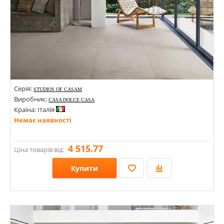
Серія:
STUDIOS OF CASAM
Виробник:
CASA DOLCE CASA
Країна: Італія
Немає наявності
4 515.77
Ціна товарів від:
Купити
Розміри: 800х800; 600х1200; 75х150; 300х300; 1200х2400х6;
Стилі: Під камінь; Геометрія, орнамент; Під бетон;
Кольори: