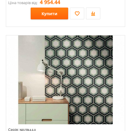
4 954.44
Ціна товарів від:
Купити
Розміри: 800х800; 200х1200; 300х300;
Стилі: Під дерево; Під ламінат;
Кольори:
Серія:
NEUTRA 6.0