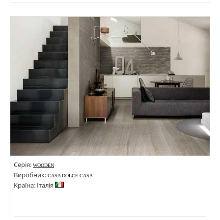
Розміри: 800х800;
Стилі: Під бетон; Під камінь;
Кольори:
Серія:
WOODEN
Виробник:
CASA DOLCE CASA
Країна: Італія