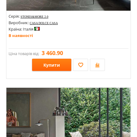
Серія:
STONES&MORE 2.0
Виробник:
CASA DOLCE CASA
Країна: Італія
В наявності
3 460.90
Ціна товарів від:
Купити
Розміри: 400х800; 1200х1200; 800х800; 600х600; 600х1200; 75х150; 300х300; 300х600; 1600х3200х6; 1200х2800;
Стилі: Під мармур; Геометрія, орнамент; Під камінь;
Кольори: