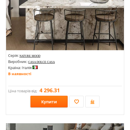
Серія:
NATURE MOOD
Виробник:
CASA DOLCE CASA
Країна: Італія
В наявності
4 296.31
Ціна товарів від:
Купити
Розміри: 1200х1200;
Стилі: Під мармур; Під камінь; Ceppo di Gre;