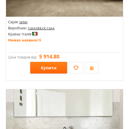
Серія:
SENSI
Виробник:
CASA DOLCE CASA
Країна: Італія
Немає наявності
5 914.80
Ціна товарів від:
Купити
Розміри: 1200х2800х6;
Стилі: Під бетон; Під камінь;
Кольори: