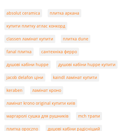
absolut ceramica
плитка аркана
купити плитку атлас конкорд
classen ламінат купити
плитка dune
fanal плитка
сантехніка ферро
душові кабіни huppe
душові кабіни huppe купити
jacob delafon ціни
kaindl ламінат купити
keraben
ламінат кроно
ламінат krono original купити київ
маргаролі сушка для рушників
mch трапи
плитка opoczno
душові кабіни радісніший