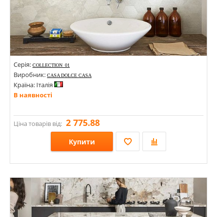
Серія:
COLLECTION_01
Виробник:
CASA DOLCE CASA
Країна: Італія
В наявності
2 775.88
Ціна товарів від:
Купити
Розміри: 600х600;
Стилі: Під камінь;
Кольори: