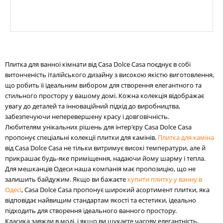
Плитка для ванної кімнати від Casa Dolce Casa поєднує в собі
витонченість італійського дизайну з високою якістю виготовлення,
що робить її ідеальним вибором для створення елегантного та
стильного простору у вашому домі. Кожна колекція відображає
увагу до деталей та інноваційний підхід до виробництва,
забезпечуючи неперевершену красу і довговічність.
Любителям унікальних рішень для інтер'єру Casa Dolce Casa
пропонує спеціальні колекції плитки для камінів.
Плитка для каміна
від Casa Dolce Casa не тільки витримує високі температури, але й
прикрашає будь-яке приміщення, надаючи йому шарму і тепла.
Для мешканців Одеси наша компанія має пропозицію, що не
залишить байдужим. Якщо ви бажаєте
купити плитку у ванну в
Одесі
, Casa Dolce Casa пропонує широкий асортимент плитки, яка
відповідає найвищим стандартам якості та естетики, ідеально
підходить для створення ідеального ванного простору.
Класика завжди в моді, і якщо ви шукаєте часову елегантність,