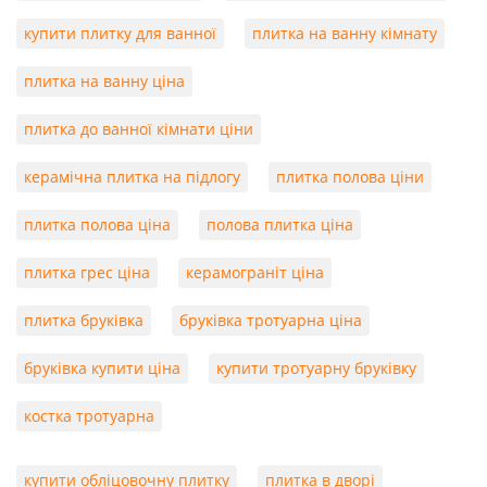
купити плитку для ванної
плитка на ванну кімнату
плитка на ванну ціна
плитка до ванної кімнати ціни
керамічна плитка на підлогу
плитка полова ціни
плитка полова ціна
полова плитка ціна
плитка грес ціна
керамограніт ціна
плитка бруківка
бруківка тротуарна ціна
бруківка купити ціна
купити тротуарну бруківку
костка тротуарна
купити обліцовочну плитку
плитка в дворі