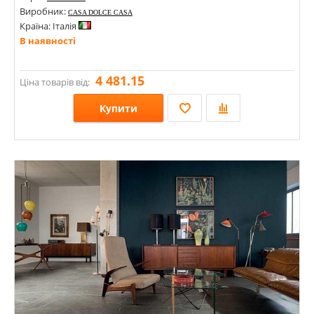
Виробник:
CASA DOLCE CASA
Країна: Італія
В наявності
4 481.15
Ціна товарів від:
Купити
Розміри: 600х1200; 300х300; 75х150; 100х100; 100х150; 614х708; 2400х2400; 1200х1200х6;
Стилі: Моноколор; Геометрія, орнамент; Під бетон; Під камінь;
Кольори: