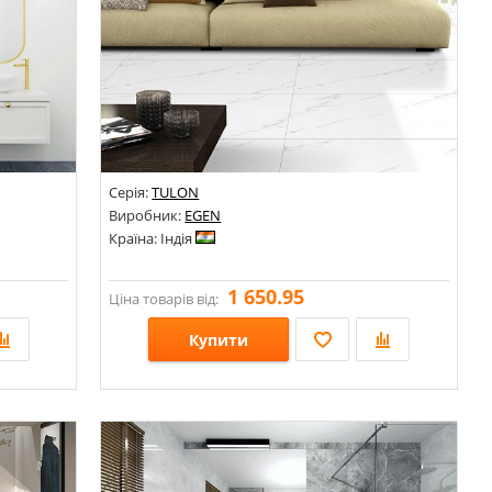
Серія:
TULON
Виробник:
EGEN
Країна: Індія
1 650.95
Ціна товарів від:
Купити
Розміри: 600х1200;
Стилі: Під мармур;
Кольори: