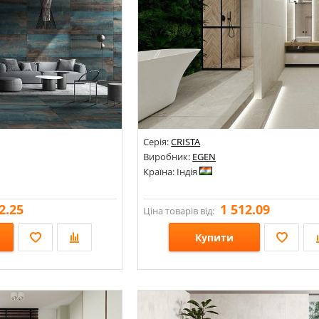
Серія:
CRISTA
Виробник:
EGEN
Країна: Індія
2.25
1 512.09
Ціна товарів від:
Купити
Розміри: 600х600; 600х1200;
мінь; Під метал;
Стилі: Під камінь; Під мармур;
Кольори: