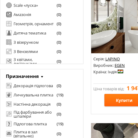
Scale «луска»
(
0
)
Амазонія
(
0
)
Геометрія, орнамент
(
0
)
Дитяча тематика
(
0
)
З візерунком
(
0
)
З Вензелями
(
0
)
Серія:
LAPINO
З квітами,
(
0
)
листочками
Виробник:
EGEN
З колами, у горошок
(
0
)
Країна: Індія
Призначення
Зі смугами, хвиля
(
0
)
Декорація підлогова
(
0
)
1 94
Ціна товарів від:
Зеркало
(
0
)
Личкувальна плитка
(
19
)
Кабанчик
(
0
)
Купити
Настінна декорація
(
0
)
Котто, рустик
(
0
)
Під фарбування або
(
0
)
шпалери
Розміри: 600х1200;
Кухонні атрибути
(
0
)
Стилі: Під мармур;
Підлогова плитка
(
19
)
Мозаїка
(
0
)
Кольори:
Плитка в зал
(
0
)
Моноколор
(вітальню)
(
1
)