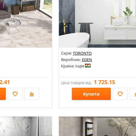
Серія:
TORONTO
Виробник:
EGEN
Країна: Індія
2.41
1 725.15
Ціна товарів від:
Купити
Розміри: 600х600; 600х1200;
а; Під мармур;
Стилі: Моноколор;
Кольори: