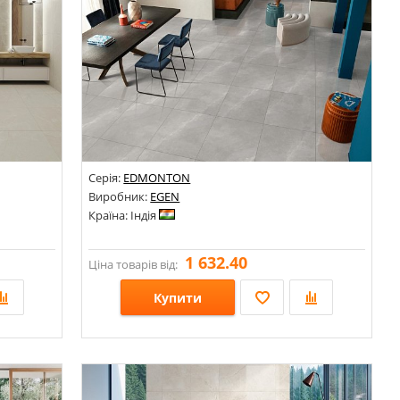
Серія:
EDMONTON
Виробник:
EGEN
Країна: Індія
1 632.40
Ціна товарів від:
Купити
Розміри: 600х600;
Стилі: Під камінь; Під мармур;
Кольори: