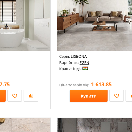
Серія:
LISBONA
Виробник:
EGEN
Країна: Індія
7.75
1 613.85
Ціна товарів від:
Купити
Розміри: 600х600;
Стилі: Під бетон; Під камінь;
Кольори: