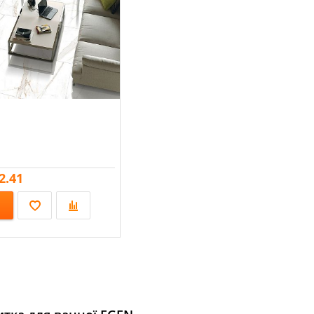
2.41
х600;