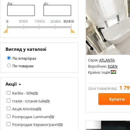
Від
До
0
87955
175910
263864
351819
Вигляд у каталозі
По інтер'єрах
Серія:
ATLANTA
По товарам
Виробник:
EGEN
Країна: Індія
Акції
1 79
Ціна товарів від:
Kerlite - 50%
(
0
)
Купити
Італія - Іспанія Sale
(
0
)
Акція Ariostea
(
0
)
Розміри: 600х600;
Розпродаж Laminam
(
0
)
Стилі: Під мармур;
Розпродаж Керамограніт
(
0
)
Кольори: