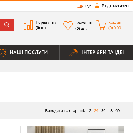
Вхід в магазин
Рус
Порівняння
Кошик
Бажання
(
0
) шт.
(
0
)
0.00
(
0
) шт.
НАШІ ПОСЛУГИ
ІНТЕР'ЄРИ ТА ІДЕЇ
Виводити на сторінці:
12
24
36
48
60