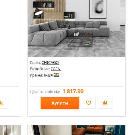
Серія:
CHICAGO
Виробник:
EGEN
Країна: Індія
1 817.90
Ціна товарів від:
Купити
Розміри: 600х600;
Стилі: Під бетон; Під камінь;
Кольори: