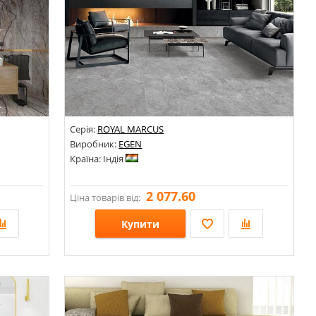
Серія:
ROYAL MARCUS
Виробник:
EGEN
Країна: Індія
2 077.60
Ціна товарів від:
Купити
Розміри: 600х1200;
Стилі: Під камінь; Під мармур;
Кольори: