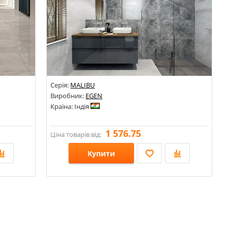
Серія:
MALIBU
Виробник:
EGEN
Країна: Індія
1 576.75
Ціна товарів від:
Купити
Розміри: 600х600;
Стилі: Під мармур; Під камінь;
Кольори: