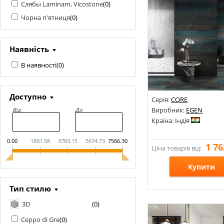
Слябы Laminam, Vicostone
(
0
)
Чорна п'ятниця
(
0
)
Наявність
В наявності
(
0
)
Доступно
Серія:
CORE
Виробник:
EGEN
Від
До
Країна: Індія
0.00
1891.58
3783.15
5674.73
7566.30
1 76
Ціна товарів від:
Купити
Тип стилю
Розміри: 600х1200;
3D
(
0
)
Стилі: Під бетон; Під ка
Кольори:
Ceppo di Gre
(
0
)