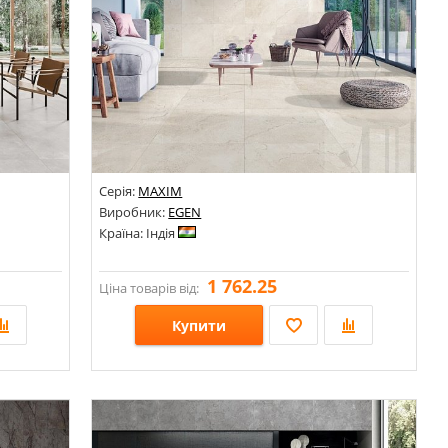
Серія:
MAXIM
Виробник:
EGEN
Країна: Індія
1 762.25
Ціна товарів від:
Купити
Розміри: 600х600;
Стилі: Під камінь; Під мармур;
Кольори: