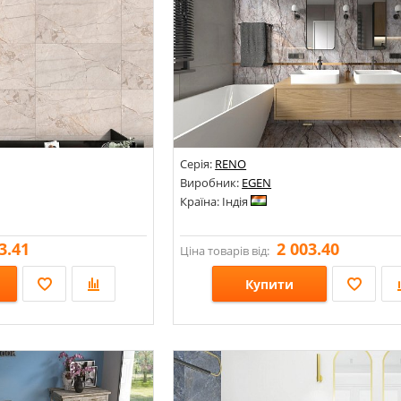
Серія:
RENO
Виробник:
EGEN
Країна: Індія
3.41
2 003.40
Ціна товарів від:
Купити
Розміри: 600х1200;
Стилі: Під мармур;
Кольори: