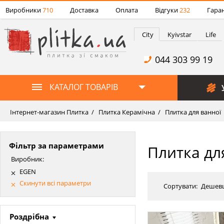
Виробники
710
Доставка
Оплата
Відгуки
232
Гаран
City
Kyivstar
Life
044 303 99 19
КАТАЛОГ ТОВАРІВ
Інтернет-магазин Плитка
Плитка Керамічна
Плитка для ванної
Фільтр за параметрами
Плитка дл
Виробник:
EGEN
Скинути всі параметри
Сортувати:
Дешев
Роздрібна