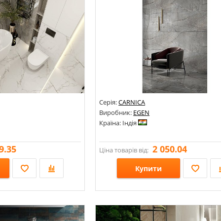
Серія:
CARNICA
Виробник:
EGEN
Країна: Індія
9.35
2 050.04
Ціна товарів від:
Купити
Розміри: 600х1200;
Стилі: Під мармур;
Кольори: