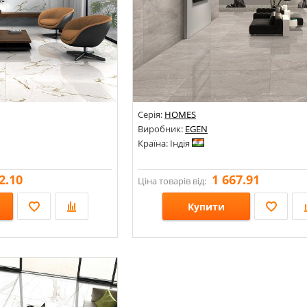
Серія:
HOMES
Виробник:
EGEN
Країна: Індія
2.10
1 667.91
Ціна товарів від:
Купити
Розміри: 600х1200;
Стилі: Під мармур; Під камінь;
Кольори: