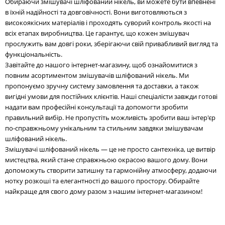
Обираючи змішувачі шліфований нікель, ви можете бути впевнені
в їхній надійності та довговічності. Вони виготовляються з
високоякісних матеріалів і проходять суворий контроль якості на
всіх етапах виробництва. Це гарантує, що кожен змішувач
прослужить вам довгі роки, зберігаючи свій привабливий вигляд та
функціональність.
Завітайте до нашого інтернет-магазину, щоб ознайомитися з
повним асортиментом змішувачів шліфований нікель. Ми
пропонуємо зручну систему замовлення та доставки, а також
вигідні умови для постійних клієнтів. Наші спеціалісти завжди готові
надати вам професійні консультації та допомогти зробити
правильний вибір. Не пропустіть можливість зробити ваш інтер'єр
по-справжньому унікальним та стильним завдяки змішувачам
шліфований нікель.
Змішувачі шліфований нікель — це не просто сантехніка, це витвір
мистецтва, який стане справжньою окрасою вашого дому. Вони
допоможуть створити затишну та гармонійну атмосферу, додаючи
нотку розкоші та елегантності до вашого простору. Обирайте
найкраще для свого дому разом з нашим інтернет-магазином!