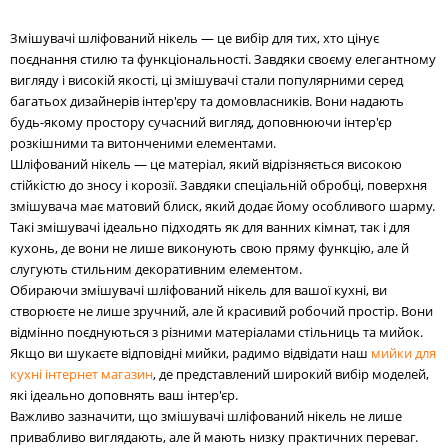
Змішувачі шліфований нікель — це вибір для тих, хто цінує
поєднання стилю та функціональності. Завдяки своєму елегантному
вигляду і високій якості, ці змішувачі стали популярними серед
багатьох дизайнерів інтер'єру та домовласників. Вони надають
будь-якому простору сучасний вигляд, доповнюючи інтер'єр
розкішними та витонченими елементами.
Шліфований нікель — це матеріал, який відрізняється високою
стійкістю до зносу і корозії. Завдяки спеціальній обробці, поверхня
змішувача має матовий блиск, який додає йому особливого шарму.
Такі змішувачі ідеально підходять як для ванних кімнат, так і для
кухонь, де вони не лише виконують свою пряму функцію, але й
слугують стильним декоративним елементом.
Обираючи змішувачі шліфований нікель для вашої кухні, ви
створюєте не лише зручний, але й красивий робочий простір. Вони
відмінно поєднуються з різними матеріалами стільниць та мийок.
Якщо ви шукаєте відповідні мийки, радимо відвідати наш
мийки для
кухні інтернет магазин
, де представлений широкий вибір моделей,
які ідеально доповнять ваш інтер'єр.
Важливо зазначити, що змішувачі шліфований нікель не лише
привабливо виглядають, але й мають низку практичних переваг.