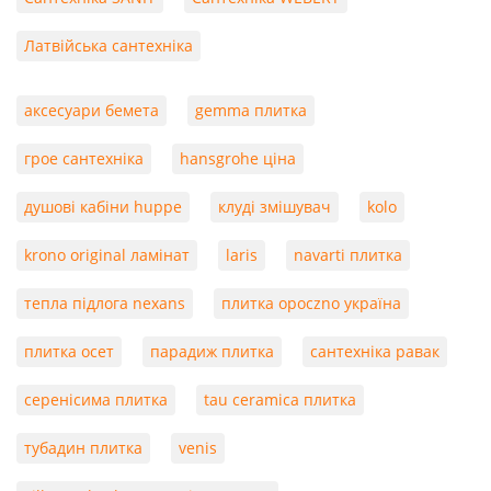
Латвійська сантехніка
аксесуари бемета
gemma плитка
грое сантехніка
hansgrohe ціна
душові кабіни huppe
клуді змішувач
kolo
krono original ламінат
laris
navarti плитка
тепла підлога nexans
плитка opoczno україна
плитка осет
парадиж плитка
сантехніка равак
серенісима плитка
tau ceramica плитка
тубадин плитка
venis