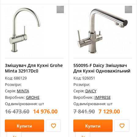
Змішувач Для Кухні Grohe
55009S-F Daicy Змішувач
Minta 32917Dc0
Для Кухні Одноважільний
З Пі...
Код: 686129
Код: 926051
Розміри:
Розміри:
Серія:
MINTA
Серія:
DAICY
Виробник:
GROHE
Виробник:
IMPRESE
Од.вимірювання: шт
Од.вимірювання: шт
16 473.60
14 976.00
7 841.90
7 129.00
Купити
Купити