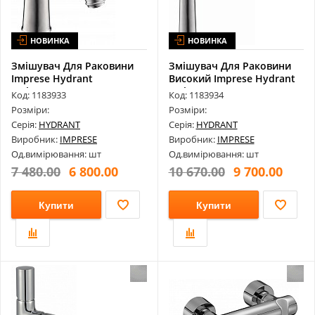
НОВИНКА
НОВИНКА
Змішувач Для Раковини
Змішувач Для Раковини
Imprese Hydrant
Високий Imprese Hydrant
Zmk031806010
Zmk031...
Код: 1183933
Код: 1183934
Розміри:
Розміри:
Серія:
HYDRANT
Серія:
HYDRANT
Виробник:
IMPRESE
Виробник:
IMPRESE
Од.вимірювання: шт
Од.вимірювання: шт
7 480.00
6 800.00
10 670.00
9 700.00
Купити
Купити