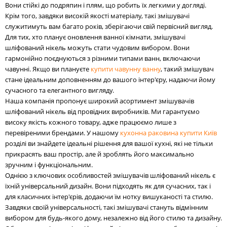
Вони стійкі до подряпин і плям, що робить їх легкими у догляді.
Крім того, завдяки високій якості матеріалу, такі змішувачі
служитимуть вам багато років, зберігаючи свій первісний вигляд.
Для тих, хто планує оновлення ванної кімнати, змішувачі
шліфований нікель можуть стати чудовим вибором. Вони
гармонійно поєднуються з різними типами ванн, включаючи
чавунні. Якщо ви плануєте
купити чавунну ванну
, такий змішувач
стане ідеальним доповненням до вашого інтер'єру, надаючи йому
сучасного та елегантного вигляду.
Наша компанія пропонує широкий асортимент змішувачів
шліфований нікель від провідних виробників. Ми гарантуємо
високу якість кожного товару, адже працюємо лише з
перевіреними брендами. У нашому
кухонна раковина купити Київ
розділі ви знайдете ідеальні рішення для вашої кухні, які не тільки
прикрасять ваш простір, але й зроблять його максимально
зручним і функціональним.
Однією з ключових особливостей змішувачів шліфований нікель є
їхній універсальний дизайн. Вони підходять як для сучасних, так і
для класичних інтер'єрів, додаючи їм нотку вишуканості та стилю.
Завдяки своїй універсальності, такі змішувачі стануть відмінним
вибором для будь-якого дому, незалежно від його стилю та дизайну.