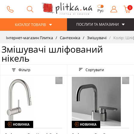
0
Рус
ПОСЛУГИ ТА МАГАЗИНИ
КАТАЛОГ ТОВАРІВ
Інтернет-магазин Плитка
Сантехніка
Змішувачі
Колір: Шлі
Змішувачі шліфований
нікель
Фільтр
Сортувати
НОВИНКА
НОВИНКА