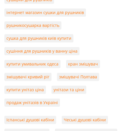
інтернет магазин сушки для рушників
рушникосушарка вартість
сушка для рушників київ купити
сушіння для рушників у ванну ціна
купити умивальник одеса
кран змішувач
змішувачі кривий ріг
змішувачі Полтава
купити унітаз ціна
унітази та ціни
продаж унітазів в Україні
Іспанські душові кабіни
Чеські душові кабіни