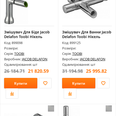
Змішувач Для Біде Jacob
Змішувач Для Ванни Jacob
Delafon Toobi Нікель
Delafon Toobi Нікель
Е8961-B...
Е8963-...
Код: 899098
Код: 899125
Розміри:
Розміри:
Серія:
TOOBI
Серія:
TOOBI
Виробник:
JACOB DELAFON
Виробник:
JACOB DELAFON
Од.вимірювання: шт
Од.вимірювання: шт
26 184.71
21 820.59
31 194.98
25 995.82
Купити
Купити