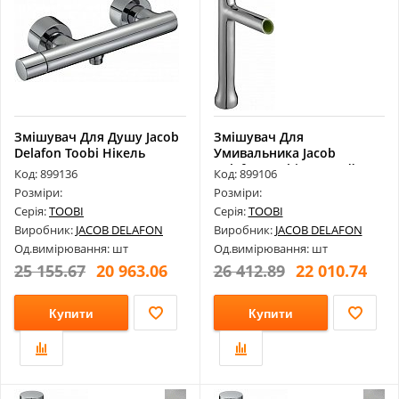
Змішувач Для Душу Jacob
Змішувач Для
Delafon Toobi Нікель
Умивальника Jacob
E8962-B...
Delafon Toobi Високий...
Код: 899136
Код: 899106
Розміри:
Розміри:
Серія:
TOOBI
Серія:
TOOBI
Виробник:
JACOB DELAFON
Виробник:
JACOB DELAFON
Од.вимірювання: шт
Од.вимірювання: шт
25 155.67
20 963.06
26 412.89
22 010.74
Купити
Купити