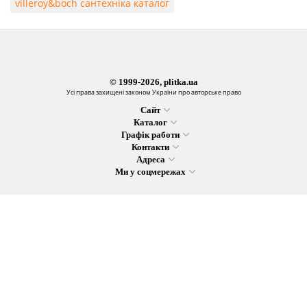
villeroy&boch сантехніка каталог
© 1999-2026, plitka.ua
Усі права захищені законом України про авторське право
Сайт
Каталог
Графік работи
Контакти
Адреса
Ми у соцмережах