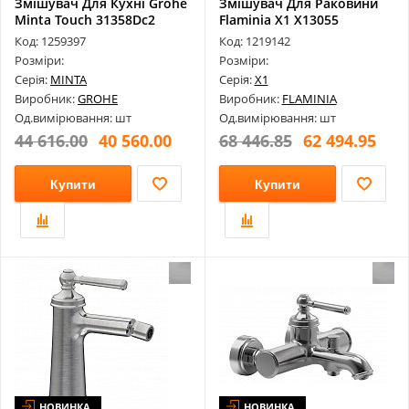
Змішувач Для Кухні Grohe
Змішувач Для Раковини
Minta Touch 31358Dc2
Flaminia X1 X13055
Сенсор...
Код: 1259397
Код: 1219142
Розміри:
Розміри:
Серія:
MINTA
Серія:
X1
Виробник:
GROHE
Виробник:
FLAMINIA
Од.вимірювання: шт
Од.вимірювання: шт
44 616.00
40 560.00
68 446.85
62 494.95
Купити
Купити
НОВИНКА
НОВИНКА