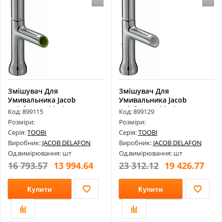
Змішувач Для
Змішувач Для
Умивальника Jacob
Умивальника Jacob
Delafon Toobi Нікель ...
Delafon Toobi Нікель ...
Код: 899115
Код: 899129
Розміри:
Розміри:
Серія:
TOOBI
Серія:
TOOBI
Виробник:
JACOB DELAFON
Виробник:
JACOB DELAFON
Од.вимірювання: шт
Од.вимірювання: шт
16 793.57
13 994.64
23 312.12
19 426.77
Купити
Купити