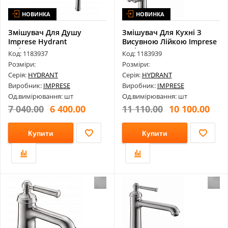
НОВИНКА
НОВИНКА
Змішувач Для Душу
Змішувач Для Кухні З
Imprese Hydrant
Висувною Лійкою Imprese
Zmk031806080
Hydrant...
Код: 1183937
Код: 1183939
Розміри:
Розміри:
Серія:
HYDRANT
Серія:
HYDRANT
Виробник:
IMPRESE
Виробник:
IMPRESE
Од.вимірювання: шт
Од.вимірювання: шт
7 040.00
6 400.00
11 110.00
10 100.00
Купити
Купити