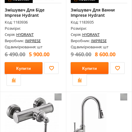
Змішувач Для Біде
Змішувач Для Ванни
Imprese Hydrant
Imprese Hydrant
Zmk031806070
Zmk031806040
Код: 1183936
Код: 1183935
Розміри:
Розміри:
Серія:
HYDRANT
Серія:
HYDRANT
Виробник:
IMPRESE
Виробник:
IMPRESE
Од.вимірювання: шт
Од.вимірювання: шт
6 490.00
5 900.00
9 460.00
8 600.00
Купити
Купити