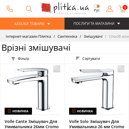
0
Рус
ПОСЛУГИ ТА МАГАЗИНИ
КАТАЛОГ ТОВАРІВ
Інтернет-магазин Плитка
Сантехніка
Змішувачі
Спосіб мон
Врізні змішувачі
Фільтр
Сортувати
НОВИНКА
НОВИНКА
Volle Cante Змішувач Для
Volle Solo Змішувач Для
Умивальника 26мм Cromo
Умивальника 26 мм Сromo