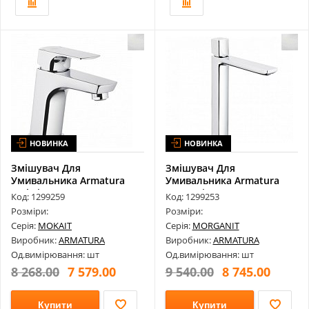
НОВИНКА
НОВИНКА
Змішувач Для
Змішувач Для
Умивальника Armatura
Умивальника Armatura
Mokait 5532-815-00
Morganit 4922-612-...
Код: 1299259
Код: 1299253
Розміри:
Розміри:
Серія:
MOKAIT
Серія:
MORGANIT
Виробник:
ARMATURA
Виробник:
ARMATURA
Од.вимірювання: шт
Од.вимірювання: шт
8 268.00
7 579.00
9 540.00
8 745.00
Купити
Купити