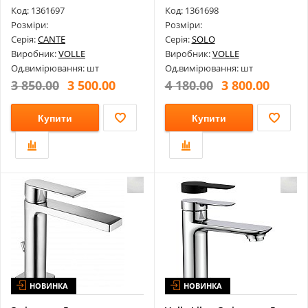
1512...
1510...
Код: 1361697
Код: 1361698
Розміри:
Розміри:
Серія:
CANTE
Серія:
SOLO
Виробник:
VOLLE
Виробник:
VOLLE
Од.вимірювання: шт
Од.вимірювання: шт
3 850.00
3 500.00
4 180.00
3 800.00
Купити
Купити
НОВИНКА
НОВИНКА