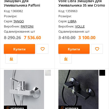
Змішувач Для
Volle Libra Змішувач Для
Умивальника Paffoni
Умивальника 35 мм Cromo
Tango З Донним Клап...
152...
Код: 1360082
Код: 1359963
Розміри:
Розміри:
Серія:
TANGO
Серія:
LIBRA
Виробник:
PAFFONI
Виробник:
VOLLE
Од.вимірювання: шт
Од.вимірювання: шт
8 290.26
7 536.60
3 410.00
3 100.00
Купити
Купити
НОВИНКА
НОВИНКА