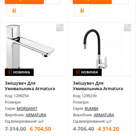
НОВИНКА
НОВИНКА
Змішувач Для
Змішувач Для
Умивальника Armatura
Умивальника Armatura
Morganit 4922-815-...
Rumba Calix 6553-9...
Код: 1299254
Код: 1299239
Розміри:
Розміри:
Серія:
MORGANIT
Серія:
RUMBA
Виробник:
ARMATURA
Виробник:
ARMATURA
Од.вимірювання: шт
Од.вимірювання: шт
7 314.00
6 704.50
4 706.40
4 314.20