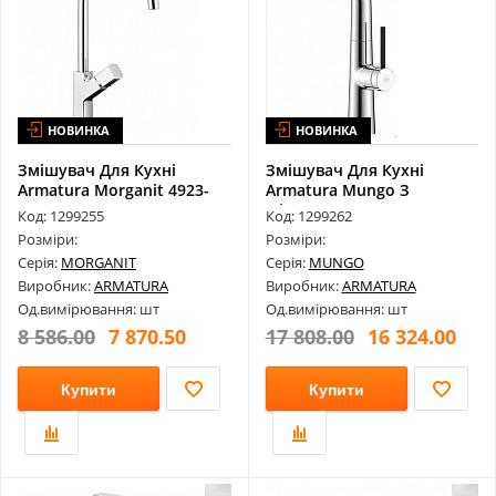
НОВИНКА
НОВИНКА
Змішувач Для Кухні
Змішувач Для Кухні
Armatura Morganit 4923-
Armatura Mungo З
915-00
Фільтром 6733-91...
Код: 1299255
Код: 1299262
Розміри:
Розміри:
Серія:
MORGANIT
Серія:
MUNGO
Виробник:
ARMATURA
Виробник:
ARMATURA
Од.вимірювання: шт
Од.вимірювання: шт
8 586.00
7 870.50
17 808.00
16 324.00
Купити
Купити