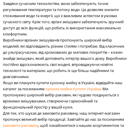
Завдяки сучасним технологіям, вони забезпечують точне
регулювання температури та потоку води. Це дозволяє знизити
споживання води та енергії, що є важливим аспектом в умовах
сучасного світу. Крім того, врізні змішувачі забезпечують зручний
доступ до всіх функцій, що робить їх використання максимально
комфортним.
Виробники врізних змішувачів пропонують широкий вибір
моделей, які відповідають різним стилям і потребам. Від класичних
до ультрасучасних, від хромованих до матових покриттів – кожен
знайде змішувач, який доповнить інтер'єр вашого дому. Виробники
постійно вдосконалюють свої моделі, впроваджуючи новітні
технології та матеріали, що робить їх ще більш надійними та
довговічними.
Якщо ви плануєте купити кухонну мийку в Україні, відвідайте наш
каталог за посиланням
кухонні мийки купити Україна
. Ми
пропонуємо широкий вибір раковин, які чудово поєднуються з
врізними змішувачами, створюючи гармонійний та
функціональний простір у вашій кухні.
Для тих, хто шукає де замовити раковину, наш інтернет-магазин
пропонує великий вибір продукції. Завітайте до нас за посиланням
замовити раковину
, щоб ознайомитися з нашим асортиментом та