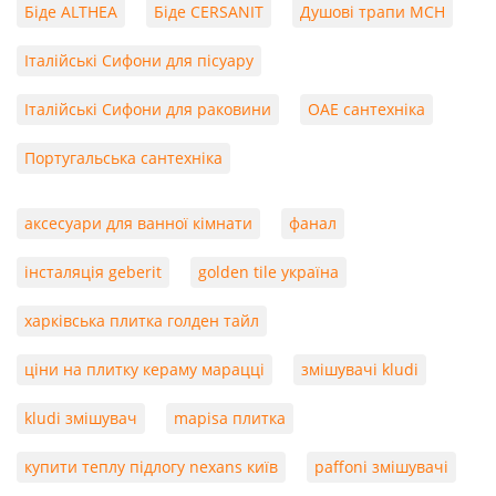
Біде ALTHEA
Біде CERSANIT
Душові трапи MCH
Італійські Сифони для пісуару
Італійські Сифони для раковини
ОАЕ сантехніка
Португальська сантехніка
аксесуари для ванної кімнати
фанал
інсталяція geberit
golden tile україна
харківська плитка голден тайл
ціни на плитку кераму марацці
змішувачі kludi
kludi змішувач
mapisa плитка
купити теплу підлогу nexans київ
paffoni змішувачі