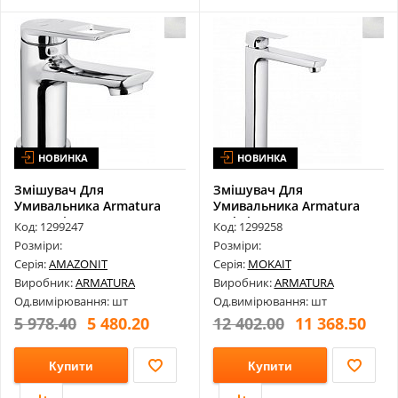
НОВИНКА
НОВИНКА
Змішувач Для
Змішувач Для
Умивальника Armatura
Умивальника Armatura
Amazonit 4622-815-...
Mokait 5532-612-00
Код: 1299247
Код: 1299258
Розміри:
Розміри:
Серія:
AMAZONIT
Серія:
MOKAIT
Виробник:
ARMATURA
Виробник:
ARMATURA
Од.вимірювання: шт
Од.вимірювання: шт
5 978.40
5 480.20
12 402.00
11 368.50
Купити
Купити