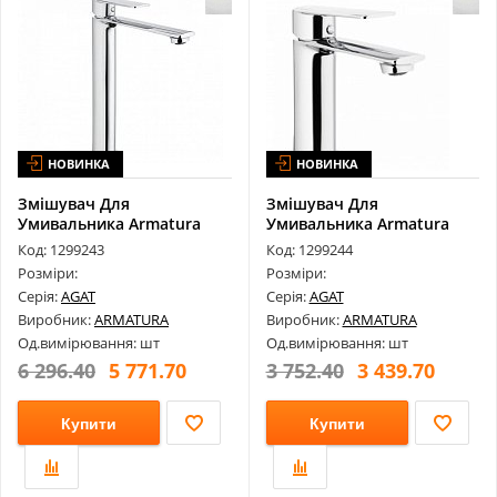
НОВИНКА
НОВИНКА
Змішувач Для
Змішувач Для
Умивальника Armatura
Умивальника Armatura
Agat 4422-612-00
Agat 4422-815-00
Код: 1299243
Код: 1299244
Розміри:
Розміри:
Серія:
AGAT
Серія:
AGAT
Виробник:
ARMATURA
Виробник:
ARMATURA
Од.вимірювання: шт
Од.вимірювання: шт
6 296.40
5 771.70
3 752.40
3 439.70
Купити
Купити