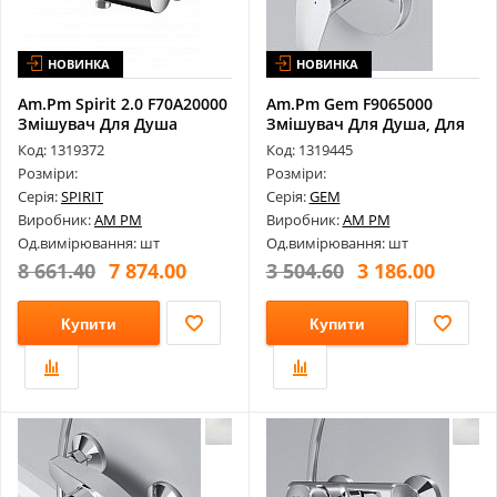
НОВИНКА
НОВИНКА
Am.Pm Spirit 2.0 F70A20000
Am.Pm Gem F9065000
Змішувач Для Душа
Змішувач Для Душа, Для
Монтажа У ...
Код: 1319372
Код: 1319445
Розміри:
Розміри:
Серія:
SPIRIT
Серія:
GEM
Виробник:
AM PM
Виробник:
AM PM
Од.вимірювання: шт
Од.вимірювання: шт
8 661.40
7 874.00
3 504.60
3 186.00
Купити
Купити