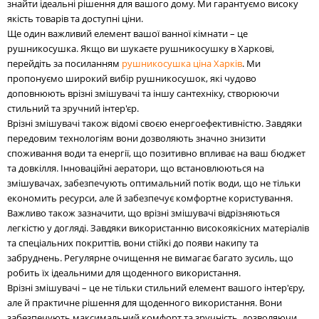
знайти ідеальні рішення для вашого дому. Ми гарантуємо високу
якість товарів та доступні ціни.
Ще один важливий елемент вашої ванної кімнати – це
рушникосушка. Якщо ви шукаєте рушникосушку в Харкові,
перейдіть за посиланням
рушникосушка ціна Харків
. Ми
пропонуємо широкий вибір рушникосушок, які чудово
доповнюють врізні змішувачі та іншу сантехніку, створюючи
стильний та зручний інтер'єр.
Врізні змішувачі також відомі своєю енергоефективністю. Завдяки
передовим технологіям вони дозволяють значно знизити
споживання води та енергії, що позитивно впливає на ваш бюджет
та довкілля. Інноваційні аератори, що встановлюються на
змішувачах, забезпечують оптимальний потік води, що не тільки
економить ресурси, але й забезпечує комфортне користування.
Важливо також зазначити, що врізні змішувачі відрізняються
легкістю у догляді. Завдяки використанню високоякісних матеріалів
та спеціальних покриттів, вони стійкі до появи накипу та
забруднень. Регулярне очищення не вимагає багато зусиль, що
робить їх ідеальними для щоденного використання.
Врізні змішувачі – це не тільки стильний елемент вашого інтер'єру,
але й практичне рішення для щоденного використання. Вони
забезпечують максимальний комфорт та зручність, дозволяючи