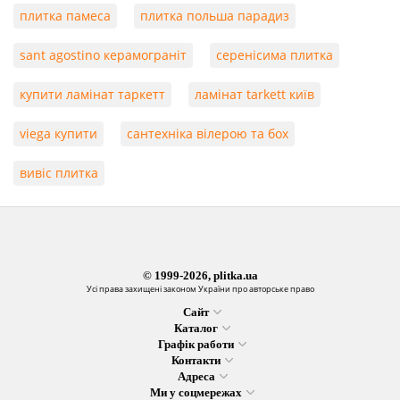
плитка памеса
плитка польша парадиз
sant agostino керамограніт
серенісима плитка
купити ламінат таркетт
ламінат tarkett київ
viega купити
сантехніка вілерою та бох
вивіс плитка
© 1999-2026, plitka.ua
Усі права захищені законом України про авторське право
Сайт
Каталог
Графік работи
Контакти
Адреса
Ми у соцмережах