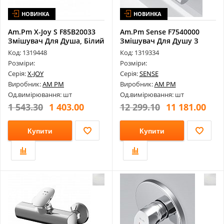
НОВИНКА
НОВИНКА
Am.Pm X-Joy S F85B20033
Am.Pm Sense F7540000
Змішувач Для Душа, Білий
Змішувач Для Душу З
Термостатом
Код: 1319448
Код: 1319334
Розміри:
Розміри:
Серія:
X-JOY
Серія:
SENSE
Виробник:
AM PM
Виробник:
AM PM
Од.вимірювання: шт
Од.вимірювання: шт
1 543.30
1 403.00
12 299.10
11 181.00
Купити
Купити