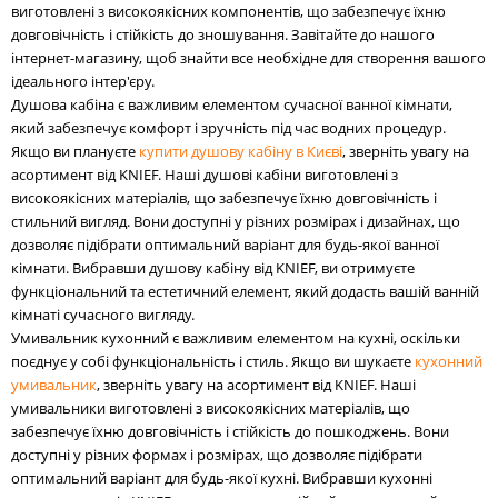
виготовлені з високоякісних компонентів, що забезпечує їхню
довговічність і стійкість до зношування. Завітайте до нашого
інтернет-магазину, щоб знайти все необхідне для створення вашого
ідеального інтер'єру.
Душова кабіна є важливим елементом сучасної ванної кімнати,
який забезпечує комфорт і зручність під час водних процедур.
Якщо ви плануєте
купити душову кабіну в Києві
, зверніть увагу на
асортимент від KNIEF. Наші душові кабіни виготовлені з
високоякісних матеріалів, що забезпечує їхню довговічність і
стильний вигляд. Вони доступні у різних розмірах і дизайнах, що
дозволяє підібрати оптимальний варіант для будь-якої ванної
кімнати. Вибравши душову кабіну від KNIEF, ви отримуєте
функціональний та естетичний елемент, який додасть вашій ванній
кімнаті сучасного вигляду.
Умивальник кухонний є важливим елементом на кухні, оскільки
поєднує у собі функціональність і стиль. Якщо ви шукаєте
кухонний
умивальник
, зверніть увагу на асортимент від KNIEF. Наші
умивальники виготовлені з високоякісних матеріалів, що
забезпечує їхню довговічність і стійкість до пошкоджень. Вони
доступні у різних формах і розмірах, що дозволяє підібрати
оптимальний варіант для будь-якої кухні. Вибравши кухонні