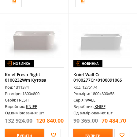
НОВИНКА
НОВИНКА
Knief Fresh Right
Knief Wall Cr
0100232Wm Кутова
0100277Cr+010009106S
Акрилова Ванна 18...
Акрилова Ванна 18...
Код: 1311374
Код: 1275174
Розміри: 1800х800
Розміри: 1800х800х58
Серія:
FRESH
Серія:
WALL
Виробник:
KNIEF
Виробник:
KNIEF
Од.вимірювання: шт
Од.вимірювання: шт
132 924.00
120 840.00
90 365.00
70 484.70
Купити
Купити