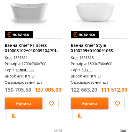
НОВИНКА
НОВИНКА
Ванна Knief Princess
Ванна Knief Style
010008102+010009104PRIN1
0100299+010009106S
1700х7...
1500х790х600 Gl...
Код: 1351811
Код: 1351818
Розміри: 1700х700х700
Розміри: 1500х790х600
Серія:
PRINCESS
Серія:
STYLE
Виробник:
KNIEF
Виробник:
KNIEF
Од.вимірювання: шт
Од.вимірювання: шт
150 705.50
137 005.00
122 663.20
111 512.00
Купити
Купити