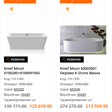
НОВИНКА
НОВИНКА
Knief Mood
Knief Moon 60003001
0100285+010009106S
Окрема K-Stone Ванна
Акрилова Ванна 1800Х80...
1900Х900 Wh...
Код: 1311343
Код: 1311335
Розміри: 1800х800
Розміри: 1900х900
Серія:
MOOD
Серія:
MOON
Виробник:
KNIEF
Виробник:
KNIEF
Од.вимірювання: шт
Од.вимірювання: шт
138 171.00
125 610.00
274 275.00
213 934.50