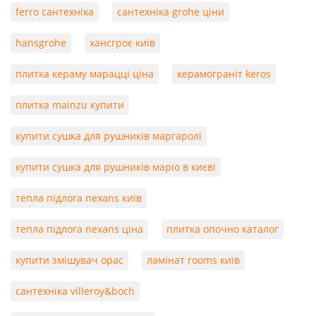
ferro сантехніка
сантехніка grohe ціни
hansgrohe
хансгроє київ
плитка кераму марацці ціна
керамограніт keros
плитка mainzu купити
купити сушка для рушників маргаролі
купити сушка для рушників маріо в києві
тепла підлога nexans київ
тепла підлога nexans ціна
плитка опочно каталог
купити змішувач орас
ламінат rooms київ
сантехніка villeroy&boch