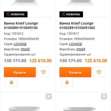
НОВИНКА
НОВИНКА
Ванна Knief Lounge
Ванна Knief Lounge
0100089+010009106
0100289+010009106S
1850х950х635 Gl...
1850х950х635 G...
Код: 1351812
Код: 1351817
Розміри: 1850х950х635
Розміри: 1850х950х635
Серія:
LOUNGE
Серія:
LOUNGE
Виробник:
KNIEF
Виробник:
KNIEF
Од.вимірювання: шт
Од.вимірювання: шт
138 171.00
125 610.00
138 171.00
125 610.00
Купити
Купити