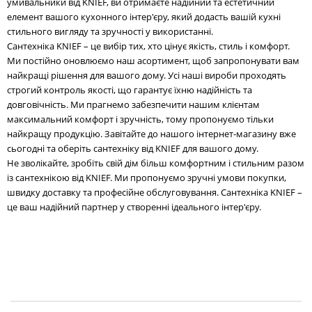
умивальники від KNIEF, ви отримаєте надійний та естетичний
елемент вашого кухонного інтер'єру, який додасть вашій кухні
стильного вигляду та зручності у використанні.
Сантехніка KNIEF – це вибір тих, хто цінує якість, стиль і комфорт.
Ми постійно оновлюємо наш асортимент, щоб запропонувати вам
найкращі рішення для вашого дому. Усі наші вироби проходять
строгий контроль якості, що гарантує їхню надійність та
довговічність. Ми прагнемо забезпечити нашим клієнтам
максимальний комфорт і зручність, тому пропонуємо тільки
найкращу продукцію. Завітайте до нашого інтернет-магазину вже
сьогодні та оберіть сантехніку від KNIEF для вашого дому.
Не зволікайте, зробіть свій дім більш комфортним і стильним разом
із сантехнікою від KNIEF. Ми пропонуємо зручні умови покупки,
швидку доставку та професійне обслуговування. Сантехніка KNIEF –
це ваш надійний партнер у створенні ідеального інтер'єру.