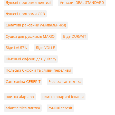
Душові програми вентилі
Унітази IDEAL STANDARD
Душові програми GRB
Салатові раковини (умивальники)
Сушки для рушників MARIO
Біде DURAVIT
Біде LAUFEN
Біде VOLLE
Німецькі сифони для унітазу
Польські Сифони та сливи-переливи
Сантехніка GEBERIT
Чеська сантехніка
плитка alaplana
плитка апаричі іспанія
atlantic tiles плитка
суміші ceresit