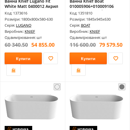
Ванна Knief Lugano Fit
Ванна Knief Boat
White Matt 0400012 Акрил
010005906+010009106
З Ні...
1845х945х630 Gl...
Код: 1373616
Код: 1351810
Розміри: 1800х800х580-630
Розміри: 1845х945х630
Серія:
LUGANO
Серія:
BOAT
Виробник:
KNIEF
Виробник:
KNIEF
Од.вимірювання: шт
Од.вимірювання: шт
60 340.50
54 855.00
116 600.00
79 579.50
Купити
Купити
НОВИНКА
НОВИНКА