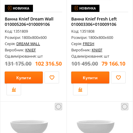
НОВИНКА
НОВИНКА
Ванна Knief Dream Wall
Ванна Knief Fresh Left
010005206+010009106
010003306+010009106
1800х800х...
1800х800х...
Код: 1351809
Код: 1351808
Розміри: 1800х800х600
Розміри: 1800х800х600
Серія:
DREAM WALL
Серія:
FRESH
Виробник:
KNIEF
Виробник:
KNIEF
Од.вимірювання: шт
Од.вимірювання: шт
131 175.00
102 316.50
101 495.00
79 166.10
Купити
Купити