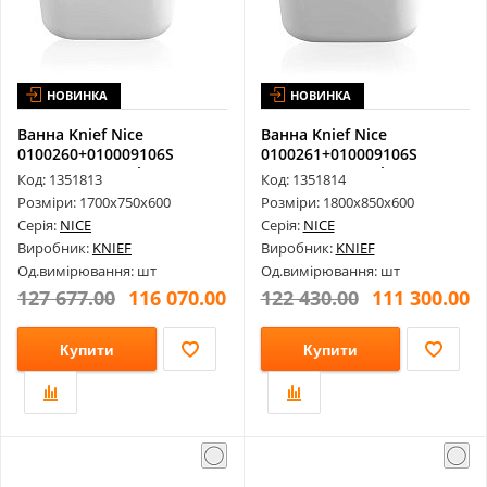
НОВИНКА
НОВИНКА
Ванна Knief Nice
Ванна Knief Nice
0100260+010009106S
0100261+010009106S
1700х750х600 Glo...
1800х850х600 Glo...
Код: 1351813
Код: 1351814
Розміри: 1700х750х600
Розміри: 1800х850х600
Серія:
NICE
Серія:
NICE
Виробник:
KNIEF
Виробник:
KNIEF
Од.вимірювання: шт
Од.вимірювання: шт
127 677.00
116 070.00
122 430.00
111 300.00
Купити
Купити