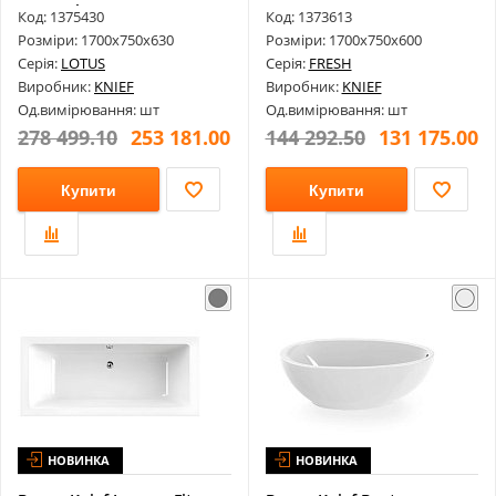
Stone Slot...
0100238+0100...
Код: 1375430
Код: 1373613
Розміри: 1700х750х630
Розміри: 1700х750х600
Серія:
LOTUS
Серія:
FRESH
Виробник:
KNIEF
Виробник:
KNIEF
Од.вимірювання: шт
Од.вимірювання: шт
278 499.10
253 181.00
144 292.50
131 175.00
Купити
Купити
НОВИНКА
НОВИНКА