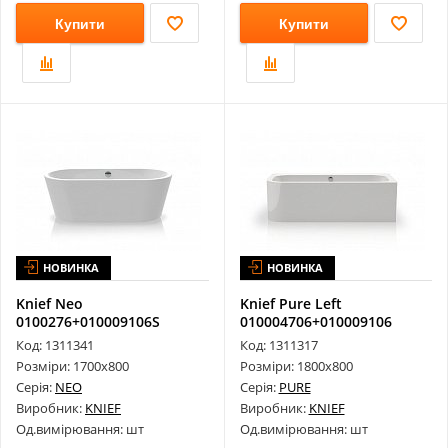
Купити
Купити
НОВИНКА
НОВИНКА
Knief Neo
Knief Pure Left
0100276+010009106S
010004706+010009106
Окрема Акрилова Ванна
Акрилова Ванна 1...
Код: 1311341
Код: 1311317
1...
Розміри: 1700х800
Розміри: 1800х800
Серія:
NEO
Серія:
PURE
Виробник:
KNIEF
Виробник:
KNIEF
Од.вимірювання: шт
Од.вимірювання: шт