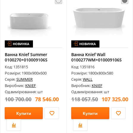
НОВИНКА
НОВИНКА
Ванна Knief Summer
Ванна Knief Wall
0100270+010009106S
0100277WM+010009106S
1900х900х600 G...
1800х800х580 M...
Код: 1351815
Код: 1351816
Розміри: 1900х900х600
Розміри: 1800х800х580
Серія:
SUMMER
Серія:
WALL
Виробник:
KNIEF
Виробник:
KNIEF
Од.вимірювання: шт
Од.вимірювання: шт
100 700.00
78 546.00
118 057.50
107 325.00
Купити
Купити