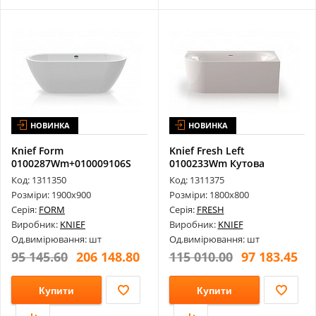
НОВИНКА
НОВИНКА
Knief Form
Knief Fresh Left
0100287Wm+010009106S
0100233Wm Кутова
Окрема Акрилова Ванн...
Акрилова Ванна 180...
Код: 1311350
Код: 1311375
Розміри: 1900х900
Розміри: 1800х800
Серія:
FORM
Серія:
FRESH
Виробник:
KNIEF
Виробник:
KNIEF
Од.вимірювання: шт
Од.вимірювання: шт
95 145.60
206 148.80
115 010.00
97 183.45
Купити
Купити