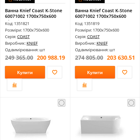
Ванна Knief Coast K-Stone
Ванна Knief Coast K-Stone
60071002 1700х750х600
60071002 1700х750х600
Glos...
Matt...
Код: 1351821
Код: 1351819
Розміри: 1700х750х600
Розміри: 1700х750х600
Серія:
COAST
Серія:
COAST
Виробник:
KNIEF
Виробник:
KNIEF
Од.вимірювання: шт
Од.вимірювання: шт
249 365.00
200 988.19
274 805.00
203 630.51
Купити
Купити