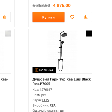
5 363.60
4 876.00
Купити
НОВИНКА
 Rea-
Душовий Гарнітур Rea Luis Black
Rea-P7005
Код: 1276617
Розміри:
Серія:
LUIS
Виробник:
REA
Од.вимірювання: шт