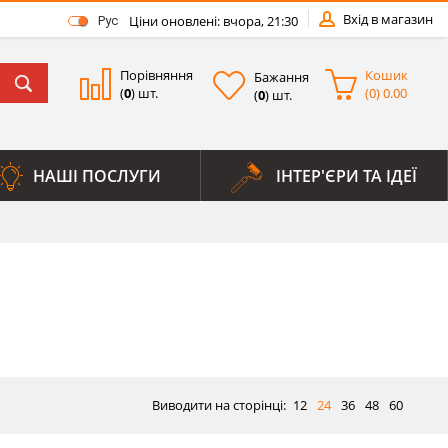
Вхід в магазин
Ціни оновлені: вчора, 21:30
Рус
Порівняння
Кошик
Бажання
(
0
) шт.
(
0
)
0.00
(
0
) шт.
НАШІ ПОСЛУГИ
ІНТЕР'ЄРИ ТА ІДЕЇ
Виводити на сторінці:
12
24
36
48
60