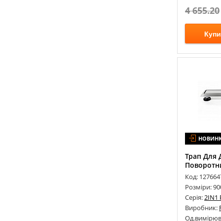
KUGU
(
120
)
4 655.20
LARIS
(
135
)
LAUFEN
(
150
)
Купи
LAVEO
(
389
)
LAVITA
(
62
)
LIBERTA
(
1
)
MARGAROLI
(
11
)
MARIO
(
90
)
MARMORIN
(
290
)
MCH
(
60
)
НОВИН
MINOLA
(
95
)
MIRAGGIO
(
548
)
Трап Для 
Поворотн
NETT
(
148
)
Код: 127664
NEWARC
(
24
)
Розміри: 90
OLI
(
38
)
Серія:
2IN1
PAA
(
42
)
Виробник:
Од.вимірюв