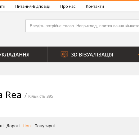
тії
Питання-Відповіді
Про нас
Контакти
УКЛАДАННЯ
3D ВІЗУАЛІЗАЦІЯ
а Rea
Кількість 395
ші
Дорогі
Нові
Популярні