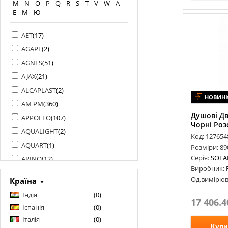
M
N
O
P
Q
R
S
T
V
W
А
Е
М
Ю
AET
(
17
)
AGAPE
(
2
)
AGNES
(
51
)
AJAX
(
21
)
ALCAPLAST
(
2
)
НОВИН
AM PM
(
360
)
Душові Дв
APPOLLO
(
107
)
Чорні Розс
AQUALIGHT
(
2
)
Код: 127654
AQUART
(
1
)
Розміри: 8
Серія:
SOLA
ARINO
(
12
)
Виробник:
ARMAFORM
(
1
)
Од.вимірюв
Країна
ARMATURA
(
142
)
Індія
(
0
)
ART DESIGN
(
1
)
17 406.4
Іспанія
(
0
)
ARTCERAM
(
94
)
Італія
(
0
)
Купи
ARTEL PLAST
(
117
)