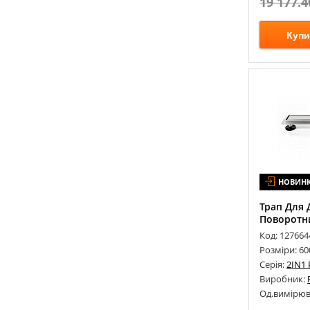
19 177.4
INSANA
(
19
)
INSTAL PROJEKT
(
115
)
Купи
ISTONE
(
15
)
J-MIRROR
(
146
)
JACOB DELAFON
(
172
)
JACUZZI
(
2
)
JAQUAR
(
2
)
JIKA
(
149
)
JURADO
(
8
)
KALDEWEI
(
16
)
НОВИН
KERASAN
(
70
)
Трап Для 
KLUDI
(
256
)
Поворотн
KNIEF
(
71
)
Код: 127664
KOLLER POOL
(
43
)
Розміри: 60
Серія:
2IN1
KOLO
(
111
)
Виробник:
KOLPA-SAN
(
46
)
Од.вимірюв
KRAUS
(
82
)