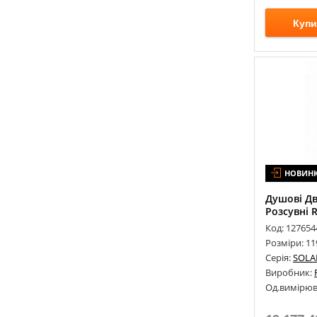
GESSI
(
2
)
Купи
GLOBO
(
88
)
GRB
(
131
)
GROHE
(
1165
)
GRUPPO TREESSE
(
35
)
GURALVIT
(
2
)
GUSTAVSBERG
(
10
)
HANSA
(
38
)
HANSGROHE
(
532
)
НОВИН
HATRIA
(
81
)
Душові Дв
HIDRA
(
27
)
Розсувні 
HUPPE
(
21
)
Код: 127654
Розміри: 1
IDEVIT
(
5
)
Серія:
SOLA
IMPRESE
(
233
)
Виробник:
IMSO CERAMICA
(
3
)
Од.вимірюв
INOX STYLE
(
85
)