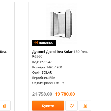
НОВИНКА
 Rea-
Душові Двері Rea Solar 150 Rea-
K6360
Код: 1276547
Розміри: 1490х1950
Серія:
SOLAR
Виробник:
REA
Од.вимірювання: шт
21 758.00
19 780.00
Купити