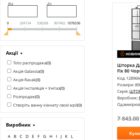
Від
До
0
269134
538268
807402
1076536
Акції
НОВИН
Toto распродажа
(
0
)
Шторка Дл
Fix 80 Чор
Акція Galassia
(
0
)
Код: 128966
Акція Ravak
(
0
)
Розміри: 8
Акція Інсталяція + Унітаз
(
0
)
Серія:
ШТОР
Розпродаж
(
0
)
Виробник:
Од.вимірюв
Створіть ванну кімнату своєї мрії
(
0
)
7 843.00
Виробник
Купи
A
B
C
D
E
F
G
H
I
J
K
L