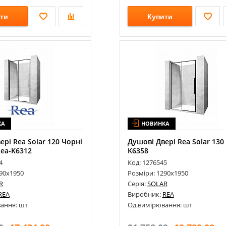
ти
Купити
КА
НОВИНКА
ері Rea Solar 120 Чорні
Душові Двері Rea Solar 130
Rea-K6312
K6358
4
Код: 1276545
190х1950
Розміри: 1290х1950
R
Серія:
SOLAR
REA
Виробник:
REA
ання: шт
Од.вимірювання: шт