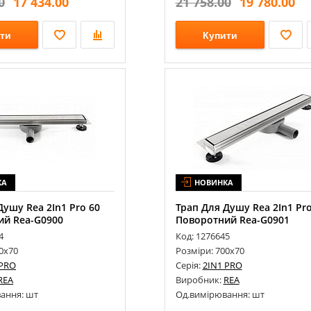
0
17 434.00
21 758.00
19 780.00
ти
Купити
КА
НОВИНКА
Душу Rea 2In1 Pro 60
Трап Для Душу Rea 2In1 Pro
ий Rea-G0900
Поворотний Rea-G0901
4
Код: 1276645
0х70
Розміри: 700х70
 PRO
Серія:
2IN1 PRO
REA
Виробник:
REA
ання: шт
Од.вимірювання: шт