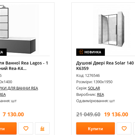
КА
НОВИНКА
я Ванної Rea Lagos - 1
Душові Двері Rea Solar 140
ний Rea-K4...
K6359
6
Код: 1276546
00х1400
Розміри: 1390х1950
КИ ДЛЯ ВАННИ REA
Серія:
SOLAR
REA
Виробник:
REA
ання: шт
Од.вимірювання: шт
7 130.00
21 049.60
19 136.00
ти
Купити