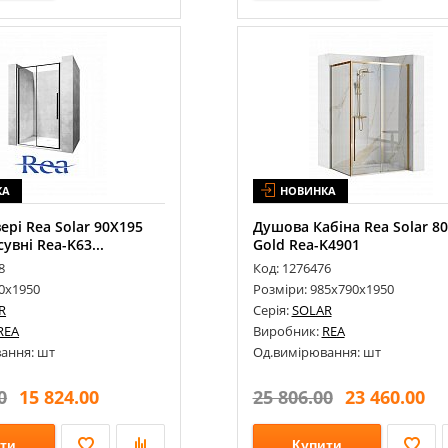
КА
НОВИНКА
ері Rea Solar 90X195
Душова Кабіна Rea Solar 8
увні Rea-K63...
Gold Rea-K4901
8
Код: 1276476
90х1950
Розміри: 985х790х1950
R
Серія:
SOLAR
REA
Виробник:
REA
ання: шт
Од.вимірювання: шт
0
15 824.00
25 806.00
23 460.00
ти
Купити