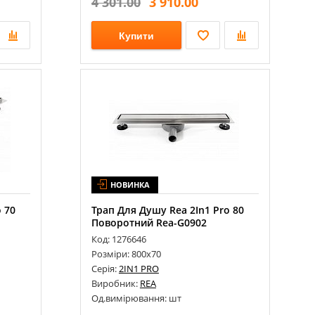
4 301.00
3 910.00
Купити
НОВИНКА
 70
Трап Для Душу Rea 2In1 Pro 80
Поворотний Rea-G0902
Код: 1276646
Розміри: 800х70
Серія:
2IN1 PRO
Виробник:
REA
Од.вимірювання: шт