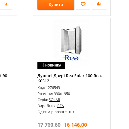
Купити
НОВИНКА
d 90
Душові Двері Rea Solar 100 Rea-
K6512
Код: 1276543
Розміри: 990х1950
Серія:
SOLAR
Виробник:
REA
Од.вимірювання: шт
17 760.60
16 146.00