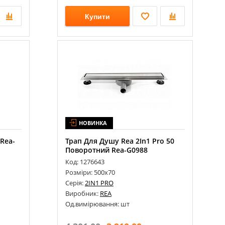
Купити
НОВИНКА
 Rea-
Трап Для Душу Rea 2In1 Pro 50
Поворотний Rea-G0988
Код: 1276643
Розміри: 500х70
Серія:
2IN1 PRO
Виробник:
REA
Од.вимірювання: шт