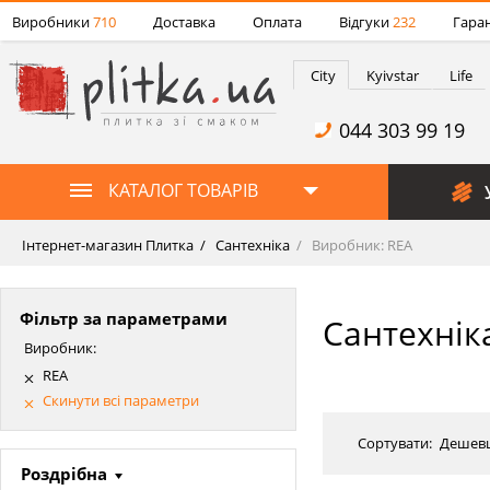
Виробники
710
Доставка
Оплата
Відгуки
232
Гаран
City
Kyivstar
Life
044 303 99 19
КАТАЛОГ ТОВАРІВ
Інтернет-магазин Плитка
Сантехніка
Виробник: REA
Фільтр за параметрами
Сантехнік
Виробник:
REA
Скинути всі параметри
Сортувати:
Дешев
Роздрібна