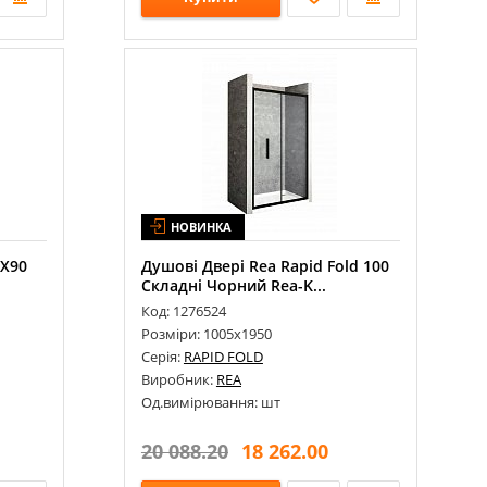
НОВИНКА
0X90
Душові Двері Rea Rapid Fold 100
Складні Чорний Rea-K...
Код: 1276524
Розміри: 1005х1950
Серія:
RAPID FOLD
Виробник:
REA
Од.вимірювання: шт
20 088.20
18 262.00