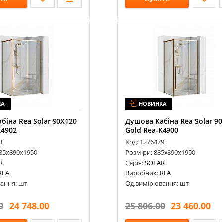
КА
НОВИНКА
біна Rea Solar 90X120
Душова Кабіна Rea Solar 9
K4902
Gold Rea-K4900
8
Код: 1276479
185х890х1950
Розміри: 885х890х1950
R
Серія:
SOLAR
REA
Виробник:
REA
ання: шт
Од.вимірювання: шт
0
24 748.00
25 806.00
23 460.00