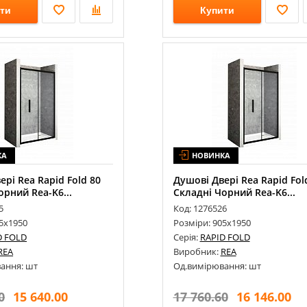
ти
Купити
КА
НОВИНКА
ері Rea Rapid Fold 80
Душові Двері Rea Rapid Fol
орний Rea-K6...
Складні Чорний Rea-K6...
5
Код: 1276526
05х1950
Розміри: 905х1950
D FOLD
Серія:
RAPID FOLD
REA
Виробник:
REA
ання: шт
Од.вимірювання: шт
0
15 640.00
17 760.60
16 146.00