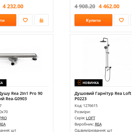
4 232.00
4 908.20
4 462.00
ти
Купити
КА
НОВИНКА
Душу Rea 2In1 Pro 90
Душовий Гарнітур Rea Loft
ий Rea-G0903
P0223
7
Код: 1276615
0х70
Розміри:
 PRO
Серія:
LOFT
REA
Виробник:
REA
ання: шт
Од.вимірювання: шт