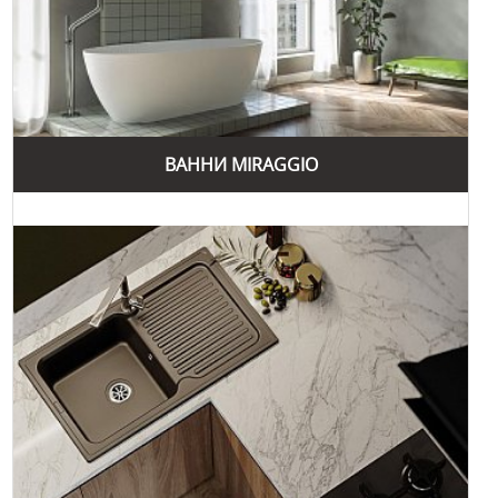
Вибираючи продукцію Miraggio, ви отримуєте не тільки
стильний та функціональний виріб, але й гарантію
надійності та довговічності.
Бренд Miraggio відомий своїми унікальними колекціями
сантехніки, які поєднують стиль, функціональність та
високу якість. Однією з найпопулярніших колекцій є
колекція "Elegance", яка включає умивальники, ванни та
ВАННИ MIRAGGIO
душові піддони. Ця колекція відзначається елегантним
дизайном та високою міцністю завдяки використанню
литого мармуру.
Колекція "Classic" включає кухонні мийки, які виготовлені
з кварцевого піску. Вони стійкі до подряпин та високих
температур, а також мають антибактеріальні властивості.
Ці мийки ідеально підходять для будь-якої кухні та
забезпечують довговічність і практичність.
Колекція "Luxury" представлена меблями для ванних
кімнат, які включають тумби, дзеркала та шафи. Всі
вироби виготовлені з вологостійких матеріалів, що
забезпечує їх довговічність та збереження естетичного
вигляду протягом багатьох років. Дизайн меблів поєднує в
собі сучасні тенденції та класичну елегантність.