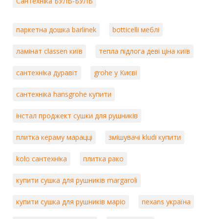
Сантехніка БУЛЬ-БУЛЬ
паркетна дошка barlinek
botticelli меблі
ламінат classen київ
тепла підлога деві ціна київ
сантехніка дуравіт
grohe у Києві
сантехніка hansgrohe купити
інстал проджект сушки для рушників
плитка кераму марацці
змішувачі kludi купити
kolo сантехніка
плитка рако
купити сушка для рушників margaroli
купити сушка для рушників маріо
nexans україна