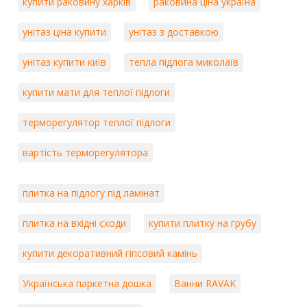
купити раковину харків
раковина ціна україна
унітаз ціна купити
унітаз з доставкою
унітаз купити київ
тепла підлога миколаїв
купити мати для теплої підлоги
терморегулятор теплої підлоги
вартість терморегулятора
плитка на підлогу під ламінат
плитка на вхідні сходи
купити плитку на грубу
купити декоративний гіпсовий камінь
Українська паркетна дошка
Ванни RAVAK