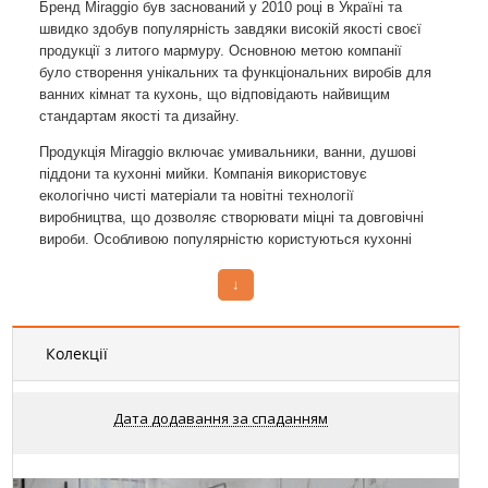
Бренд Miraggio був заснований у 2010 році в Україні та
швидко здобув популярність завдяки високій якості своєї
продукції з литого мармуру. Основною метою компанії
було створення унікальних та функціональних виробів для
ванних кімнат та кухонь, що відповідають найвищим
стандартам якості та дизайну.
Продукція Miraggio включає умивальники, ванни, душові
піддони та кухонні мийки. Компанія використовує
екологічно чисті матеріали та новітні технології
виробництва, що дозволяє створювати міцні та довговічні
вироби. Особливою популярністю користуються кухонні
інтернет магазині кухонних
мийки, які ви можете знайти в
мийок
Miraggio.
↓
Однією з головних переваг продукції Miraggio є
можливість виготовлення виробів за індивідуальними
Колекції
замовленнями. Це дозволяє клієнтам отримати унікальні
вироби, які ідеально підходять до їх інтер'єру та
купити
відповідають усім вимогам. Якщо ви шукаєте, де
Дата додавання за спаданням
меблі для ванної кімнати в інтернет магазині
, продукція
Miraggio стане чудовим вибором.
Сантехніка Miraggio широко відома не тільки в Україні, але