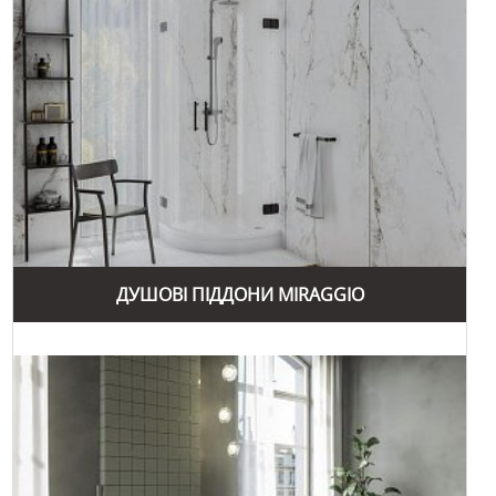
й за її межами. Компанія експортує свої вироби до понад
20 країн світу, забезпечуючи високий рівень
обслуговування та підтримки клієнтів. Якщо вам потрібна
сантехніка в Дніпропетровську
, зверніть увагу на
широкий асортимент продукції Miraggio.
Компанія Miraggio постійно працює над вдосконаленням
своєї продукції та впровадженням нових технологій. Вони
пропонують широкий вибір умивальників, ванн, душових
піддонів та кухонних мийок, які відрізняються високою
якістю, стильним дизайном та функціональністю. Завдяки
цьому Miraggio залишається лідером на ринку сантехніки
в Україні.
ДУШОВІ ПІДДОНИ MIRAGGIO
Miraggio активно підтримує своїх клієнтів, надаючи
гарантію на всі свої вироби та забезпечуючи їх швидку
доставку та встановлення. Компанія також пропонує
послуги з ремонту та реставрації, що дозволяє зберегти
продукцію в ідеальному стані протягом багатьох років.
Завдяки високій якості, інноваційним технологіям та
індивідуальному підходу до кожного клієнта, бренд
Miraggio заслужив довіру та визнання на ринку сантехніки.