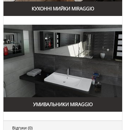
КУХОННІ МИЙКИ MIRAGGIO
Колекція "Modern" включає сучасні умивальники та
змішувачі. Вони відзначаються мінімалістичним дизайном
та високою функціональністю. Використання
високоякісних матеріалів забезпечує міцність та
довговічність продукції. Ці вироби ідеально доповнять
будь-який сучасний інтер'єр ванної кімнати.
Окрім цих колекцій, Miraggio також пропонує ексклюзивні
вироби, виготовлені за індивідуальними замовленнями.
Це дозволяє клієнтам отримати унікальні вироби, які
відповідають їхнім вимогам та бажанням. Компанія
активно впроваджує нові технології та матеріали у
виробництво, що дозволяє створювати продукцію
найвищої якості.
Ось основні колекції Miraggio:
"Elegance" - елегантні умивальники, ванни та душові
УМИВАЛЬНИКИ MIRAGGIO
піддони з литого мармуру.
"Classic" - кухонні мийки з кварцевого піску, стійкі до
подряпин та високих температур.
Відгуки (
0
)
"Luxury" - меблі для ванних кімнат з вологостійких