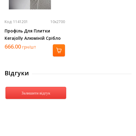
Код: 1141201
10х2700
Профіль Для Плитки
Kerajolly Алюміній Срібло
2700Х10 Tr 100 As
666.00
грн/шт
Відгуки
Залишити відгук