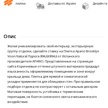
плитки
Доставка по Україні
Дизайн та 
Опис
Желая уникализировать свой интерьер, экстерьерную
группу отделки, сделайте ставку на Плитка Aparici Brooklyn
Vison Natural Підлога 894,6Х894,6 от Испанского
производителя APARICI. Представленные на страницах
сайта Коричневые оттенки штучного материала придадут
изысканность оформляемому помещению и зоне вокруг
крыльца дома. Плитка для прямой и схематической
укладки применяется для облицовки стен. При правильном
подборе отделка не контрастирует с остальным декором.
Матовая поверхность устойчива к термическим
перепадам, не боится солнечного света и механического
воздействия.