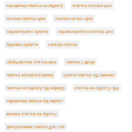
керамічна плитка на підлогу
плитка полова ціна
полова плитка ціни
плитка на пол ціна
керамограніт купити
керамогранітна плитка ціна
бруківка купити
клінкер плитка
обліцовочна плитка ціна
плитка у дворі
плитка мозаїка в ванну
купити плитку під ламінат
плитка на підлогу під мармур
плитка на підлогу сіра
керамічна плитка під паркет
велика плитка на підлогу
декоративна плитка для стін