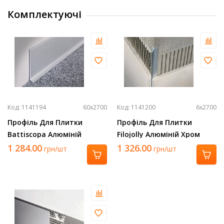
Комплектуючі
Код: 1141194
60х2700
Код: 1141200
6х2700
Профіль Для Плитки
Профіль Для Плитки
Battiscopa Алюміній
Filojolly Алюміній Хром
Срібло 2700Х60 Ba 600 Asn
2700Х6 Rjf 60 Asb
1 284.00
1 326.00
грн/шт
грн/шт