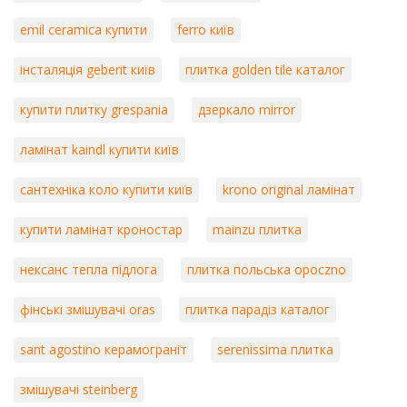
emil ceramica купити
ferro київ
інсталяція geberit київ
плитка golden tile каталог
купити плитку grespania
дзеркало mirror
ламінат kaindl купити київ
сантехніка коло купити київ
krono original ламінат
купити ламінат кроностар
mainzu плитка
нексанс тепла підлога
плитка польська opoczno
фінські змішувачі oras
плитка парадіз каталог
sant agostino керамограніт
serenissima плитка
змішувачі steinberg