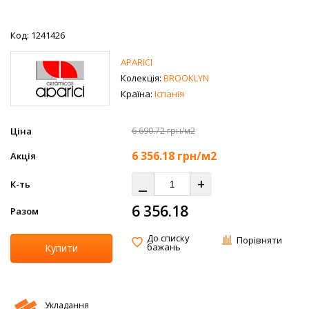
Код: 1241426
APARICI
Колекція:
BROOKLYN
Країна:
Іспанія
Ціна
6 690.72 грн/м2
6 356.18
грн/м2
Акція
⎯
+
К-ть
6 356.18
Разом
До списку
Порівняти
бажань
Купити
Укладання