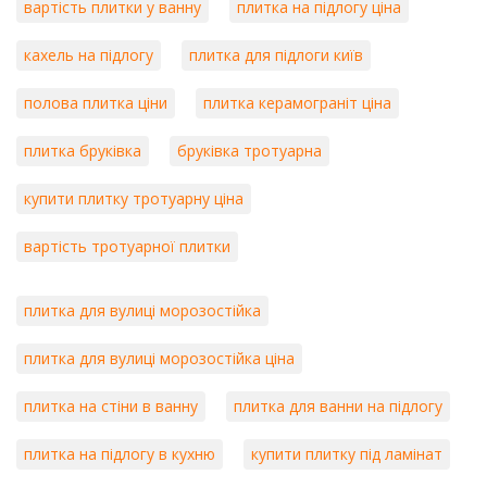
вартість плитки у ванну
плитка на підлогу ціна
кахель на підлогу
плитка для підлоги київ
полова плитка ціни
плитка керамограніт ціна
плитка бруківка
бруківка тротуарна
купити плитку тротуарну ціна
вартість тротуарної плитки
плитка для вулиці морозостійка
плитка для вулиці морозостійка ціна
плитка на стіни в ванну
плитка для ванни на підлогу
плитка на підлогу в кухню
купити плитку під ламінат