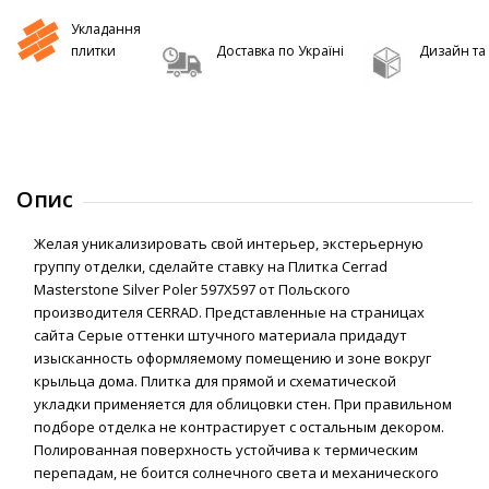
Укладання
плитки
Доставка по Україні
Дизайн та 
Опис
Желая уникализировать свой интерьер, экстерьерную
группу отделки, сделайте ставку на Плитка Cerrad
Masterstone Silver Poler 597Х597 от Польского
производителя CERRAD. Представленные на страницах
сайта Серые оттенки штучного материала придадут
изысканность оформляемому помещению и зоне вокруг
крыльца дома. Плитка для прямой и схематической
укладки применяется для облицовки стен. При правильном
подборе отделка не контрастирует с остальным декором.
Полированная поверхность устойчива к термическим
перепадам, не боится солнечного света и механического