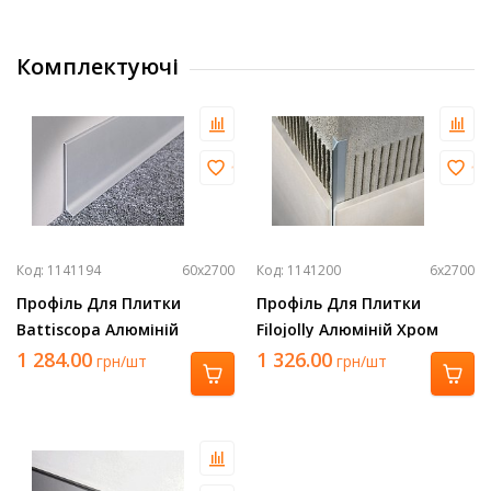
Комплектуючі
Код: 1141194
60х2700
Код: 1141200
6х2700
Профіль Для Плитки
Профіль Для Плитки
Battiscopa Алюміній
Filojolly Алюміній Хром
Срібло 2700Х60 Ba 600 Asn
2700Х6 Rjf 60 Asb
1 284.00
1 326.00
грн/шт
грн/шт