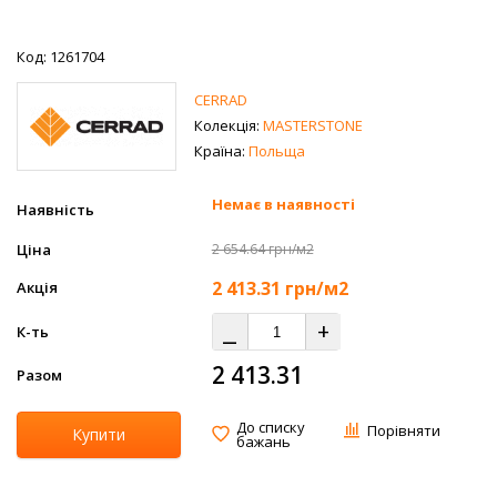
Код: 1261704
CERRAD
Колекція:
MASTERSTONE
Країна:
Польща
Немає в наявності
Наявність
Ціна
2 654.64 грн/м2
2 413.31
грн/м2
Акція
⎯
+
К-ть
2 413.31
Разом
До списку
Порівняти
Купити
бажань