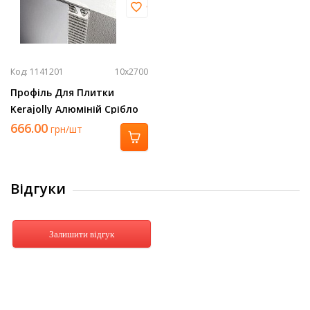
Код: 1141201
10х2700
Профіль Для Плитки
Kerajolly Алюміній Срібло
2700Х10 Tr 100 As
666.00
грн/шт
Відгуки
Залишити відгук