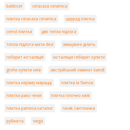
baldocer
ceracasa ceramica
плитка ceracasa ceramica
церрад плитка
cerrol плитка
діві тепла підлога
тепла підлога мати devi
змішувачі ділить
геберит інсталяція
інсталяція геберит купити
grohe купити київ
австрійський ламінат kaindl
плитка кераму марацці
плитка la faenza
плитка рако чехія
плитка опочно київ
плитка pamesa каталог
ravak сантехніка
рубінета
viega