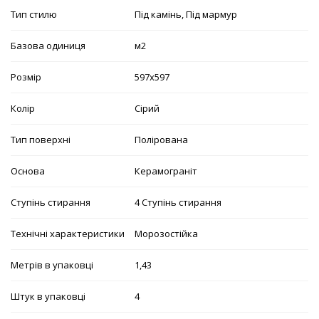
Тип стилю
Під камінь, Під мармур
Базова одиниця
м2
Розмір
597х597
Колір
Сірий
Тип поверхні
Полірована
Основа
Керамограніт
Ступінь стирання
4 Ступінь стирання
Технічні характеристики
Морозостійка
Метрів в упаковці
1,43
Штук в упаковці
4