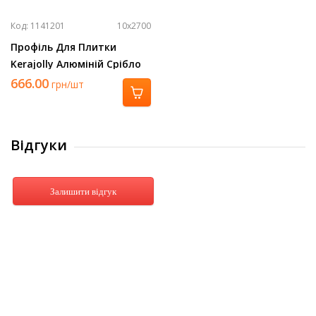
Код: 1141201
10х2700
Профіль Для Плитки
Kerajolly Алюміній Срібло
2700Х10 Tr 100 As
666.00
грн/шт
Відгуки
Залишити відгук