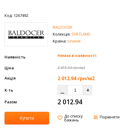
Код: 1267492
BALDOCER
Колекція:
SHETLAND
Країна:
Іспанія
Немає в наявності
Наявність
Ціна
2 415.53 грн/м2
2 012.94
грн/м2
Акція
⎯
+
К-ть
2 012.94
Разом
До списку
Порівняти
Купити
бажань