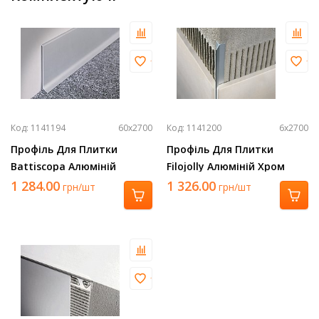
Код: 1141194
60х2700
Код: 1141200
6х2700
Профіль Для Плитки
Профіль Для Плитки
Battiscopa Алюміній
Filojolly Алюміній Хром
Срібло 2700Х60 Ba 600 Asn
2700Х6 Rjf 60 Asb
1 284.00
1 326.00
грн/шт
грн/шт