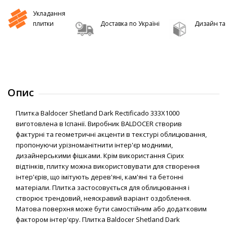
Укладання
плитки
Доставка по Україні
Дизайн та 
Опис
Плитка Baldocer Shetland Dark Rectificado 333X1000
виготовлена в Іспанії. Виробник BALDOCER створив
фактурні та геометричні акценти в текстурі облицювання,
пропонуючи урізноманітнити інтер'єр модними,
дизайнерськими фішками. Крім використання Сірих
відтінків, плитку можна використовувати для створення
інтер'єрів, що імітують дерев'яні, кам'яні та бетонні
матеріали. Плитка застосовується для облицювання і
створює трендовий, неяскравий варіант оздоблення.
Матова поверхня може бути самостійним або додатковим
фактором інтер'єру. Плитка Baldocer Shetland Dark