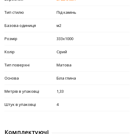
Тип стилю
Під камінь
Базова одиниця
м2
Розмір
333х1000
Колір
Сірий
Тип поверхні
Матова
Основа
Біла глина
Метрів в упаковці
1,33
Штук в упаковці
4
Комплектуючі