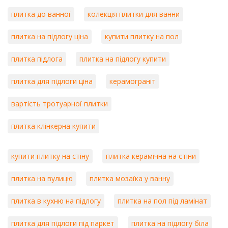
плитка до ванної
колекція плитки для ванни
плитка на підлогу ціна
купити плитку на пол
плитка підлога
плитка на підлогу купити
плитка для підлоги ціна
керамограніт
вартість тротуарної плитки
плитка клінкерна купити
купити плитку на стіну
плитка керамічна на стіни
плитка на вулицю
плитка мозаїка у ванну
плитка в кухню на підлогу
плитка на пол під ламінат
плитка для підлоги під паркет
плитка на підлогу біла