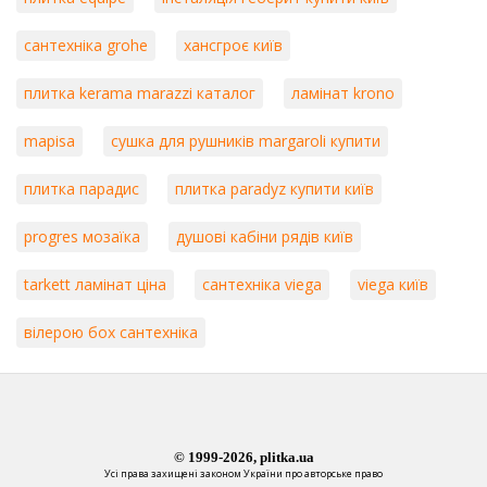
сантехніка grohe
хансгроє київ
плитка kerama marazzi каталог
ламінат krono
mapisa
сушка для рушників margaroli купити
плитка парадис
плитка paradyz купити київ
progres мозаїка
душові кабіни рядів київ
tarkett ламінат ціна
сантехніка viega
viega київ
вілерою бох сантехніка
© 1999-2026, plitka.ua
Усі права захищені законом України про авторське право