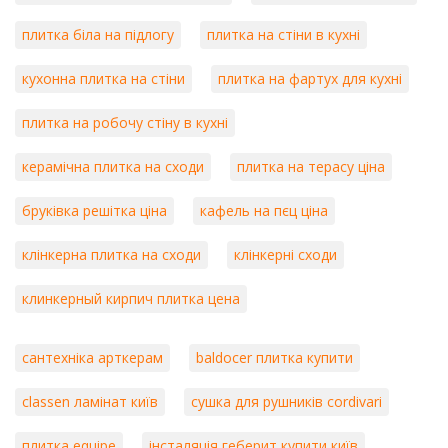
плитка біла на підлогу
плитка на стіни в кухні
кухонна плитка на стіни
плитка на фартух для кухні
плитка на робочу стіну в кухні
керамічна плитка на сходи
плитка на терасу ціна
бруківка решітка ціна
кафель на пєц ціна
клінкерна плитка на сходи
клінкерні сходи
клинкерный кирпич плитка цена
сантехніка арткерам
baldocer плитка купити
classen ламінат київ
сушка для рушників cordivari
плитка equipe
інсталяція геберит купити київ