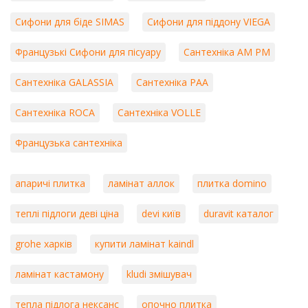
Сифони для біде SIMAS
Сифони для піддону VIEGA
Французькі Сифони для пісуару
Сантехніка AM PM
Сантехніка GALASSIA
Сантехніка PAA
Сантехніка ROCA
Сантехніка VOLLE
Французька сантехніка
апаричі плитка
ламінат аллок
плитка domino
теплі підлоги деві ціна
devi київ
duravit каталог
grohe харків
купити ламінат kaindl
ламінат кастамону
kludi змішувач
тепла підлога нексанс
опочно плитка