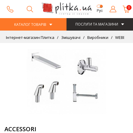
0
Рус
ПОСЛУГИ ТА МАГАЗИНИ
КАТАЛОГ ТОВАРІВ
Інтернет-магазин Плитка
Змішувачі
Виробники
WEBERT
ACCESSORI