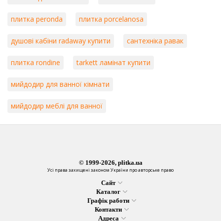
плитка peronda
плитка porcelanosa
душові кабіни radaway купити
сантехніка равак
плитка rondine
tarkett ламінат купити
мийдодир для ванної кімнати
мийдодир меблі для ванної
© 1999-2026, plitka.ua
Усі права захищені законом України про авторське право
Сайт
Каталог
Графік работи
Контакти
Адреса