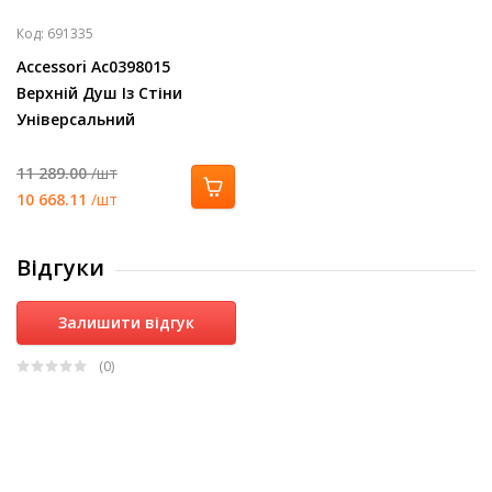
Код:
691335
Accessori Ac0398015
Верхній Душ Із Стіни
Універсальний
11 289.00
/шт
10 668.11
/шт
Відгуки
Залишити відгук
(0
)