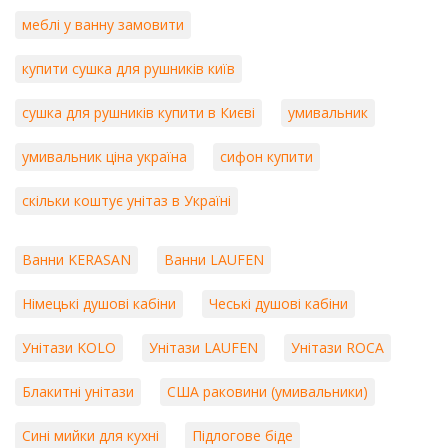
меблі у ванну замовити
купити сушка для рушників київ
сушка для рушників купити в Києві
умивальник
умивальник ціна україна
сифон купити
скільки коштує унітаз в Україні
Ванни KERASAN
Ванни LAUFEN
Німецькі душові кабіни
Чеські душові кабіни
Унітази KOLO
Унітази LAUFEN
Унітази ROCA
Блакитні унітази
США раковини (умивальники)
Сині мийки для кухні
Підлогове біде