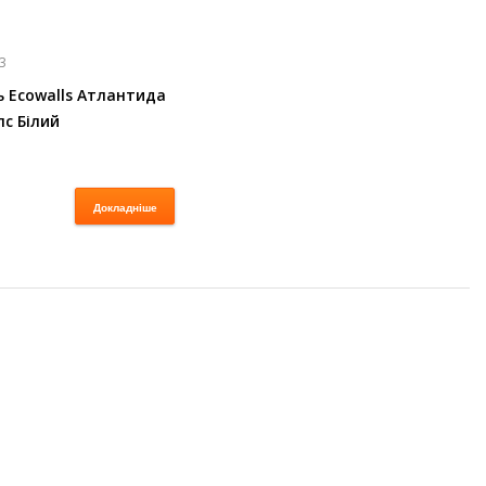
3
ь Ecowalls Атлантида
пс Білий
Докладніше