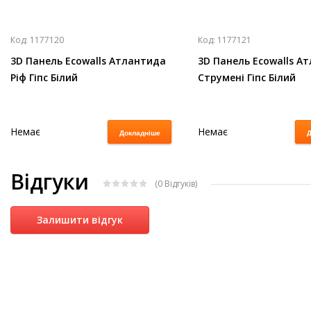
Код:
1177120
Код:
1177121
3D Панель Ecowalls Атлантида
3D Панель Ecowalls А
Ріф Гіпс Білий
Струмені Гіпс Білий
Немає
Немає
Докладніше
Д
Відгуки
(0
Відгуків
)
Залишити відгук