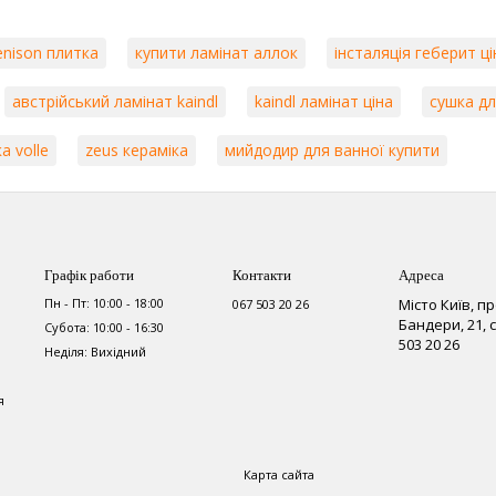
enison плитка
купити ламінат аллок
інсталяція геберит ці
австрійський ламінат kaindl
kaindl ламінат ціна
сушка дл
а volle
zeus кераміка
мийдодир для ванної купити
Графік работи
Контакти
Адреса
Пн - Пт: 10:00 - 18:00
Місто Київ, п
067 503 20 26
Бандери, 21,
Субота: 10:00 - 16:30
503 20 26
Неділя: Вихідний
я
Карта сайта