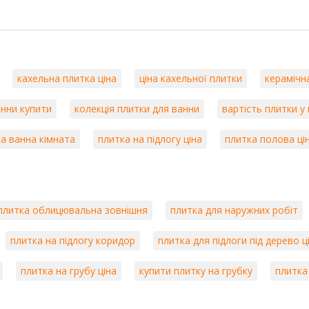
кахельна плитка ціна
ціна кахельної плитки
керамічн
анни купити
колекція плитки для ванни
вартість плитки у
а ванна кімната
плитка на підлогу ціна
плитка полова ці
плитка облицювальна зовнішня
плитка для наружних робіт
плитка на підлогу коридор
плитка для підлоги під дерево ц
плитка на грубу ціна
купити плитку на грубку
плитка 