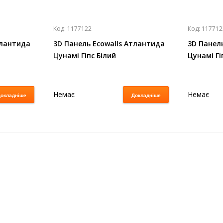
Код:
1177122
Код:
117712
тлантида
3D Панель Ecowalls Атлантида
3D Панел
Цунамі Гіпс Білий
Цунамі Гі
Немає
Немає
окладніше
Докладніше