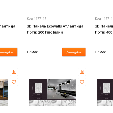
Код:
1177117
Код:
117711
тлантида
3D Панель Ecowalls Атлантида
3D Панел
Потік 200 Гіпс Білий
Потік 400 
Немає
Немає
окладніше
Докладніше