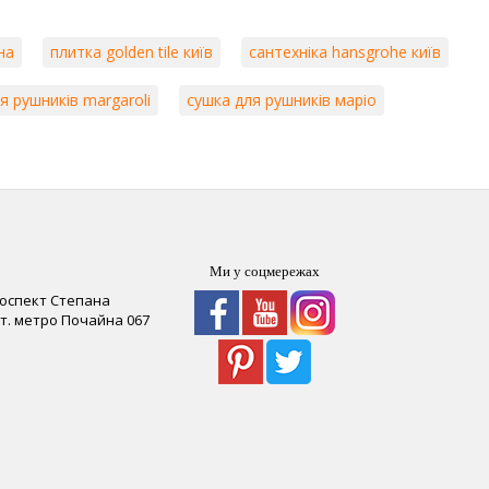
на
плитка golden tile київ
сантехніка hansgrohe київ
я рушників margaroli
сушка для рушників маріо
Ми у соцмережах
роспект Степана
 ст. метро Почайна
067