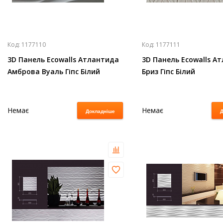
Код:
1177110
Код:
1177111
3D Панель Ecowalls Атлантида
3D Панель Ecowalls А
Амброва Вуаль Гіпс Білий
Бриз Гіпс Білий
Немає
Немає
Докладніше
Д