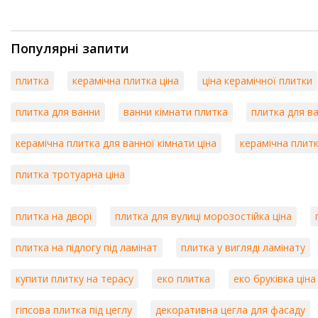
Популярні запити
плитка
керамічна плитка ціна
ціна керамічної плитки
плитка для ванни
ванни кімнати плитка
плитка для в
керамічна плитка для ванної кімнати ціна
керамічна плитк
плитка тротуарна ціна
плитка на дворі
плитка для вулиці морозостійка ціна
плитка на підлогу під ламінат
плитка у вигляді ламінату
купити плитку на терасу
еко плитка
еко бруківка ціна
гіпсова плитка під цеглу
декоративна цегла для фасаду