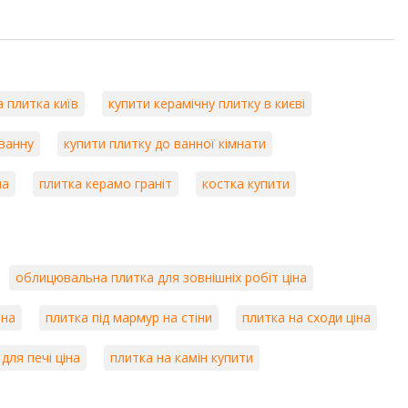
а плитка київ
купити керамічну плитку в києві
 ванну
купити плитку до ванної кімнати
на
плитка керамо граніт
костка купити
облицювальна плитка для зовнішніх робіт ціна
іна
плитка під мармур на стіни
плитка на сходи ціна
для печі ціна
плитка на камін купити