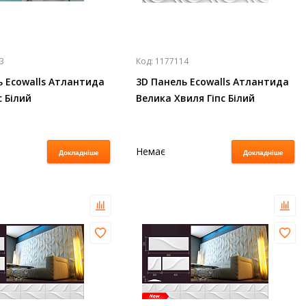
3
Код:
1177114
ь Ecowalls Атлантида
3D Панель Ecowalls Атлантида
с Білий
Велика Хвиля Гіпс Білий
Немає
Докладніше
Докладніше