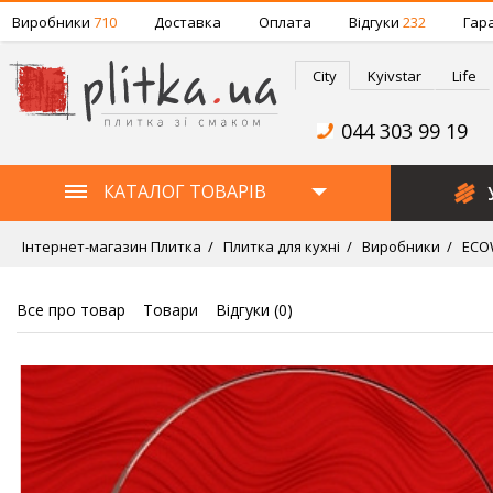
Виробники
710
Доставка
Оплата
Відгуки
232
Гара
City
Kyivstar
Life
044 303 99 19
КАТАЛОГ ТОВАРІВ
Інтернет-магазин Плитка
Плитка для кухні
Виробники
ECO
Все про товар
Товари
Відгуки (
0
)