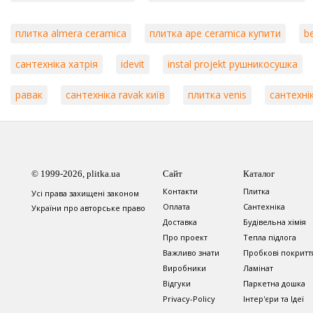
плитка almera ceramica
плитка ape ceramica купити
b
сантехніка хатрія
idevit
instal projekt рушникосушка
равак
сантехніка ravak київ
плитка venis
сантехнік
© 1999-2026, plitka.ua
Сайт
Каталог
Контакти
Плитка
Усі права захищені законом
Оплата
Сантехніка
України про авторське право
Доставка
Будівельна хімія
Про проект
Тепла підлога
Важливо знати
Пробкові покритт
Виробники
Ламінат
Відгуки
Паркетна дошка
Privacy-Policy
Інтер'єри та Ідеї