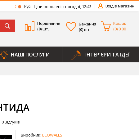
Вхід в магазин
Ціни оновлені: сьогодні, 12:43
Рус
Порівняння
Кошик
Бажання
(
0
) шт.
(
0
)
0.00
(
0
) шт.
НАШІ ПОСЛУГИ
ІНТЕР'ЄРИ ТА ІДЕЇ
НТИДА
0
Відгуків
Виробник:
ECOWALLS