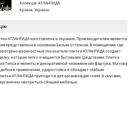
Колекція:
АТЛАНТИДА
Країна:
Україна
цію
итки АТЛАНТИДА изготовлена в Украине. Производителем является
ия представлена в основном Белым оттенком. В помещении, где
ературно-влажностные показатели плитка АТЛАНТИДА создает
елку, которая легко очищается бытовыми средствами. Плитка
из Гипса и являється декоративной «изюминкой» фартука. Матова
удобна в применении, ударостойка и обладает слабым
литка АТЛАНТИДА пригодится для организации стиля Зі смугами,
 органично смотреться с Вашей мебелью.