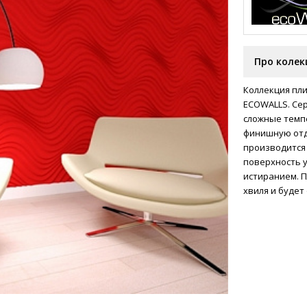
Про колек
Коллекция пл
ECOWALLS. Сер
сложные темп
финишную отд
производится 
поверхность 
истиранием. П
хвиля и будет