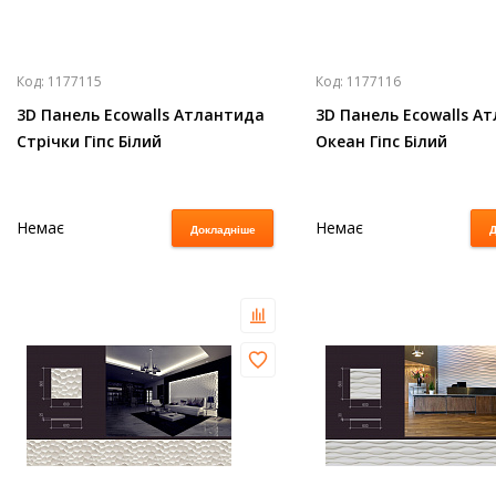
Код:
1177115
Код:
1177116
3D Панель Ecowalls Атлантида
3D Панель Ecowalls А
Стрічки Гіпс Білий
Океан Гіпс Білий
Немає
Немає
Докладніше
Д