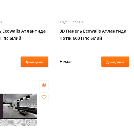
8
Код:
1177119
ь Ecowalls Атлантида
3D Панель Ecowalls Атлантида
Гіпс Білий
Потік 600 Гіпс Білий
Немає
Докладніше
Докладніше