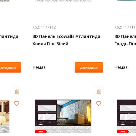
Код:
1177112
Код:
117711
тлантида
3D Панель Ecowalls Атлантида
3D Панел
Хвиля Гіпс Білий
Гладь Гіп
Немає
Немає
окладніше
Докладніше