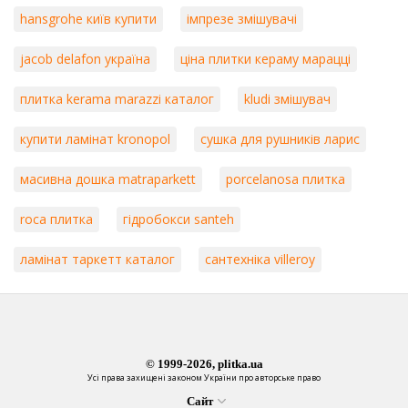
hansgrohe київ купити
імпрезе змішувачі
jacob delafon україна
ціна плитки кераму марацці
плитка kerama marazzi каталог
kludi змішувач
купити ламінат kronopol
сушка для рушників ларис
масивна дошка matraparkett
porcelanosa плитка
roca плитка
гідробокси santeh
ламінат таркетт каталог
сантехніка villeroy
© 1999-2026, plitka.ua
Усі права захищені законом України про авторське право
Сайт