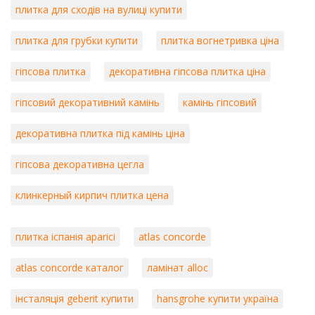
плитка для сходів на вулиці купити
плитка для грубки купити
плитка вогнетривка ціна
гіпсова плитка
декоративна гіпсова плитка ціна
гіпсовий декоративний камінь
камінь гіпсовий
декоративна плитка під камінь ціна
гіпсова декоративна цегла
клинкерный кирпич плитка цена
плитка іспанія aparici
atlas concorde
atlas concorde каталог
ламінат alloc
інсталяція geberit купити
hansgrohe купити україна