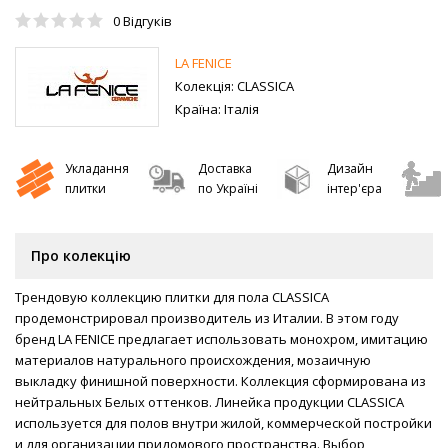
0
Відгуків
LA FENICE
Колекція:
CLASSICA
Країна:
Італія
Укладання
Доставка
Дизайн
плитки
по Україні
інтер'єра
Про колекцію
Трендовую коллекцию плитки для пола CLASSICA
продемонстрировал производитель из Италии. В этом году
бренд LA FENICE предлагает использовать монохром, имитацию
материалов натурального происхождения, мозаичную
выкладку финишной поверхности. Коллекция сформирована из
нейтральных Белых оттенков. Линейка продукции CLASSICA
используется для полов внутри жилой, коммерческой постройки
и для организации придомового пространства. Выбор