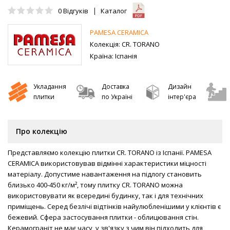
0
Відгуків
Каталог
PAMESA CERAMICA
Колекція:
CR. TORANO
Країна:
Іспанія
Укладання
Доставка
Дизайн
плитки
по Україні
інтер'єра
Про колекцію
Представляємо колекцію плитки CR. TORANO із Іспанії. PAMESA
CERAMICA використовував відмінні характеристики міцності
матеріалу. Допустиме навантаження на підлогу становить
близько 400-450 кг/м², тому плитку CR. TORANO можна
використовувати як всередині будинку, так і для технічних
приміщень. Серед безлічі відтінків найулюбленішими у клієнтів є
бежевий. Сфера застосування плитки - облицювання стін.
Керамограніт не має часу, у зв'язку з чим він підходить для