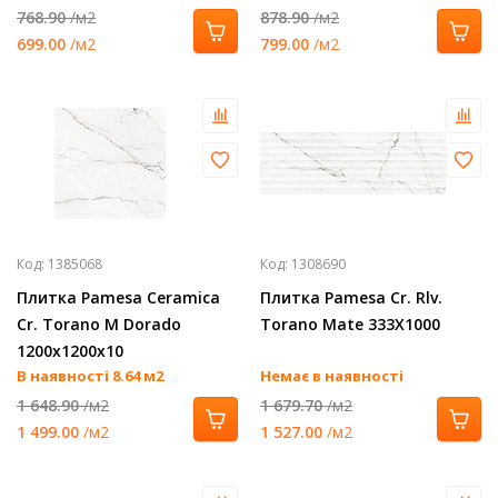
768.90
/м2
878.90
/м2
699.00
/м2
799.00
/м2
Код:
1385068
Код:
1308690
Плитка Pamesa Ceramica
Плитка Pamesa Cr. Rlv.
Cr. Torano M Dorado
Torano Mate 333Х1000
1200x1200x10
В наявності 8.64 м2
Немає в наявності
1 648.90
/м2
1 679.70
/м2
1 499.00
/м2
1 527.00
/м2