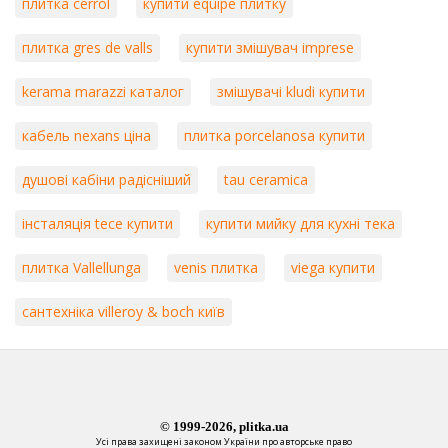
плитка cerrol
купити equipe плитку
плитка gres de valls
купити змішувач imprese
kerama marazzi каталог
змішувачі kludi купити
кабель nexans ціна
плитка porcelanosa купити
душові кабіни радісніший
tau ceramica
інсталяція tece купити
купити мийку для кухні тека
плитка Vallellunga
venis плитка
viega купити
сантехніка villeroy & boch київ
© 1999-2026, plitka.ua
Усі права захищені законом України про авторське право