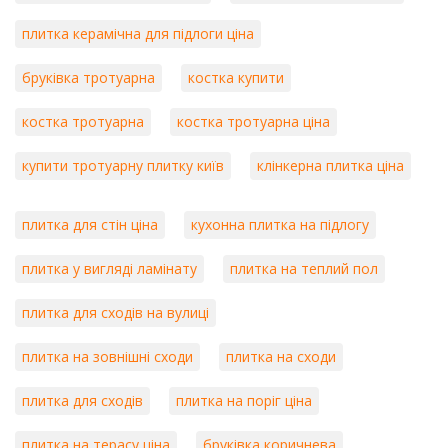
плитка керамічна для підлоги ціна
бруківка тротуарна
костка купити
костка тротуарна
костка тротуарна ціна
купити тротуарну плитку київ
клінкерна плитка ціна
плитка для стін ціна
кухонна плитка на підлогу
плитка у вигляді ламінату
плитка на теплий пол
плитка для сходів на вулиці
плитка на зовнішні сходи
плитка на сходи
плитка для сходів
плитка на поріг ціна
плитка на терасу ціна
бруківка коричнева