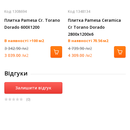
Код:
1308694
Код:
1348134
Плитка Pamesa Cr. Torano
Плитка Pamesa Ceramica
Dorado 600Х1200
Cr Torano Dorado
2800x1200x6
В наявності >100 м2
В наявності 70.56 м2
3 342.90
/м2
4 739.90
/м2
3 039.00
/м2
4 309.00
/м2
Відгуки
Залишити відгук
(0
)