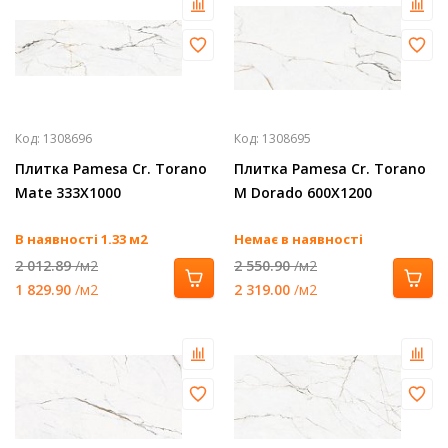
Код:
1308696
Код:
1308695
Плитка Pamesa Cr. Torano
Плитка Pamesa Cr. Torano
Mate 333Х1000
M Dorado 600Х1200
В наявності 1.33 м2
Немає в наявності
2 012.89
/м2
2 550.90
/м2
1 829.90
/м2
2 319.00
/м2