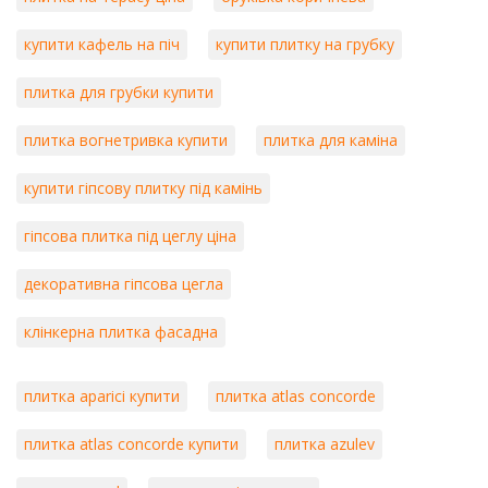
купити кафель на піч
купити плитку на грубку
плитка для грубки купити
плитка вогнетривка купити
плитка для каміна
купити гіпсову плитку під камінь
гіпсова плитка під цеглу ціна
декоративна гіпсова цегла
клінкерна плитка фасадна
плитка aparici купити
плитка atlas concorde
плитка atlas concorde купити
плитка azulev