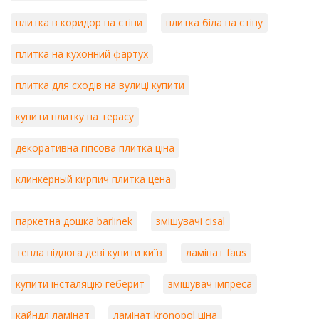
плитка в коридор на стіни
плитка біла на стіну
плитка на кухонний фартух
плитка для сходів на вулиці купити
купити плитку на терасу
декоративна гіпсова плитка ціна
клинкерный кирпич плитка цена
паркетна дошка barlinek
змішувачі cisal
тепла підлога деві купити київ
ламінат faus
купити інсталяцію геберит
змішувач імпреса
кайндл ламінат
ламінат kronopol ціна