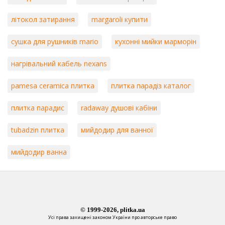
літокол затирання
margaroli купити
сушка для рушників mario
кухонні мийки марморін
нагрівальний кабель nexans
pamesa ceramica плитка
плитка парадіз каталог
плитка парадис
radaway душові кабіни
tubadzin плитка
мийдодир для ванної
мийдодир ванна
© 1999-2026, plitka.ua
Усі права захищені законом України про авторське право