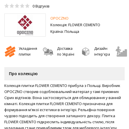
0
Відгуків
OPOCZNO
Колекція:
FLOWER CEMENTO
Країна:
Польща
Укладання
Доставка
Дизайн
плитки
по Україні
інтер'єра
Про колекцію
Колекція плитки FLOWER CEMENTO прибула з Польщі. Виробник
OPOCZNO створив оздоблювальний матеріал у гамі приємних
Сірих відтінків. Вона застосовується для облицювання у ванній
кімнаті. Колекція плитки FLOWER CEMENTO призначена для
формування м'якої естетики в інтер'єрі. Рельєфна поверхня
чудово підходить для створення затишного декору. Плитка
FLOWER CEMENTO підкреслить індивідуальність стилю, після
укладання стане привабливим тлом для меблевого інтер'єру