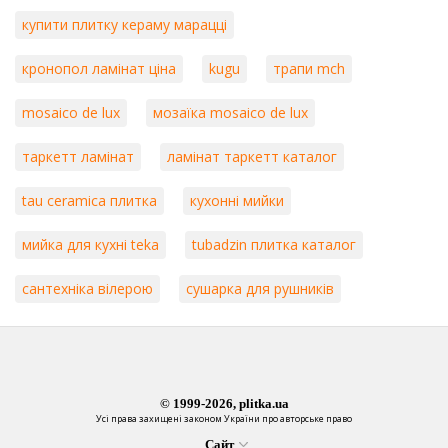
купити плитку кераму марацці
кронопол ламінат ціна
kugu
трапи mch
mosaico de lux
мозаїка mosaico de lux
таркетт ламінат
ламінат таркетт каталог
tau ceramica плитка
кухонні мийки
мийка для кухні teka
tubadzin плитка каталог
сантехніка вілерою
сушарка для рушників
© 1999-2026, plitka.ua
Усі права захищені законом України про авторське право
Сайт