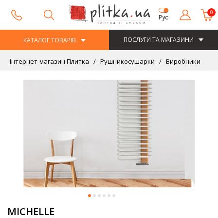
0
Рус
ПОСЛУГИ ТА МАГАЗИНИ
КАТАЛОГ ТОВАРІВ
Інтернет-магазин Плитка
Рушникосушарки
Виробники
T
MICHELLE