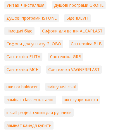
Унітаз + Інсталяція
Душові програми GROHE
Душові програми ISTONE
Біде IDEVIT
Німецькі біде
Сифони для ванни ALCAPLAST
Сифони для унітазу GLOBO
Сантехніка BLB
Сантехніка ELITA
Сантехніка GRB
Сантехніка MCH
Сантехніка VAGNERPLAST
плитка baldocer
змішувачі cisal
ламінат classen каталог
аксесуари хасека
install project сушки для рушників
ламінат кайндл купити