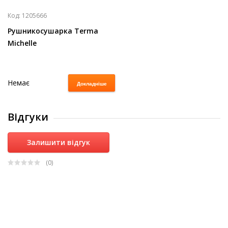
Код:
1205666
Рушникосушарка Terma
Michelle
Немає
Докладніше
Відгуки
Залишити відгук
(0
)