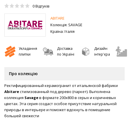
0
Відгуків
ABITARE
Колекція:
SAVAGE
Країна:
Італія
Укладання
Доставка
Дизайн
плитки
по Україні
інтер'єра
Про колекцію
Ректифицированный керамогранит от итальянской фабрики
Abitare
стилизованный под дерево (паркет). Выполнена
коллекция
Savage
в формате 200х800 в серых и коричневых
цветах. Эта серия создаст особое присутствие натуральной
природы в интерьере и поможет вдохнуть в помещение
большей свежести