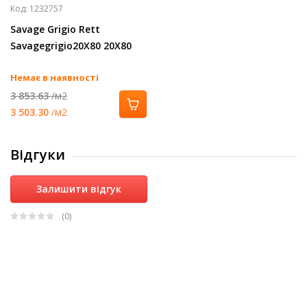
Код:
1232757
Savage Grigio Rett
Savagegrigio20X80 20Х80
Немає в наявності
3 853.63
/м2
3 503.30
/м2
Відгуки
Залишити відгук
(0
)