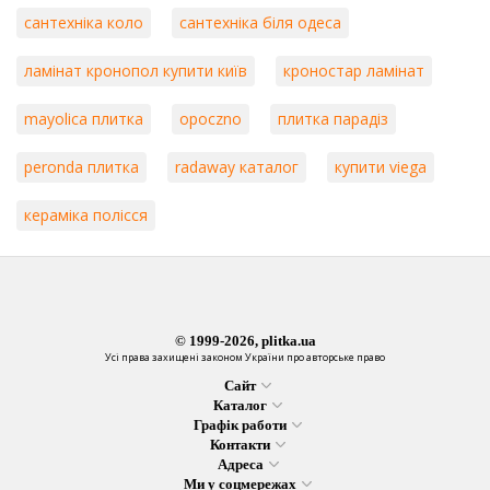
сантехніка коло
сантехніка біля одеса
ламінат кронопол купити київ
кроностар ламінат
mayolica плитка
opoczno
плитка парадіз
peronda плитка
radaway каталог
купити viega
кераміка полісся
© 1999-2026, plitka.ua
Усі права захищені законом України про авторське право
Сайт
Каталог
Графік работи
Контакти
Адреса
Ми у соцмережах