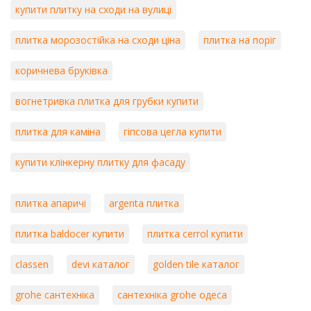
купити плитку на сходи на вулиці
плитка морозостійка на сходи ціна
плитка на поріг
коричнева бруківка
вогнетривка плитка для грубки купити
плитка для каміна
гіпсова цегла купити
купити клінкерну плитку для фасаду
плитка апаричі
argenta плитка
плитка baldocer купити
плитка cerrol купити
classen
devi каталог
golden tile каталог
grohe сантехніка
сантехніка grohe одеса