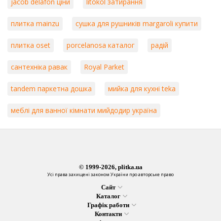
jacob delafon ціни
litokol затирання
плитка mainzu
сушка для рушників margaroli купити
плитка oset
porcelanosa каталог
радій
сантехніка равак
Royal Parket
tandem паркетна дошка
мийка для кухні teka
меблі для ванної кімнати мийдодир україна
© 1999-2026, plitka.ua
Усі права захищені законом України про авторське право
Сайт
Каталог
Графік работи
Контакти