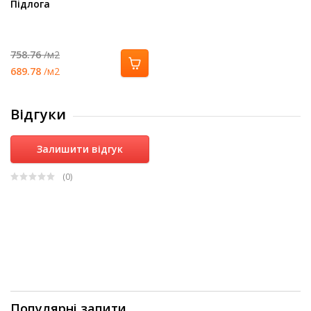
Підлога
758.76
/м2
689.78
/м2
Відгуки
Залишити відгук
(0
)
Популярні запити