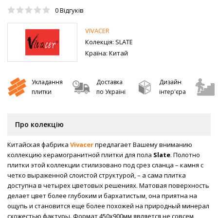
0
Відгуків
VIVACER
Колекція:
SLATE
Країна:
Китай
Укладання
Доставка
Дизайн
плитки
по Україні
інтер'єра
Про колекцію
Китайская фабрика
Vivacer
предлагает Вашему вниманию
коллекцию керамогранитной плитки для пола
Slate
. Полотно
плитки этой коллекции стилизовано под срез сланца – камня с
четко выраженной слоистой структурой, – а сама плитка
доступна в четырех цветовых решениях. Матовая поверхность
делает цвет более глубоким и бархатистым, она приятна на
ощупь и становится еще более похожей на природный минерал
схожестью фактуры. Формат 450х900мм является не совсем