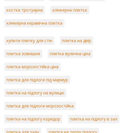
костка тротуарна
клінкерна плитка
клінкерна керамічна плитка
купити плитку для стін
плитка на двір
плитка зовнішня
плитка вулична ціна
плитка морозостійка ціна
плитка для підлоги під мармур
плитка на підлогу на вулицю
плитка для підлоги морозостійка
плитка на підлогу коридор
плитка на підлогу в зал
плитка для залу
плитка на теплу підлогу