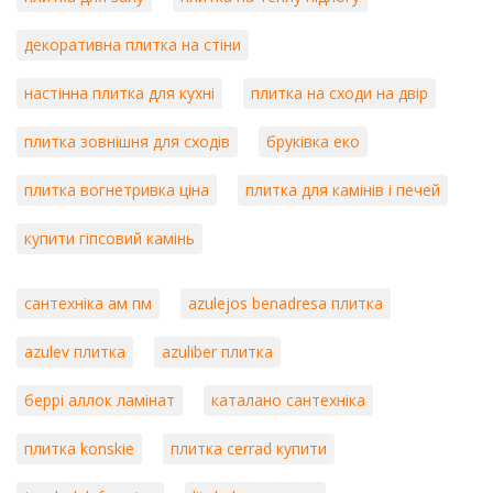
декоративна плитка на стіни
настінна плитка для кухні
плитка на сходи на двір
плитка зовнішня для сходів
бруківка еко
плитка вогнетривка ціна
плитка для камінів і печей
купити гіпсовий камінь
сантехніка ам пм
azulejos benadresa плитка
azulev плитка
azuliber плитка
беррі аллок ламінат
каталано сантехніка
плитка konskie
плитка cerrad купити