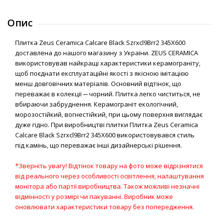
Опис
Плитка Zeus Ceramica Calcare Black Szrxcl9Brr2 345Х600
доставлена до нашого магазину з України. ZEUS CERAMICA
використовував найкращі характеристики керамограніту,
щоб поєднати експлуатаційні якості з якісною імітацією
менш довговічних матеріалів. Основний відтінок, що
переважає в колекції ─ чорний. Плитка легко чиститься, не
вбираючи забруднення. Керамограніт екологічний,
морозостійкий, вогнестійкий, при цьому поверхня виглядає
дуже гідно. При виробництві плитки Плитка Zeus Ceramica
Calcare Black Szrxcl9Brr2 345Х600 використовувався стиль
під камінь, що переважає інші дизайнерські рішення.
*Зверніть увагу! Відтінок товару на фото може відрізнятися
від реального через особливості освітлення, налаштування
монітора або партії виробництва. Також можливі незначні
відмінності у розмірі чи пакуванні. Виробник може
оновлювати характеристики товару без попередження.