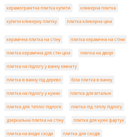
керамогранітна плитка купити
клінкерна плитка
купити клінкерну плитку
плитка клінкерна ціна
керамічна плитка на стіну
плитка керамічна на стіни
плитка керамічна для стін ціна
плитка на дворі
плитка на підлогу у ванну кімнату
плитка в ванну під дерево
біла плитка в ванну
плитка на підлогу у кухню
плитка для вітальні
плитка для теплої підлоги
плитка під теплу підлогу
дзеркальна плитка на стіну
плитка для кухні фартух
плитка на вхідні сходи
плитка для сходів