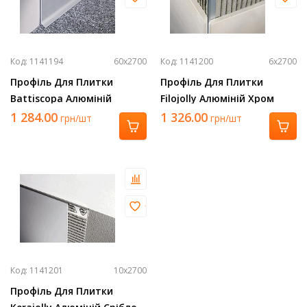
Код: 1141194
60х2700
Код: 1141200
6х2700
Профіль Для Плитки
Профіль Для Плитки
Battiscopa Алюміній
Filojolly Алюміній Хром
Срібло 2700Х60 Ba 600 Asn
2700Х6 Rjf 60 Asb
1 284.00
1 326.00
грн/шт
грн/шт
Код: 1141201
10х2700
Профіль Для Плитки