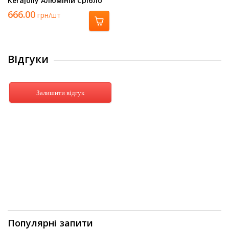
Kerajolly Алюміній Срібло
2700Х10 Tr 100 As
666.00
грн/шт
Відгуки
Залишити відгук
Популярні запити