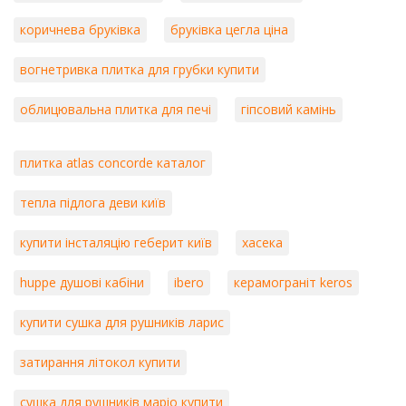
коричнева бруківка
бруківка цегла ціна
вогнетривка плитка для грубки купити
облицювальна плитка для печі
гіпсовий камінь
плитка atlas concorde каталог
тепла підлога деви київ
купити інсталяцію геберит київ
хасека
huppe душові кабіни
ibero
керамограніт keros
купити сушка для рушників ларис
затирання літокол купити
сушка для рушників маріо купити