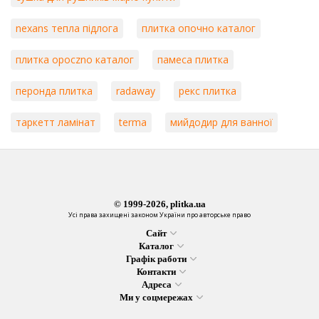
nexans тепла підлога
плитка опочно каталог
плитка opoczno каталог
памеса плитка
перонда плитка
radaway
рекс плитка
таркетт ламінат
terma
мийдодир для ванної
© 1999-2026, plitka.ua
Усі права захищені законом України про авторське право
Сайт
Каталог
Графік работи
Контакти
Адреса
Ми у соцмережах