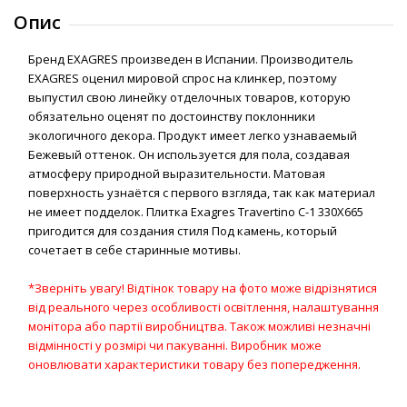
Опис
Бренд EXAGRES произведен в Испании. Производитель
EXAGRES оценил мировой спрос на клинкер, поэтому
выпустил свою линейку отделочных товаров, которую
обязательно оценят по достоинству поклонники
экологичного декора. Продукт имеет легко узнаваемый
Бежевый оттенок. Он используется для пола, создавая
атмосферу природной выразительности. Матовая
поверхность узнаётся с первого взгляда, так как материал
не имеет подделок. Плитка Exagres Travertino С-1 330Х665
пригодится для создания стиля Под камень, который
сочетает в себе старинные мотивы.
*Зверніть увагу! Відтінок товару на фото може відрізнятися
від реального через особливості освітлення, налаштування
монітора або партії виробництва. Також можливі незначні
відмінності у розмірі чи пакуванні. Виробник може
оновлювати характеристики товару без попередження.