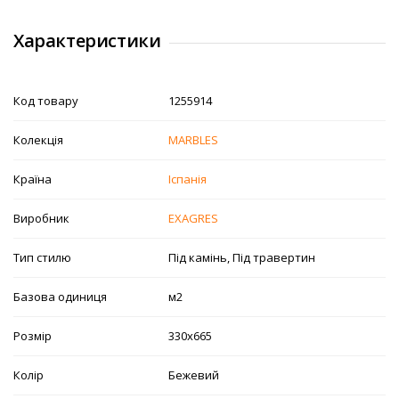
Характеристики
Код товару
1255914
Колекція
MARBLES
Країна
Іспанія
Виробник
EXAGRES
Тип стилю
Під камінь, Під травертин
Базова одиниця
м2
Розмір
330х665
Колір
Бежевий