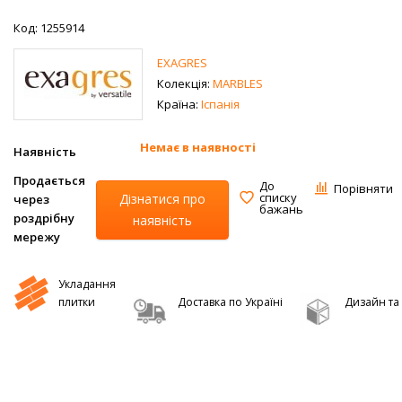
Код: 1255914
EXAGRES
Колекція:
MARBLES
Країна:
Іспанія
Немає в наявності
Наявність
Продається
До
Порівняти
списку
Дізнатися про
через
бажань
роздрібну
наявність
мережу
Укладання
плитки
Доставка по Україні
Дизайн та 