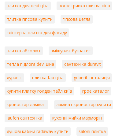
плитка для печі ціна
вогнетривка плитка ціна
плитка гіпсова купити
гіпсова цегла
клінкерна плитка для фасаду
плитка абсолют
змішувачі бугнатес
тепла підлога devi ціна
сантехніка duravit
дуравіт
плитка fap ціна
geberit інсталяція
купити плитку голден тайл київ
гроє каталог
кроностар ламінат
ламінат кроностар купити
laufen сантехніка
кухонні мийки марморін
душові кабіни radaway купити
saloni плитка