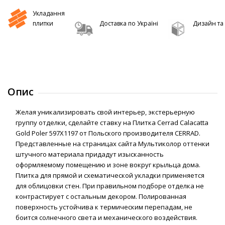
Укладання
плитки
Доставка по Україні
Дизайн та 
Опис
Желая уникализировать свой интерьер, экстерьерную
группу отделки, сделайте ставку на Плитка Cerrad Calacatta
Gold Poler 597Х1197 от Польского производителя CERRAD.
Представленные на страницах сайта Мультиколор оттенки
штучного материала придадут изысканность
оформляемому помещению и зоне вокруг крыльца дома.
Плитка для прямой и схематической укладки применяется
для облицовки стен. При правильном подборе отделка не
контрастирует с остальным декором. Полированная
поверхность устойчива к термическим перепадам, не
боится солнечного света и механического воздействия.