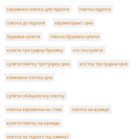
керамічна плитка для підлоги
плитка підлога
плитка до підлоги
керамограніт ціна
бруківка купити
плитка бруківка купити
купити тротуарну бруківку
костка купити
купити плитку тротуарну ціна
костка тротуарна ціна
клінкерна плитка ціна
купити обліцовочну плитку
плитка керамічна на стіни
плитка на вулицю
купити плитку на вулицю
плитка на підлогу під ламінат