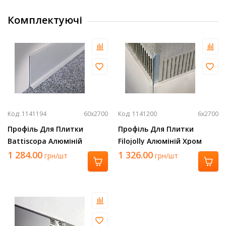
Комплектуючі
Код: 1141194
60х2700
Код: 1141200
6х2700
Профіль Для Плитки
Профіль Для Плитки
Battiscopa Алюміній
Filojolly Алюміній Хром
Срібло 2700Х60 Ba 600 Asn
2700Х6 Rjf 60 Asb
1 284.00
1 326.00
грн/шт
грн/шт