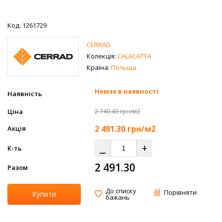
Код: 1261729
CERRAD
Колекція:
CALACATTA
Країна:
Польща
Немає в наявності
Наявність
Ціна
2 740.43 грн/м2
2 491.30
грн/м2
Акція
⎯
+
К-ть
2 491.30
Разом
До списку
Порівняти
Купити
бажань