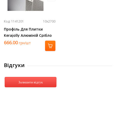
Код: 1141201
10х2700
Профіль Для Плитки
Kerajolly Алюміній Срібло
2700Х10 Tr 100 As
666.00
грн/шт
Відгуки
Залишити відгук