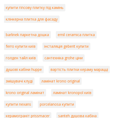
купити гіпсову плитку під камінь
клінкерна плитка для фасаду
barlinek паркетна дошка
emil ceramica плитка
ferro купити київ
інсталяція geberit купити
голден тайл київ
сантехніка grohe ціни
душові кабіни huppe
вартість плитки кераму марацці
змішувачі клуді
ламінат krono original
krono original ламінат
ламінат kronopol київ
купити nexans
porcelanosa купити
керамограніт prissmacer
santeh душова кабіна