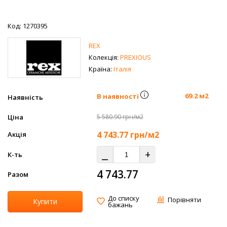
Код: 1270395
REX
Колекція:
PREXIOUS
Країна:
Італія
69.2 м2
В наявності
Наявність
Ціна
5 580.90 грн/м2
4 743.77
грн/м2
Акція
⎯
+
К-ть
4 743.77
Разом
До списку
Порівняти
Купити
бажань