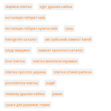
alaplana плитка
eger душова кабіна
інсталяція геберит київ
інсталяція геберит купити київ
гріху
hansgrohe каталог
австрійський ламінат kaindl
клуді змішувач
ламінат кронопол каталог
love плитка
плитка монополі кераміка
плитка opoczno україна
плитка іспанія pamesa
porcelanosa плитка
радій
radaway душова кабіна
равак
сушка для рушників терма