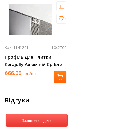
Код: 1141201
10х2700
Профіль Для Плитки
Kerajolly Алюміній Срібло
2700Х10 Tr 100 As
666.00
грн/шт
Відгуки
Залишити відгук