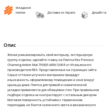
Укладання
плитки
Доставка по Україні
Дизайн та 
Опис
Желая уникализировать свой интерьер, экстерьерную
группу отделки, сделайте ставку на Плитка Rex Prexious
Charming Amber Mat 755835 600Х1200 R от Итальянского
производителя REX. Представленные на страницах сайта
Серые оттенки штучного материала придадут
изысканность оформляемому помещению и зоне вокруг
крыльца дома. Плитка для прямой и схематической
укладки применяется для облицовки стен. При правильном
подборе отделка не контрастирует с остальным декором.
Матовая поверхность устойчива к термическим
перепадам, не боится солнечного света и механического