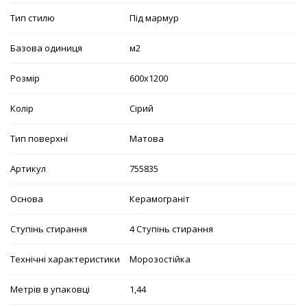
Тип стилю
Під мармур
Базова одиниця
м2
Розмір
600х1200
Колір
Сірий
Тип поверхні
Матова
Артикул
755835
Основа
Керамограніт
Ступінь стирання
4 Ступінь стирання
Технічні характеристики
Морозостійка
Метрів в упаковці
1,44