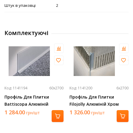
Штук в упаковці
2
Комплектуючі
Код: 1141194
60х2700
Код: 1141200
6х2700
Профіль Для Плитки
Профіль Для Плитки
Battiscopa Алюміній
Filojolly Алюміній Хром
Срібло 2700Х60 Ba 600 Asn
2700Х6 Rjf 60 Asb
1 284.00
1 326.00
грн/шт
грн/шт