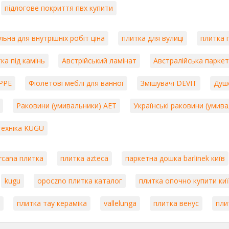
підлогове покриття пвх купити
Колекція Outdoor_2thick
– спеціалізована п
та стійкістю до атмосферних впливів. Вона 
ьна для внутрішніх робіт ціна
плитка для вулиці
плитка п
доріжок та інших зовнішніх зон.
Колекція Marmi
– плитка з текстурами марм
ка під камінь
Австрійський ламінат
Австралійська парке
підходить для створення вишуканих та стил
благородства.
UPPE
Фіолетові меблі для ванної
Змішувачі DEVIT
Душ
Unicom Starker також приділяє велику увагу
чисті матеріали та впроваджує енергоефекти
Раковини (умивальники) AET
Українські раковини (умив
навколишнє середовище. Вони постійно пра
більш екологічно чистими та ефективними.
техніка KUGU
Завдяки цим перевагам, Unicom Starker про
плитки, пропонуючи продукцію найвищої якос
rcana плитка
плитка azteca
паркетна дошка barlinek київ
рішення для свого інтер'єру чи екстер'єру, 
вибір продукції, яка відповідає найвищим ст
kugu
opoczno плитка каталог
плитка опочно купити киї
естетичну привабливість кожного проекту.
a
плитка тау кераміка
vallelunga
плитка венус
пли