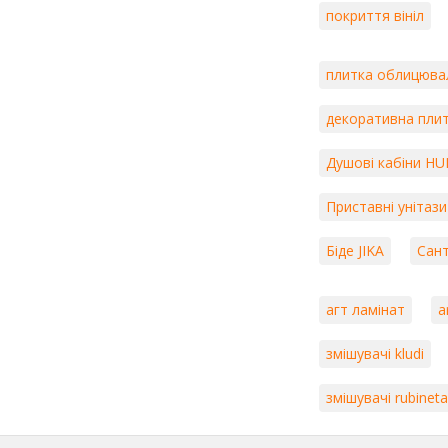
покриття вініл
плитка облицювал
декоративна плит
Душові кабіни H
Приставні унітази
Біде JIKA
Сан
агт ламінат
a
змішувачі kludi
змішувачі rubinet