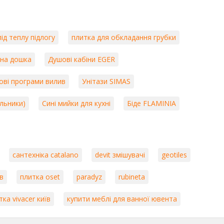
литка для зовнішніх просторів, яка відрізняється високою міцністю
ідеально підходить для оздоблення терас, балконів, садових
ід теплу підлогу
плитка для обкладання грубки
уру, що додає інтер'єру розкоші та елегантності. Ця колекція
тна дошка
Душові кабіни EGER
ьних інтер'єрів, додаючи приміщенням відчуття розкоші та
ові програми вилив
Унітази SIMAS
 екологічній відповідальності. Компанія використовує екологічно
вні технології, що дозволяє знизити негативний вплив на
альники)
Сині мийки для кухні
Біде FLAMINIA
цюють над вдосконаленням процесів виробництва, щоб зробити їх
довжує залишатися одним з провідних брендів у сфері керамічної
ті та сучасного дизайну. Якщо ви шукаєте надійні та стильні
сантехніка catalano
devit змішувачі
geotiles
Unicom Starker – це ваш ідеальний вибір. Компанія пропонує широкий
андартам якості та безпеки, забезпечуючи довговічність та
в
плитка oset
paradyz
rubineta
тка vivacer київ
купити меблі для ванної ювента