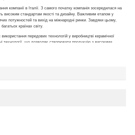
ання компанії в Італії. З самого початку компанія зосередилася на
ють високим стандартам якості та дизайну. Важливим етапом у
чих потужностей та вихід на міжнародні ринки. Завдяки цьому,
багатьох країнах світу.
 використання передових технологій у виробництві керамічної
ні технології, що дозволяє створювати продукцію з високими
и властивостями. Важливу роль у розвитку компанії відіграє також
що забезпечує високу якість та довговічність продукції.
arker можна підсумувати наступним чином:
ихід на міжнародні ринки.
робництво керамічної плитки.
і, таких як CE та сертифікація від U.S. Green Building Council.
ть сучасним тенденціям дизайну.
 Starker є високі стандарти якості, що підтверджуються
ртифікати CE, що підтверджують відповідність продукції
 Крім того, Unicom Starker отримала сертифікацію від U.S. Green
відповідальність та стійкість продукції.