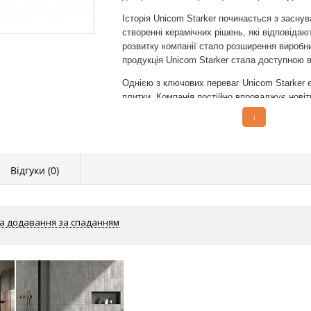
Історія Unicom Starker починається з заснув
створенні керамічних рішень, які відповіда
розвитку компанії стало розширення виробни
продукція Unicom Starker стала доступною в 
Однією з ключових переваг Unicom Starker є
плитки. Компанія постійно впроваджує новіт
технічними характеристиками та естетичним
↓
використання екологічно чистих матеріалів, 
Основні етапи розвитку компанії Unicom St
Відгуки (
0
)
Заснування компанії в Італії.
Розширення виробничих потужностей та в
Впровадження передових технологій у ви
а додавання за спаданням
Отримання міжнародних сертифікацій якост
Розвиток нових колекцій, що відповідаю
Однією з важливих складових успіху Unicom
численними сертифікатами. Компанія має се
європейським стандартам якості та безпеки.
Building Council, що свідчить про екологічну 