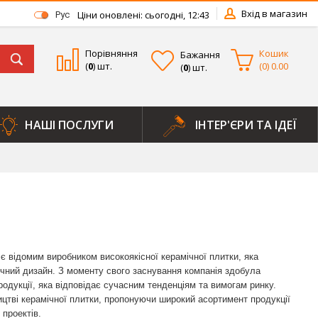
Вхід в магазин
Ціни оновлені: сьогодні, 12:43
Рус
Порівняння
Кошик
Бажання
(
0
) шт.
(
0
)
0.00
(
0
) шт.
НАШІ ПОСЛУГИ
ІНТЕР'ЄРИ ТА ІДЕЇ
, є відомим виробником високоякісної керамічної плитки, яка
тичний дизайн. З моменту свого заснування компанія здобула
родукції, яка відповідає сучасним тенденціям та вимогам ринку.
ицтві керамічної плитки, пропонуючи широкий асортимент продукції
 проектів.