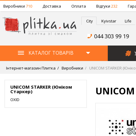
Виробники
710
Доставка
Оплата
Відгуки
232
Гара
City
Kyivstar
Life
044 303 99 19
КАТАЛОГ ТОВАРІВ
Інтернет-магазин Плитка
Виробники
UNICOM STARKER (Юніко
UNICOM STARKER (Юніком
UNICOM 
Старкер)
OXID