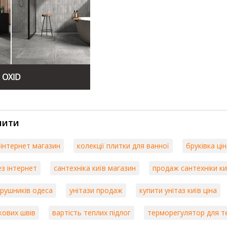
Компанія Unicom Starker пропонує широкий 
Біла кахельна плитка
– ідеальний вибір 
простору легкості та свіжості, що робить
Кахельна плитка на підлогу
– високоякіс
для будь-яких приміщень. Вона забезпеч
OXID
Облицювальна плитка для фасаду
– прод
довговічність та стійкість до зовнішніх 
будинків та інших архітектурних об'єктів.
Серед популярних колекцій Unicom Starker в
пити
Колекція Pietre
– ця серія імітує текстуру 
природної краси та елегантності. Плитка з ц
 інтернет магазин
колекції плитки для ванної
бруківка ці
просторів, які вражають своєю натуральніс
ез інтернет
сантехніка київ магазин
продаж сантехніки ки
Колекція Legni
– плитка, що відтворює тек
затишку. Вона ідеально підходить для ство
 рушників одеса
унітази продаж
купити унітаз київ ціна
вигляду та гармонії.
Колекція Superfici Contemporanee
– сучасн
кових швів
вартість теплих підлог
терморегулятор для те
мінімалістичних інтер'єрів. Ця колекція вк
рішеннями, що дозволяє створювати унікаль