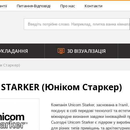
нтії
Питання-Відповіді
Про нас
Контакти
УКЛАДАННЯ
3D ВІЗУАЛІЗАЦІЯ
м Старкер)
STARKER (Юніком Старкер)
Компанія Unicom Starker, заснована в Італії
поєднує в собі передові технології та есте
міжнародне визнання завдяки інноваційній п
Сьогодні Unicom Starker є лідером у виробн
для різних типів приміщень та архітектурних