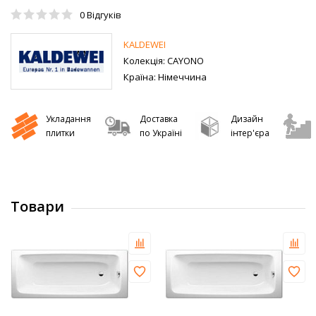
0
Відгуків
KALDEWEI
Колекція:
CAYONO
Країна:
Німеччина
Укладання
Доставка
Дизайн
плитки
по Україні
інтер'єра
Товари