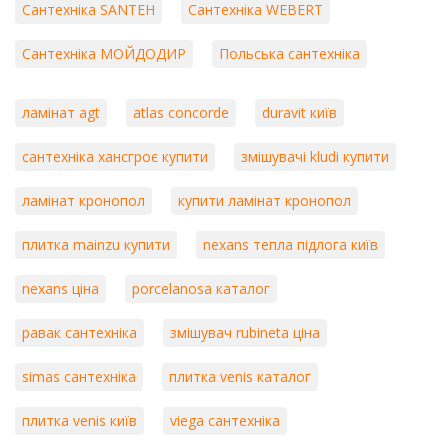
Сантехніка SANTEH
Сантехніка WEBERT
Сантехніка МОЙДОДИР
Польська сантехніка
ламінат agt
atlas concorde
duravit київ
сантехніка хансгроє купити
змішувачі kludi купити
ламінат кронопол
купити ламінат кронопол
плитка mainzu купити
nexans тепла підлога київ
nexans ціна
porcelanosa каталог
равак сантехніка
змішувач rubineta ціна
simas сантехніка
плитка venis каталог
плитка venis київ
viega сантехніка