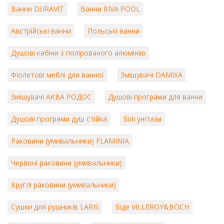
Ванни DURAVIT
Ванни RIVA POOL
Австрійські ванни
Польські ванни
Душові кабіни з полірованого алюмінію
Фіолетові меблі для ванної
Змішувачі DAMIXA
Змішувачі АКВА РОДОС
Душові програми для ванни
Душові програми душ стійка
Білі унітази
Раковини (умивальники) FLAMINIA
Червоні раковини (умивальники)
Круглі раковини (умивальники)
Сушки для рушників LARIS
Біде VILLEROY&BOCH