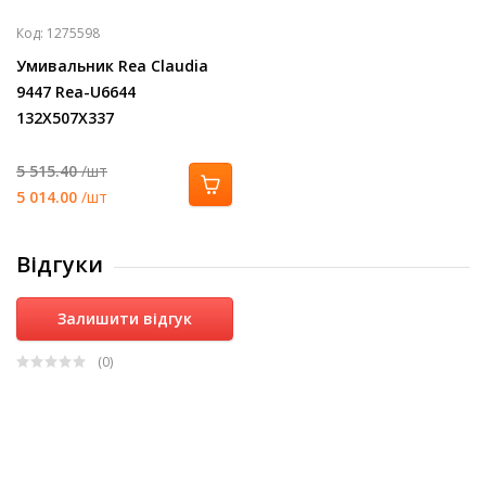
Код:
1275598
Умивальник Rea Claudia
9447 Rea-U6644
132Х507Х337
5 515.40
/шт
5 014.00
/шт
Відгуки
Залишити відгук
(0
)