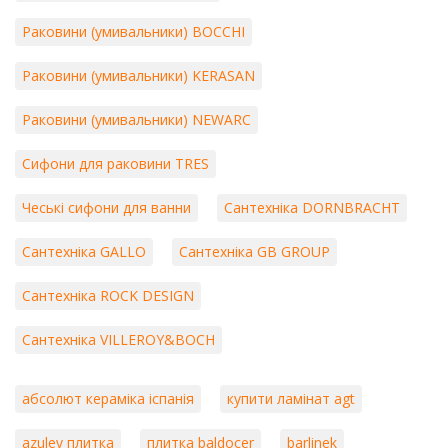
Раковини (умивальники) BOCCHI
Раковини (умивальники) KERASAN
Раковини (умивальники) NEWARC
Сифони для раковини TRES
Чеські сифони для ванни
Сантехніка DORNBRACHT
Сантехніка GALLO
Сантехніка GB GROUP
Сантехніка ROCK DESIGN
Сантехніка VILLEROY&BOCH
абсолют кераміка іспанія
купити ламінат agt
azulev плитка
плитка baldocer
barlinek