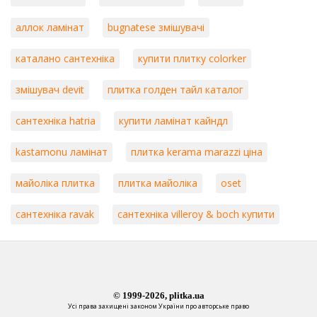
аллок ламінат
bugnatese змішувачі
каталано сантехніка
купити плитку colorker
змішувач devit
плитка голден тайл каталог
сантехніка hatria
купити ламінат кайндл
kastamonu ламінат
плитка kerama marazzi ціна
майоліка плитка
плитка майоліка
oset
сантехніка ravak
сантехніка villeroy & boch купити
© 1999-2026, plitka.ua
Усі права захищені законом України про авторське право