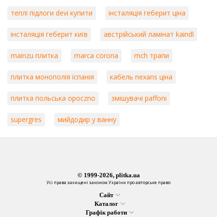
теплі підлоги devi купити
інсталяція геберит ціна
інсталяція геберит київ
австрійський ламінат kaindl
mainzu плитка
marca corona
mch трапи
плитка монополія іспанія
кабель nexans ціна
плитка польська opoczno
змішувачі paffoni
supergres
мийдодир у ванну
© 1999-2026, plitka.ua
Усі права захищені законом України про авторське право
Сайт
Каталог
Графік работи