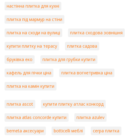
настінна плитка для кухні
плитка під мармур на стіни
плитка на сходи на вулиці
плитка сходова зовнішня
купити плитку на терасу
плитка садова
бруківка еко
плитка для грубки купити
кафель для пічки ціна
плитка вогнетривка ціна
плитка на камін купити
плитка ascot
купити плитку атлас конкорд
плитка atlas concorde купити
плитка azulev
bemeta аксесуари
botticelli меблі
cerpa плитка