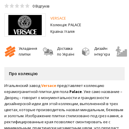
0
Відгуків
VERSACE
Колекція:
PALACE
Країна:
Італія
Укладання
Доставка
Дизайн
плитки
по Україні
інтер'єра
Про колекцію
Итальянский завод
Versace
представляет коллекцию
керамогранитной плитки для пола
Palace
. Уже само название –
Дворец – говорит о монументальности и грандиозности
дизайнерской идеи для этой коллекции, выполненной в трех
цветах, которые производитель назвал миндальным, бежевым
и золотым. Изображение плитки стилизовано под срез камня, а
ректифицированные края позволяют смонтировать ее с
минимальным, практически незаметным швом, что передаст