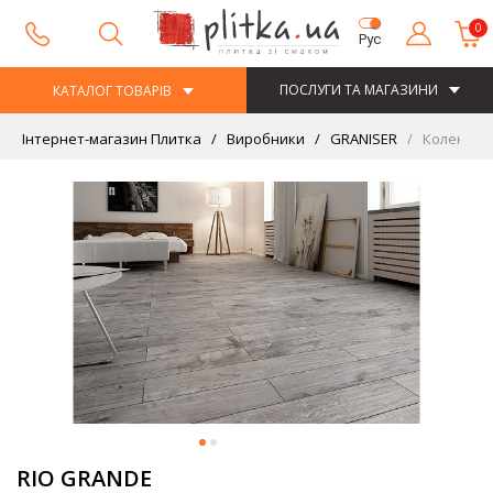
0
Рус
ПОСЛУГИ ТА МАГАЗИНИ
КАТАЛОГ ТОВАРІВ
Інтернет-магазин Плитка
Виробники
GRANISER
Колекція 
RIO GRANDE