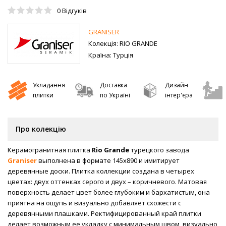
0
Відгуків
GRANISER
Колекція:
RIO GRANDE
Країна:
Турція
Укладання
Доставка
Дизайн
плитки
по Україні
інтер'єра
Про колекцію
Керамогранитная плитка
Rio Grande
турецкого завода
Graniser
выполнена в формате 145х890 и имитирует
деревянные доски. Плитка коллекции создана в четырех
цветах: двух оттенках серого и двух – коричневого. Матовая
поверхность делает цвет более глубоким и бархатистым, она
приятна на ощупь и визуально добавляет схожести с
деревянными плашками. Ректифицированный край плитки
делает возможным ее укладку с минимальным швом, визуально