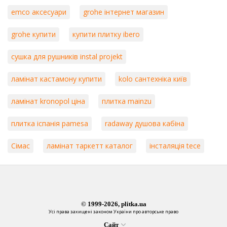
emco аксесуари
grohe інтернет магазин
grohe купити
купити плитку ibero
сушка для рушників instal projekt
ламінат кастамону купити
kolo сантехніка київ
ламінат kronopol ціна
плитка mainzu
плитка іспанія pamesa
radaway душова кабіна
Сімас
ламінат таркетт каталог
інсталяція tece
© 1999-2026, plitka.ua
Усі права захищені законом України про авторське право
Сайт