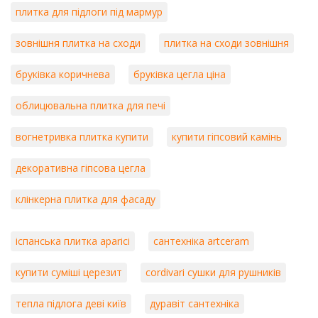
плитка для підлоги під мармур
зовнішня плитка на сходи
плитка на сходи зовнішня
бруківка коричнева
бруківка цегла ціна
облицювальна плитка для печі
вогнетривка плитка купити
купити гіпсовий камінь
декоративна гіпсова цегла
клінкерна плитка для фасаду
іспанська плитка aparici
сантехніка artceram
купити суміші церезит
cordivari сушки для рушників
тепла підлога деві київ
дуравіт сантехніка