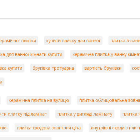
ерамічної плитки
купити плитку для ванної
плитка в ванн
ка для ванної кімнати купити
керамічна плитка у ванну кімна
вка купити
бруківка тротуарна
вартість бруківки
кос
а
керамічна плитка на вулицю
плитка облицювальна зовн
ити плитку під ламінат
плитка у вигляді ламінату
плитка н
ицю
плитка сходова зовнішня ціна
внутрішні сходи з плит