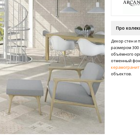
Про колек
Декор стен и 
размером 300
объёмного ор
отменный фон
керамогранит
объектов.