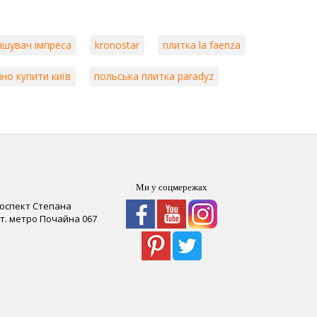
ішувач імпреса
kronostar
плитка la faenza
но купити київ
польська плитка paradyz
Ми у соцмережах
роспект Степана
 ст. метро Почайна
067