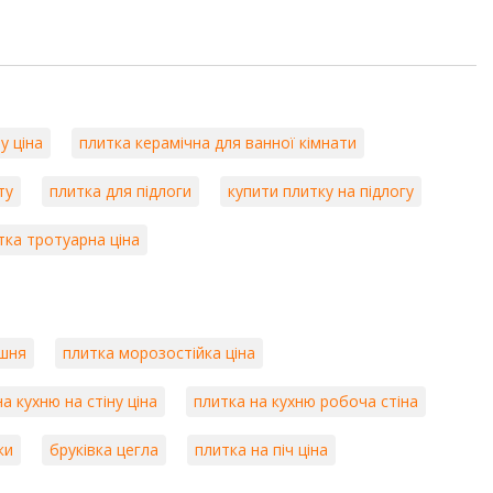
у ціна
плитка керамічна для ванної кімнати
ту
плитка для підлоги
купити плитку на підлогу
тка тротуарна ціна
ішня
плитка морозостійка ціна
а кухню на стіну ціна
плитка на кухню робоча стіна
ки
бруківка цегла
плитка на піч ціна