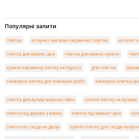
Популярні запити
плитка
інтернет магазин керамічної плитки
каталог к
плитка для ванної ціна
плитка для ванної купити
плит
купити керамічну плитку на підлогу
gres плитка
бруки
клінкерна плитка для зовнішніх робіт
клінкерна плитка цін
плитка для вулиці морозостійка
купити плитку на вулицю
плитка під дерево у ванну
плитка під ламінат ціна
куп
плитка на сходи на дворі
купити плитку для сходів на вул