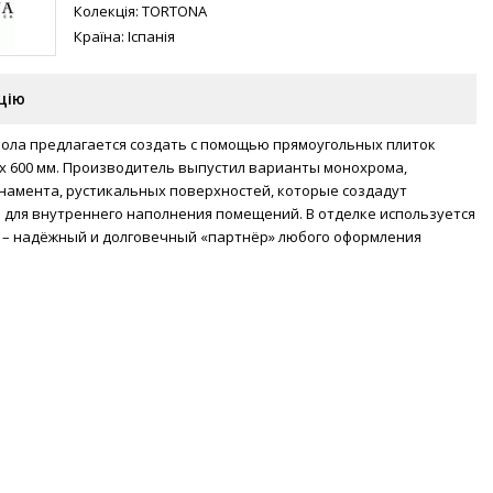
Колекція:
TORTONA
Країна:
Іспанія
цію
пола предлагается создать с помощью прямоугольных плиток
 х 600 мм. Производитель выпустил варианты монохрома,
намента, рустикальных поверхностей, которые создадут
 для внутреннего наполнения помещений. В отделке используется
– надёжный и долговечный «партнёр» любого оформления