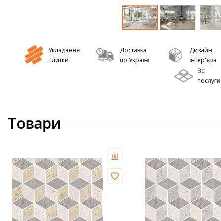
Укладання
Доставка
Дизайн
плитки
по Україні
інтер'єра
Всі
послуги
Товари