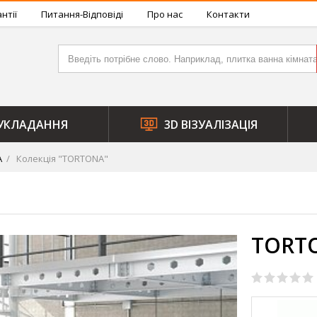
нтії
Питання-Відповіді
Про нас
Контакти
УКЛАДАННЯ
3D ВІЗУАЛІЗАЦІЯ
A
Колекція "TORTONA"
TORT