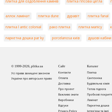
плитка для оздоблення камінів
плитка гіпсова цегла
аллок ламінат
плитка dune
дуравіт
плитка fanal
плитка l antic colonial
рако плитка
плитка мапісу
паркетна дошка par ky
porcelanosa київ
душові кабіни
© 1999-2026, plitka.ua
Сайт
Каталог
Контакти
Плитка
Усі права захищені законом
Оплата
Сантехніка
України про авторське право
Доставка
Будівельна хімія
Про проект
Тепла підлога
Важливо знати
Пробкові покритт
Виробники
Ламінат
Відгуки
Паркетна дошка
Privacy-Policy
Інтер'єри та Ідеї