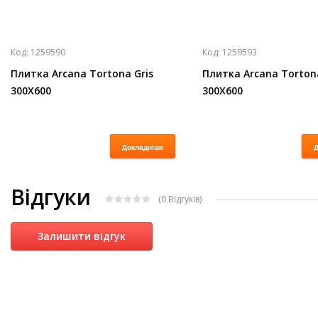
Код:
1259590
Код:
1259593
Плитка Arcana Tortona Gris
Плитка Arcana Torton
300X600
300X600
Докладніше
Д
Відгуки
(0
Відгуків
)
Залишити відгук