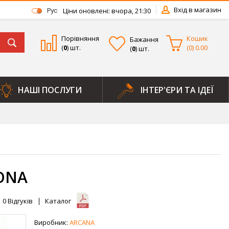
Вхід в магазин
Ціни оновлені: вчора, 21:30
Рус
Порівняння
Кошик
Бажання
(
0
) шт.
(
0
)
0.00
(
0
) шт.
НАШІ ПОСЛУГИ
ІНТЕР'ЄРИ ТА ІДЕЇ
ONA
0
Відгуків
Каталог
Виробник:
ARCANA