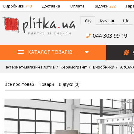
Виробники
710
Доставка
Оплата
Відгуки
232
Гара
City
Kyivstar
Life
044 303 99 19
КАТАЛОГ ТОВАРІВ
Інтернет-магазин Плитка
Керамограніт
Виробники
ARCAN
Все про товар
Товари
Відгуки (
0
)