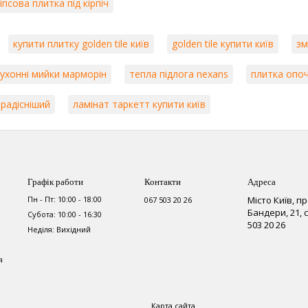
гіпсова плитка під кірпіч
купити плитку golden tile київ
golden tile купити київ
зм
кухонні мийки марморін
тепла підлога nexans
плитка опоч
 радісніший
ламінат таркетт купити київ
Графік работи
Контакти
Адреса
Пн - Пт: 10:00 - 18:00
Місто Київ, п
067 503 20 26
Бандери, 21,
Субота: 10:00 - 16:30
503 20 26
Неділя: Вихідний
я
Карта сайта