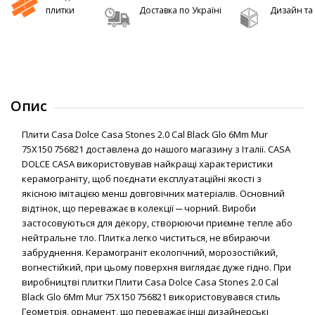
плитки
Доставка по Україні
Дизайн та 
Опис
Плити Casa Dolce Casa Stones 2.0 Cal Black Glo 6Mm Mur
75X150 756821 доставлена до нашого магазину з Італії. CASA
DOLCE CASA використовував найкращі характеристики
керамограніту, щоб поєднати експлуатаційні якості з
якісною імітацією менш довговічних матеріалів. Основний
відтінок, що переважає в колекції ─ чорний. Вироби
застосовуються для декору, створюючи приємне тепле або
нейтральне тло. Плитка легко чиститься, не вбираючи
забруднення. Керамограніт екологічний, морозостійкий,
вогнестійкий, при цьому поверхня виглядає дуже гідно. При
виробництві плитки Плити Casa Dolce Casa Stones 2.0 Cal
Black Glo 6Mm Mur 75X150 756821 використовувався стиль
Геометрія, орнамент, що переважає інші дизайнерські