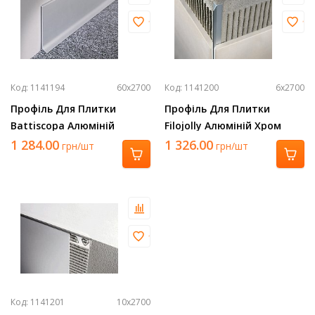
Код: 1141194
60х2700
Код: 1141200
6х2700
Профіль Для Плитки
Профіль Для Плитки
Battiscopa Алюміній
Filojolly Алюміній Хром
Срібло 2700Х60 Ba 600 Asn
2700Х6 Rjf 60 Asb
1 284.00
1 326.00
грн/шт
грн/шт
Код: 1141201
10х2700