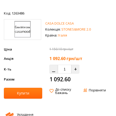
Код: 1263486
CASA DOLCE CASA
Колекція:
STONES&MORE 2.0
Країна:
Італія
Ціна
1 150.10 грн/шт
1 092.60
грн/шт
Акція
⎯
+
К-ть
1 092.60
Разом
До списку
Порівняти
бажань
Купити
Укладання