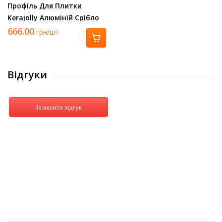
Профіль Для Плитки
Kerajolly Алюміній Срібло
2700Х10 Tr 100 As
666.00
грн/шт
Відгуки
Залишити відгук