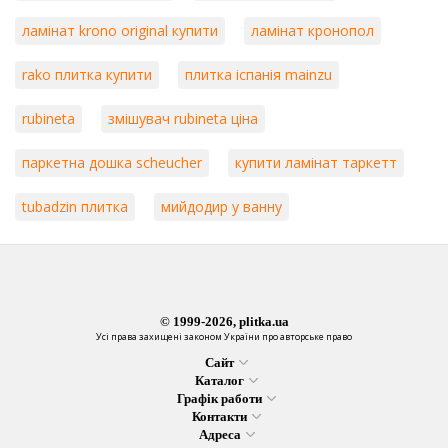
ламінат krono original купити
ламінат кронопол
rako плитка купити
плитка іспанія mainzu
rubineta
змішувач rubineta ціна
паркетна дошка scheucher
купити ламінат таркетт
tubadzin плитка
мийдодир у ванну
© 1999-2026, plitka.ua
Усі права захищені законом України про авторське право
Сайт
Каталог
Графік работи
Контакти
Адреса