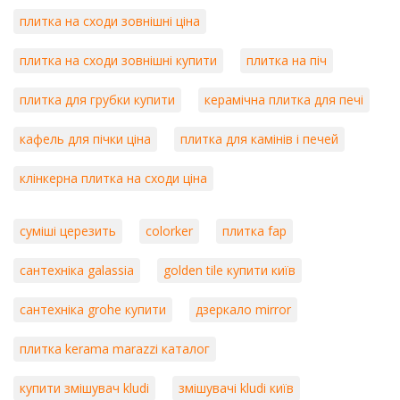
плитка на сходи зовнішні ціна
плитка на сходи зовнішні купити
плитка на піч
плитка для грубки купити
керамічна плитка для печі
кафель для пічки ціна
плитка для камінів і печей
клінкерна плитка на сходи ціна
суміші церезить
colorker
плитка fap
сантехніка galassia
golden tile купити київ
сантехніка grohe купити
дзеркало mirror
плитка kerama marazzi каталог
купити змішувач kludi
змішувачі kludi київ