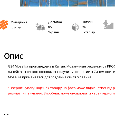
Доставка
Дизайн
Укладання
по
та
плитки
Україні
інтер'єр
Опис
G34 Мозаїка произведена в Китае. Мозаичные решения от PRO
линейка оттенков позволяет получить покрытие в Синем цвете.
Мозаїка применяется для создания стиля Мозаика.
*Зверніть увагу! Відтінок товару на фото може відрізнятися від
розмірі чи пакуванні. Виробник може оновлювати характерист