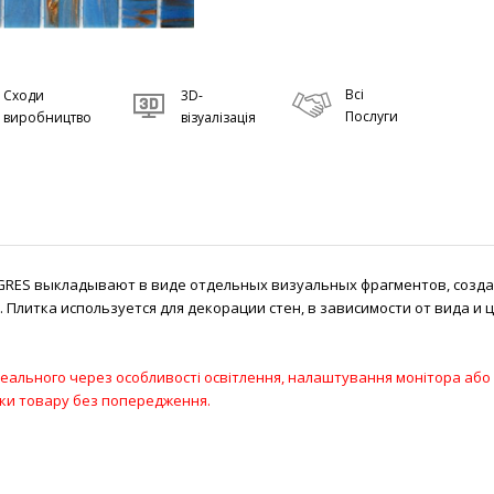
Всі
Сходи
3D-
Послуги
виробництво
візуалізація
GRES выкладывают в виде отдельных визуальных фрагментов, созда
 Плитка используется для декорации стен, в зависимости от вида 
 реального через особливості освітлення, налаштування монітора або 
ики товару без попередження.