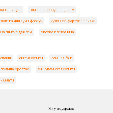
на стіни ціна
плитка в ванну на підлогу
плитка для кухні фартух
кухонний фартух з плитки
чна плитка для печі
гіпсова плитка ціна
спанія
duravit купити
ламінат faus
 польша opoczno
змішувачі oras купити
 кімнати
Ми у соцмережах