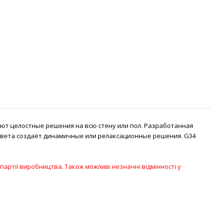
ют целостные решения на всю стену или пол. Разработанная
и цвета создаёт динамичные или релаксационные решения. G34
партії виробництва. Також можливі незначні відмінності у