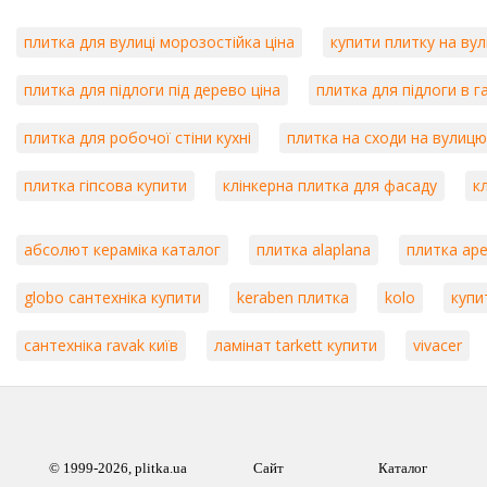
плитка для вулиці морозостійка ціна
купити плитку на ву
плитка для підлоги під дерево ціна
плитка для підлоги в 
плитка для робочої стіни кухні
плитка на сходи на вулицю
плитка гіпсова купити
клінкерна плитка для фасаду
к
абсолют кераміка каталог
плитка alaplana
плитка ape
globo сантехніка купити
keraben плитка
kolo
купи
сантехніка ravak київ
ламінат tarkett купити
vivacer
© 1999-2026, plitka.ua
Сайт
Каталог