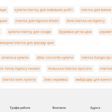
лицю
купити плитку для зовнішніх робіт
плитка для ванни 
гараж
плитка для підлоги 60х60
біла плитка на підлогу
купити плитку для сходів
бруківка цегла ціна
керамі
лінкерна плитка для фасаду ціна
 ceramica купити
atlas concorde купити
плитка балдосер і
ти теплу підлогу nexans
польська плитка opoczno
плитка
плитка vives купити
Зевс кераміка
мийдодир для ванної
Графік работи
Контакти
Адреса