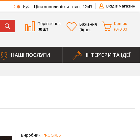
Вхід в магазин
Ціни оновлені: сьогодні, 12:43
Рус
Порівняння
Кошик
Бажання
(
0
) шт.
(
0
)
0.00
(
0
) шт.
НАШІ ПОСЛУГИ
ІНТЕР'ЄРИ ТА ІДЕЇ
Виробник:
PROGRES