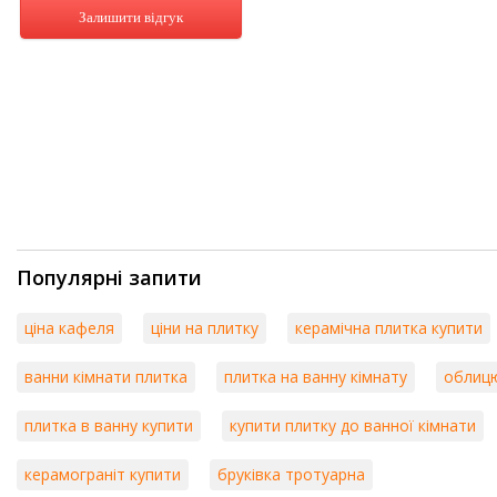
Залишити відгук
Популярні запити
ціна кафеля
ціни на плитку
керамічна плитка купити
ванни кімнати плитка
плитка на ванну кімнату
облицю
плитка в ванну купити
купити плитку до ванної кімнати
керамограніт купити
бруківка тротуарна