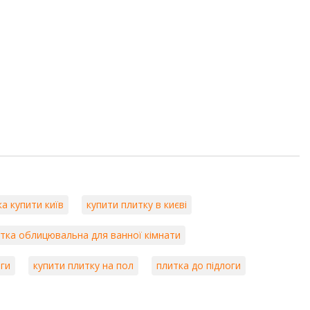
а купити київ
купити плитку в києві
тка облицювальна для ванної кімнати
оги
купити плитку на пол
плитка до підлоги