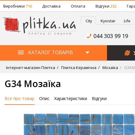
Виробники
710
Доставка
Оплата
Відгуки
232
Гара
City
Kyivstar
Life
044 303 99 19
КАТАЛОГ ТОВАРІВ
Інтернет-магазин Плитка
Плитка Керамічна
Мозаїка
G34 М
G34 Мозаїка
Все про товар
Опис
Характеристики
Відгуки