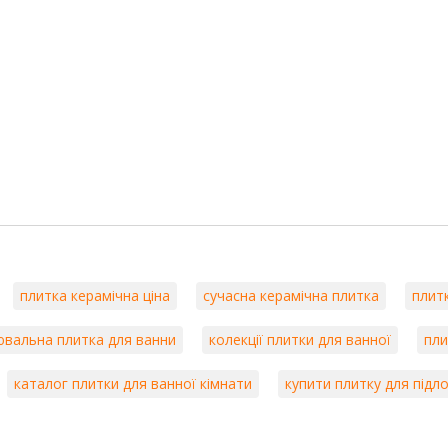
плитка керамічна ціна
сучасна керамічна плитка
плитк
вальна плитка для ванни
колекції плитки для ванної
пли
каталог плитки для ванної кімнати
купити плитку для підл