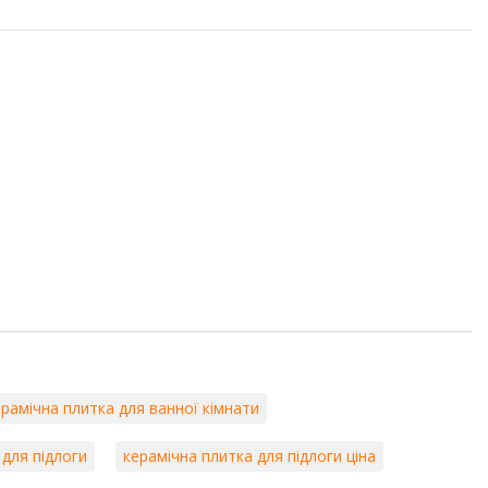
ерамічна плитка для ванної кімнати
 для підлоги
керамічна плитка для підлоги ціна