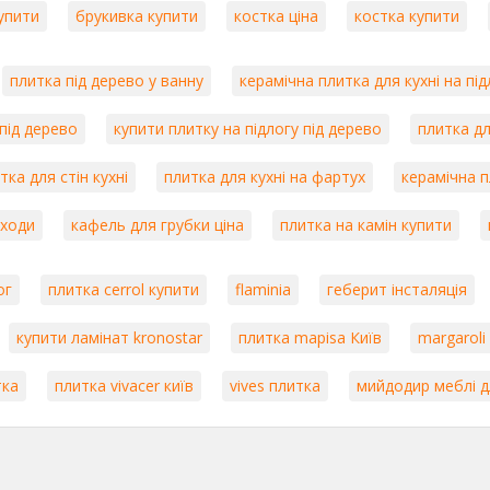
купити
брукивка купити
костка ціна
костка купити
плитка під дерево у ванну
керамічна плитка для кухні на під
 під дерево
купити плитку на підлогу під дерево
плитка дл
тка для стін кухні
плитка для кухні на фартух
керамічна п
сходи
кафель для грубки ціна
плитка на камін купити
ог
плитка cerrol купити
flaminia
геберит інсталяція
купити ламінат kronostar
плитка mapisa Київ
margaroli
тка
плитка vivacer київ
vives плитка
мийдодир меблі д