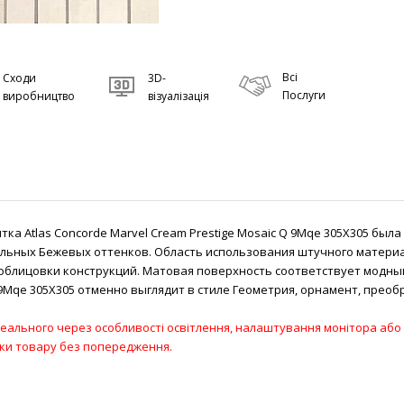
Всі
Сходи
3D-
Послуги
виробництво
візуалізація
тка Atlas Concorde Marvel Cream Prestige Mosaic Q 9Mqe 305Х305 бы
ьных Бежевых оттенков. Область использования штучного материа
облицовки конструкций. Матовая поверхность соответствует модны
 Q 9Mqe 305Х305 отменно выглядит в стиле Геометрия, орнамент, прео
 реального через особливості освітлення, налаштування монітора або 
ики товару без попередження.