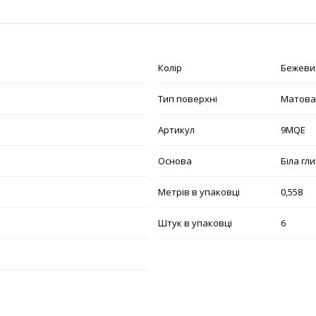
Колір
Бежеви
Тип поверхні
Матова
Артикул
9MQE
Основа
Біла гл
Метрів в упаковці
0,558
Штук в упаковці
6