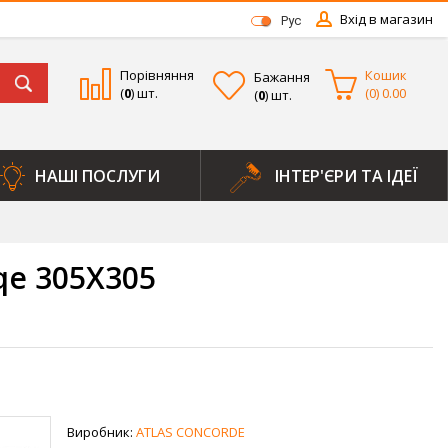
Вхід в магазин
Рус
Порівняння
Кошик
Бажання
(
0
) шт.
(
0
)
0.00
(
0
) шт.
НАШІ ПОСЛУГИ
ІНТЕР'ЄРИ ТА ІДЕЇ
5
qe 305Х305
Виробник:
ATLAS CONCORDE