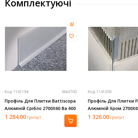
Комплектуючі
Код: 1141194
60х2700
Код: 1141200
Профіль Для Плитки Battiscopa
Профіль Для Плитки Fil
Алюміній Срібло 2700Х60 Ba 600
Алюміній Хром 2700Х6 
Asn
Asb
1 284.00
1 326.00
грн/шт
грн/шт