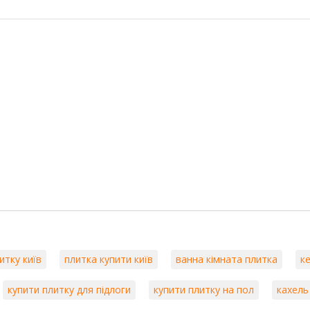
итку київ
плитка купити київ
ванна кімната плитка
к
купити плитку для підлоги
купити плитку на пол
кахель