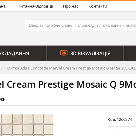
нтії
Питання-Відповіді
Про нас
Контакти
УКЛАДАННЯ
3D ВІЗУАЛІЗАЦІЯ
Плитка Atlas Concorde Marvel Cream Prestige Mosaic Q 9Mqe 305Х30
l Cream Prestige Mosaic Q 9M
уки
Код: 1260574