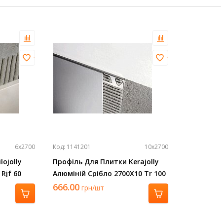
6х2700
Код: 1141201
10х2700
ojolly
Профіль Для Плитки Kerajolly
Rjf 60
Алюміній Срібло 2700Х10 Tr 100
As
666.00
грн/шт