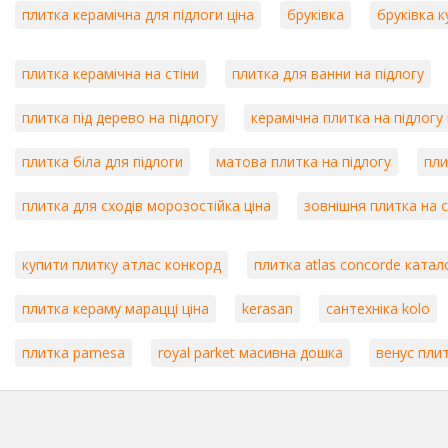
плитка керамічна для підлоги ціна
бруківка
бруківка 
плитка керамічна на стіни
плитка для ванни на підлогу
плитка під дерево на підлогу
керамічна плитка на підлогу
плитка біла для підлоги
матова плитка на підлогу
пли
плитка для сходів морозостійка ціна
зовнішня плитка на 
купити плитку атлас конкорд
плитка atlas concorde катал
плитка кераму марацці ціна
kerasan
сантехніка kolo
плитка pamesa
royal parket масивна дошка
венус пли