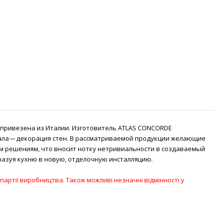
ла привезена из Италии. Изготовитель ATLAS CONCORDE
ла ─ декорация стен. В рассматриваемой продукции желающие
м решениям, что вносит нотку нетривиальности в создаваемый
бразуя кухню в новую, отделочную инсталляцию.
партії виробництва. Також можливі незначні відмінності у