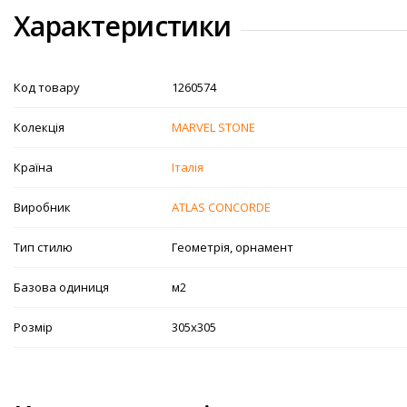
Характеристики
Код товару
1260574
Колекція
MARVEL STONE
Країна
Італія
Виробник
ATLAS CONCORDE
Тип стилю
Геометрія, орнамент
Базова одиниця
м2
Розмір
305х305