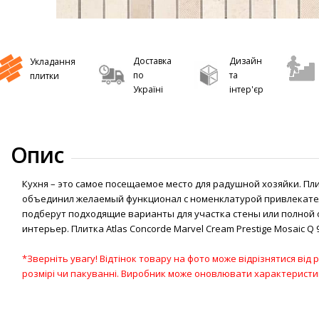
Доставка
Дизайн
Укладання
по
та
плитки
Україні
інтер'єр
Опис
Кухня – это самое посещаемое место для радушной хозяйки. Пли
объединил желаемый функционал с номенклатурой привлекател
подберут подходящие варианты для участка стены или полной 
интерьер. Плитка Atlas Concorde Marvel Cream Prestige Mosaic
*Зверніть увагу! Відтінок товару на фото може відрізнятися від
розмірі чи пакуванні. Виробник може оновлювати характерист