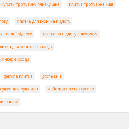
купити тротуарну плитку ціна
плитка тротуарна київ
логу
плитка для кухні на підлогу
я теплої підлоги
плитка на підлогу з декором
литка для зовнішніх сходів
клінкерні сходи
gemma плитка
grohe київ
 сушки для рушників
майоліка плитка купити
ля ванної