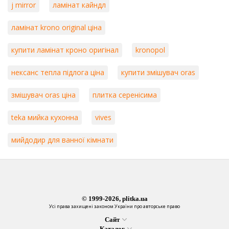
j mirror
ламінат кайндл
ламінат krono original ціна
купити ламінат кроно оригінал
kronopol
нексанс тепла підлога ціна
купити змішувач oras
змішувач oras ціна
плитка серенісима
teka мийка кухонна
vives
мийдодир для ванної кімнати
© 1999-2026, plitka.ua
Усі права захищені законом України про авторське право
Сайт
Каталог