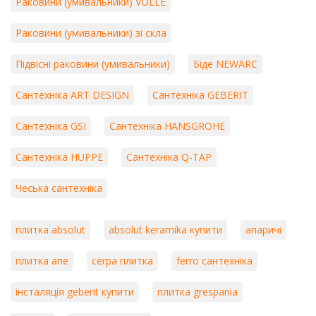
Раковини (умивальники) VOLLE
Раковини (умивальники) зі скла
Підвісні раковини (умивальники)
Біде NEWARC
Сантехніка ART DESIGN
Сантехніка GEBERIT
Сантехніка GSI
Сантехніка HANSGROHE
Сантехніка HUPPE
Сантехніка Q-TAP
Чеська сантехніка
плитка absolut
absolut keramika купити
апаричі
плитка апе
cerpa плитка
ferro сантехніка
інсталяція geberit купити
плитка grespania