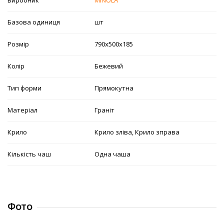
Виробник
MINOLA
Базова одиниця
шт
Розмір
790х500х185
Колір
Бежевий
Тип форми
Прямокутна
Матеріал
Граніт
Крило
Крило зліва, Крило зправа
Кількість чаш
Одна чаша
Фото