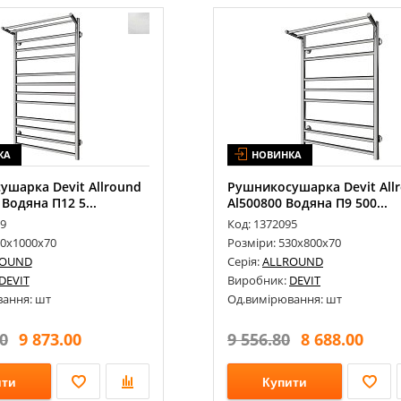
КА
НОВИНКА
шарка Devit Allround
Рушникосушарка Devit All
 Водяна П12 5...
Al500800 Водяна П9 500...
09
Код: 1372095
30х1000х70
Розміри: 530х800х70
ROUND
Серія:
ALLROUND
DEVIT
Виробник:
DEVIT
ання: шт
Од.вимірювання: шт
0
9 873.00
9 556.80
8 688.00
ити
Купити