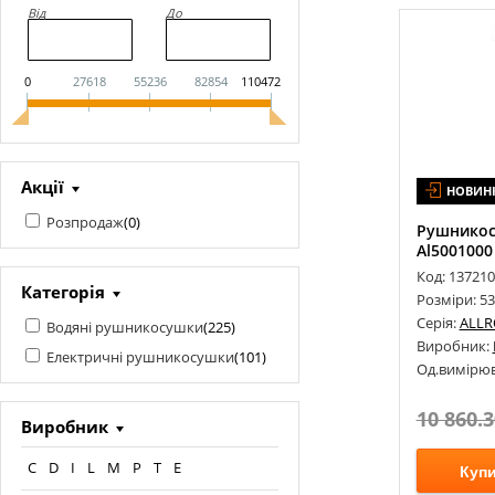
Від
До
0
27618
55236
82854
110472
Акції
НОВИН
Розпродаж
(
0
)
Рушникосу
Al5001000
Код: 13721
Категорія
Розміри: 5
Серія:
ALL
Водяні рушникосушки
(
225
)
Виробник:
Електричні рушникосушки
(
101
)
Од.вимірюв
10 860.3
Виробник
C
D
I
L
M
P
T
Е
Куп