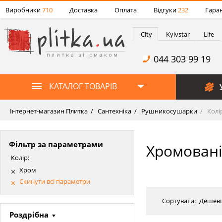
Виробники
710
Доставка
Оплата
Відгуки
232
Гаран
City
Kyivstar
Life
044 303 99 19
КАТАЛОГ ТОВАРІВ
Інтернет-магазин Плитка
Сантехніка
Рушникосушарки
Колі
Фільтр за параметрами
Хромовані
Колір:
Хром
Скинути всі параметри
Сортувати:
Дешев
Роздрібна