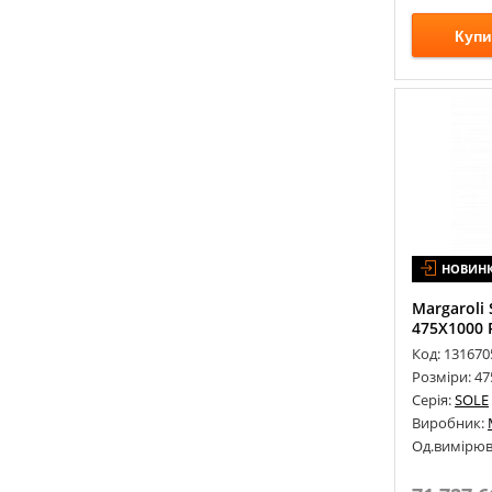
Купи
НОВИН
Margaroli
475Х1000 
Код: 131670
Розміри: 4
Серія:
SOLE
Виробник:
Од.вимірюв