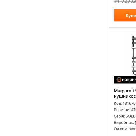
71 727.6
Купи
НОВИН
Margaroli 
Рушникосу
Код: 131670
Розміри: 47
Серія:
SOLE
Виробник:
Од.вимірюв