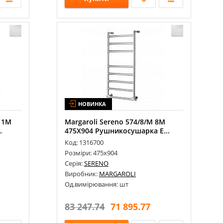
НОВИНКА
11М
Margaroli Sereno 574/8/M 8М
.
475Х904 Рушникосушарка Е...
Код: 1316700
Розміри: 475х904
Серія:
SERENO
Виробник:
MARGAROLI
Од.вимірювання: шт
83 247.74
71 895.77