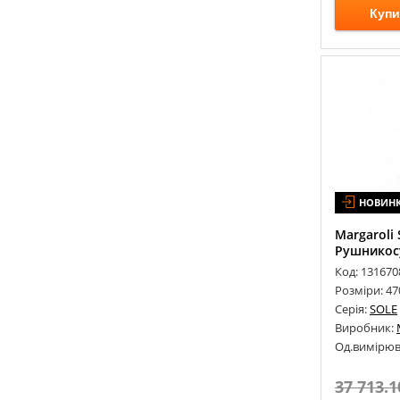
Сірий
(
28
)
Купи
Срібло
(
11
)
Фіолетовий
(
11
)
Хром
(
325
)
Червоний
(
14
)
Чорний
(
76
)
НОВИН
Margaroli
Рушникос
Код: 131670
Розміри: 47
Серія:
SOLE
Виробник:
Од.вимірюв
37 713.1