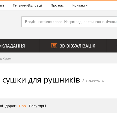
тії
Питання-Відповіді
Про нас
Контакти
УКЛАДАННЯ
3D ВІЗУАЛІЗАЦІЯ
р: Хром
 сушки для рушників
Кількість 325
ші
Дорогі
Нові
Популярні