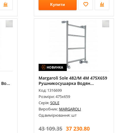
Купити
НОВИНКА
Margaroli Sole 482/M 4М 475Х659
Во...
Рушникосушарка Водян...
Код: 1316699
Розміри: 475х659
Серія:
SOLE
Виробник:
MARGAROLI
Од.вимірювання: шт
43 109.35
37 230.80