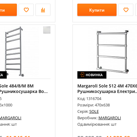
ти
Купити
КА
НОВИНКА
 Sole 484/8/M 8М
Margaroli Sole 512 4М 470Х
Рушникосушарка Во...
Рушникосушарка Електри..
5
Код: 1316704
75х1000
Розміри: 470х638
Серія:
SOLE
MARGAROLI
Виробник:
MARGAROLI
ання: шт
Од.вимірювання: шт