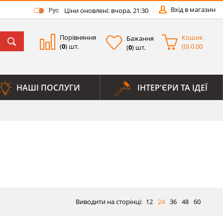
Вхід в магазин
Ціни оновлені: вчора, 21:30
Рус
Порівняння
Кошик
Бажання
(
0
) шт.
(
0
)
0.00
(
0
) шт.
НАШІ ПОСЛУГИ
ІНТЕР'ЄРИ ТА ІДЕЇ
Виводити на сторінці:
12
24
36
48
60