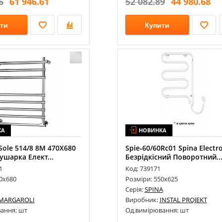
6
61 946.61
52 082.89
44 980.68
ти
Купити
КА
НОВИНКА
Sole 514/8 8М 470Х680
Spie‐60/60Rc01 Spina Eleсtr
шарка Елект...
Безрідкісний Поворотний..
1
Код: 739171
0х680
Розміри: 550х625
Серія:
SPINA
MARGAROLI
Виробник:
INSTAL PROJEKT
ання: шт
Од.вимірювання: шт