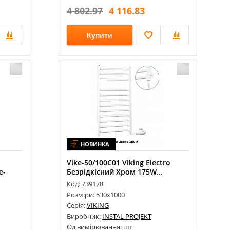
4 802.97
4 116.83
Купити
НОВИНКА
Vike‐50/100С01 Viking Electro
e-
Безрідкісний Хром 175W...
Код: 739178
Розміри: 530х1000
Серія:
VIKING
Виробник:
INSTAL PROJEKT
Од.вимірювання: шт