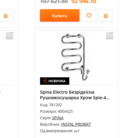
107 621.80
92 946.10
Купити
НОВИНКА
o
Spina Eleсtro Безрідкісна
.
Рушникосушарка Хром Spie-4...
Код: 781292
Розміри: 400х625
Серія:
SPINA
Виробник:
INSTAL PROJEKT
Од.вимірювання: шт