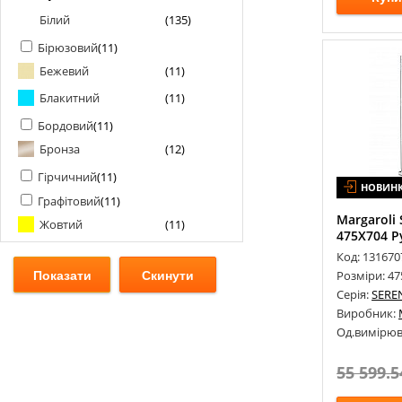
Білий
(
135
)
Бірюзовий
(
11
)
Бежевий
(
11
)
Блакитний
(
11
)
Бордовий
(
11
)
Бронза
(
12
)
Гірчичний
(
11
)
НОВИН
Графітовий
(
11
)
Margaroli
Жовтий
(
11
)
475Х704 Р
Зелений
(
11
)
Код: 131670
Розміри: 47
Золото
(
11
)
Серія:
SERE
Коричневий
(
11
)
Виробник:
Од.вимірюв
Оливковий
(
11
)
Помаранчевий
(
1
)
55 599.5
Рожевий
(
11
)