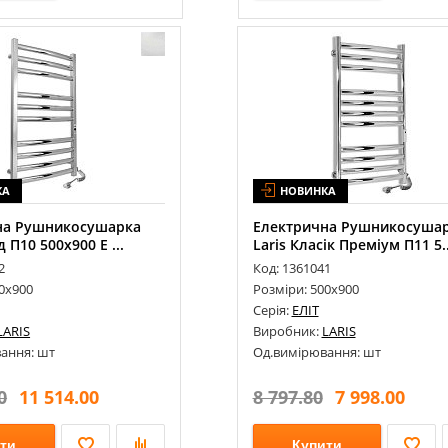
КА
НОВИНКА
на Рушникосушарка
Електрична Рушникосуша
д П10 500х900 Е ...
Laris Класік Преміум П11 5..
2
Код: 1361041
0х900
Розміри: 500х900
Серія:
ЕЛІТ
LARIS
Виробник:
LARIS
ання: шт
Од.вимірювання: шт
0
11 514.00
8 797.80
7 998.00
ти
Купити