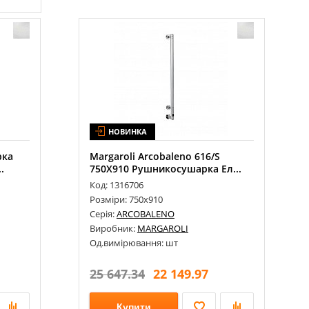
Полотенцесушитель Электрический T
erma Vivo One 910х5...
Полотенцесушитель Электрический T
erma Marlin One 780...
НОВИНКА
рка
Margaroli Arcobaleno 616/S
.
750Х910 Рушникосушарка Ел...
Код: 1316706
Розміри: 750х910
Серія:
ARCOBALENO
Виробник:
MARGAROLI
Од.вимірювання: шт
25 647.34
22 149.97
Купити