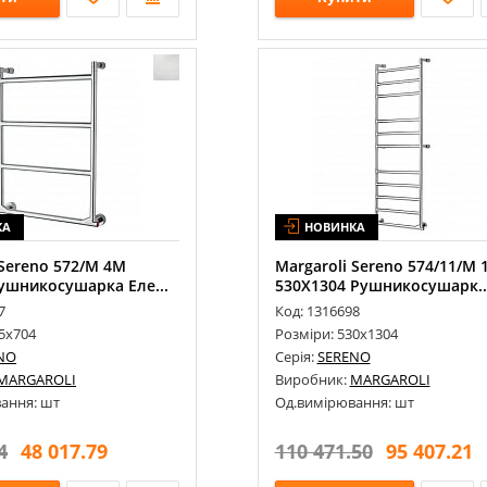
КА
НОВИНКА
 Sereno 572/M 4М
Margaroli Sereno 574/11/M 
ушникосушарка Еле...
530Х1304 Рушникосушарк..
7
Код: 1316698
5х704
Розміри: 530х1304
NO
Серія:
SERENO
MARGAROLI
Виробник:
MARGAROLI
ання: шт
Од.вимірювання: шт
4
48 017.79
110 471.50
95 407.21