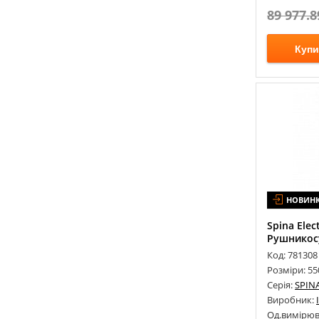
89 977.8
Купи
НОВИН
Spina Eleс
Рушникосу
Код: 781308
Розміри: 5
Серія:
SPIN
Виробник:
Од.вимірюв