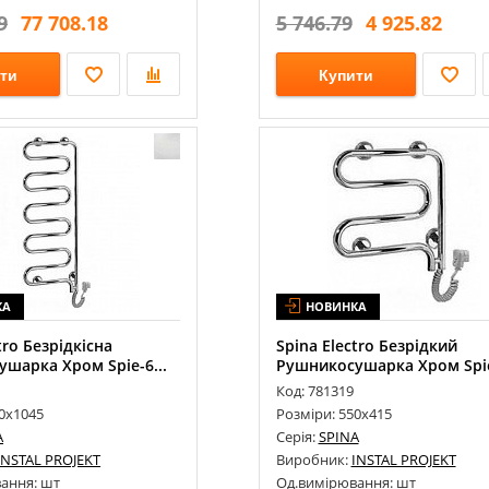
9
77 708.18
5 746.79
4 925.82
ти
Купити
КА
НОВИНКА
tro Безрідкісна
Spina Eleсtro Безрідкий
шарка Хром Spie-6...
Рушникосушарка Хром Spi
60/...
Код: 781319
50х1045
Розміри: 550х415
A
Серія:
SPINA
INSTAL PROJEKT
Виробник:
INSTAL PROJEKT
ання: шт
Од.вимірювання: шт