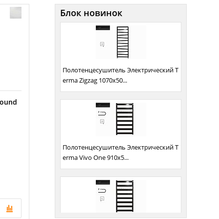
Блок новинок
Полотенцесушитель Электрический T
erma Zigzag 1070х50...
round
Полотенцесушитель Электрический T
erma Vivo One 910х5...