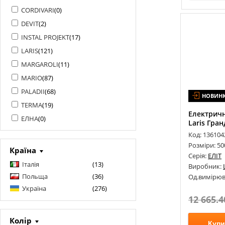
CORDIVARI
(
0
)
DEVIT
(
2
)
INSTAL PROJEKT
(
17
)
LARIS
(
121
)
MARGAROLI
(
11
)
MARIO
(
87
)
PALADII
(
68
)
НОВИН
TERMA
(
19
)
Електрич
ЕЛНА
(
0
)
Laris Гран
Код: 136104
Розміри: 50
Країна
Серія:
ЕЛІТ
Італія
(
13
)
Виробник:
Польща
(
36
)
Од.вимірюв
Україна
(
276
)
12 665.4
Колір
Купи