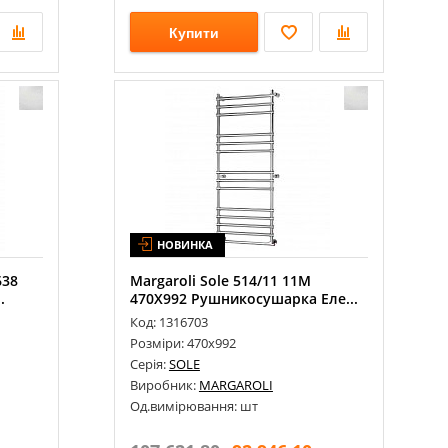
Купити
НОВИНКА
638
Margaroli Sole 514/11 11М
.
470Х992 Рушникосушарка Еле...
Код: 1316703
Розміри: 470х992
Серія:
SOLE
Виробник:
MARGAROLI
Од.вимірювання: шт