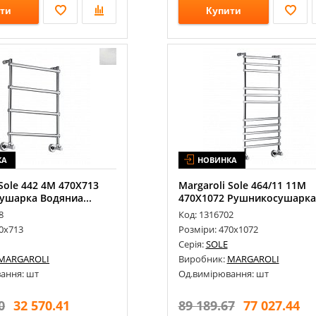
ти
Купити
КА
НОВИНКА
 Sole 442 4М 470Х713
Margaroli Sole 464/11 11М
ушарка Водяниа...
470Х1072 Рушникосушарка 
8
Код: 1316702
0х713
Розміри: 470х1072
Серія:
SOLE
MARGAROLI
Виробник:
MARGAROLI
ання: шт
Од.вимірювання: шт
0
32 570.41
89 189.67
77 027.44