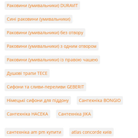
Раковини (умивальники) DURAVIT
Сині раковини (умивальники)
Раковини (умивальники) без отвору
Раковини (умивальники) з одним отвором
Раковини (умивальники) із правою чашею
Душові трапи TECE
Сифони та сливи-переливи GEBERIT
Німецькі сифони для піддону
Сантехніка BONGIO
Сантехніка HACEKA
Сантехніка JIKA
сантехніка am pm купити
atlas concorde київ