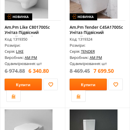
НОВИНКА
НОВИНКА
Am.Pm Like C801700Sc
Am.Pm Tender C45A1700Sc
Унітаз Підвісний
Унітаз Підвісний
Безобідковий F...
Безобідкови...
Код: 1319350
Код: 1319324
Розміри:
Розміри:
Серія:
LIKE
Серія:
TENDER
Виробник:
AM PM
Виробник:
AM PM
Од.вимірювання: шт
Од.вимірювання: шт
6 974.88
6 340.80
8 469.45
7 699.50
Купити
Купити