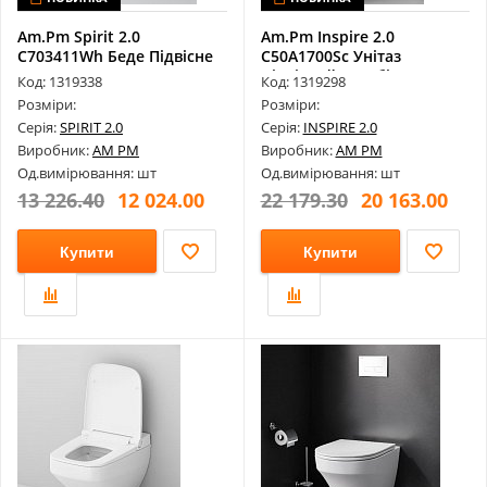
Am.Pm Spirit 2.0
Am.Pm Inspire 2.0
C703411Wh Беде Підвісне
C50A1700Sc Унітаз
Підвісний Безобі...
Код: 1319338
Код: 1319298
Розміри:
Розміри:
Серія:
SPIRIT 2.0
Серія:
INSPIRE 2.0
Виробник:
AM PM
Виробник:
AM PM
Од.вимірювання: шт
Од.вимірювання: шт
13 226.40
12 024.00
22 179.30
20 163.00
Купити
Купити