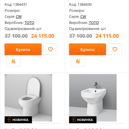
700X448X...
мм Je...
Код: 1384431
Код: 1384430
Розміри:
Розміри:
Серія:
CW
Серія:
CW
Виробник:
TOTO
Виробник:
TOTO
Од.вимірювання: шт
Од.вимірювання: шт
37 100.00
24 115.00
37 100.00
24 115.00
Купити
Купити
НОВИНКА
НОВИНКА