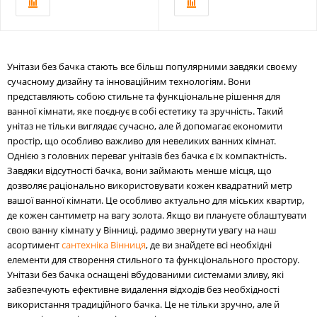
Унітази без бачка стають все більш популярними завдяки своєму
сучасному дизайну та інноваційним технологіям. Вони
представляють собою стильне та функціональне рішення для
ванної кімнати, яке поєднує в собі естетику та зручність. Такий
унітаз не тільки виглядає сучасно, але й допомагає економити
простір, що особливо важливо для невеликих ванних кімнат.
Однією з головних переваг унітазів без бачка є їх компактність.
Завдяки відсутності бачка, вони займають менше місця, що
дозволяє раціонально використовувати кожен квадратний метр
вашої ванної кімнати. Це особливо актуально для міських квартир,
де кожен сантиметр на вагу золота. Якщо ви плануєте облаштувати
свою ванну кімнату у Вінниці, радимо звернути увагу на наш
асортимент
сантехніка Вінниця
, де ви знайдете всі необхідні
елементи для створення стильного та функціонального простору.
Унітази без бачка оснащені вбудованими системами зливу, які
забезпечують ефективне видалення відходів без необхідності
використання традиційного бачка. Це не тільки зручно, але й