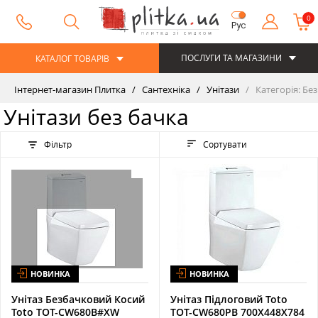
0
Рус
ПОСЛУГИ ТА МАГАЗИНИ
КАТАЛОГ ТОВАРІВ
Інтернет-магазин Плитка
Сантехніка
Унітази
Категорія: Без
Унітази без бачка
Фільтр
Сортувати
НОВИНКА
НОВИНКА
Унітаз Безбачковий Косий
Унітаз Підлоговий Toto
Toto TOT-CW680B#XW
TOT-CW680PB 700X448X784