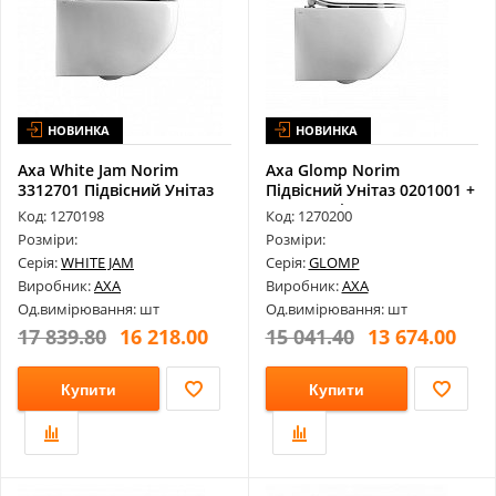
НОВИНКА
НОВИНКА
Axa White Jam Norim
Axa Glomp Norim
3312701 Підвісний Унітаз
Підвісний Унітаз 0201001 +
520X340...
Окремо Fi...
Код: 1270198
Код: 1270200
Розміри:
Розміри:
Серія:
WHITE JAM
Серія:
GLOMP
Виробник:
AXA
Виробник:
AXA
Од.вимірювання: шт
Од.вимірювання: шт
17 839.80
16 218.00
15 041.40
13 674.00
Купити
Купити