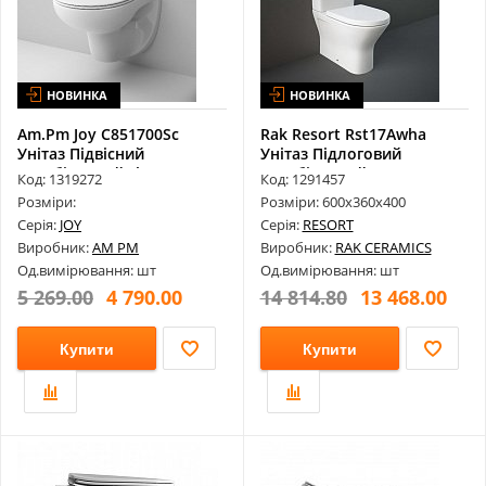
НОВИНКА
НОВИНКА
Am.Pm Joy C851700Sc
Rak Resort Rst17Awha
Унітаз Підвісний
Унітаз Підлоговий
Безобідковий Fl...
Безобідковий ...
Код: 1319272
Код: 1291457
Розміри:
Розміри: 600х360х400
Серія:
JOY
Серія:
RESORT
Виробник:
AM PM
Виробник:
RAK CERAMICS
Од.вимірювання: шт
Од.вимірювання: шт
5 269.00
4 790.00
14 814.80
13 468.00
Купити
Купити