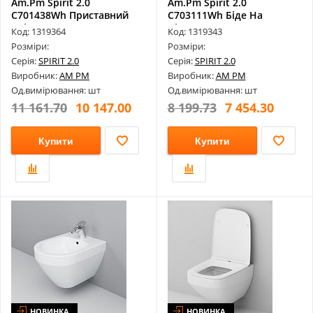
Am.Pm Spirit 2.0
Am.Pm Spirit 2.0
C701438Wh Приставний
C703111Wh Біде На
Унітаз
Підлогу
Код: 1319364
Код: 1319343
Розміри:
Розміри:
Серія:
SPIRIT 2.0
Серія:
SPIRIT 2.0
Виробник:
AM PM
Виробник:
AM PM
Од.вимірювання: шт
Од.вимірювання: шт
11 161.70
10 147.00
8 199.73
7 454.30
Купити
Купити
НОВИНКА
НОВИНКА