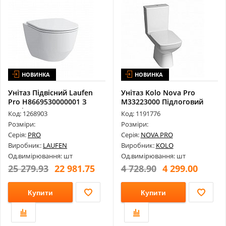
НОВИНКА
НОВИНКА
Унітаз Підвісний Laufen
Унітаз Kolo Nova Pro
Pro H8669530000001 З
M33223000 Підлоговий
Сидіння...
Прямокутни...
Код: 1268903
Код: 1191776
Розміри:
Розміри:
Серія:
PRO
Серія:
NOVA PRO
Виробник:
LAUFEN
Виробник:
KOLO
Од.вимірювання: шт
Од.вимірювання: шт
25 279.93
22 981.75
4 728.90
4 299.00
Купити
Купити