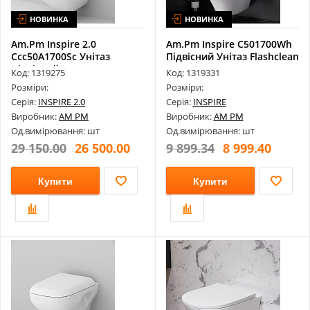
НОВИНКА
НОВИНКА
Am.Pm Inspire 2.0
Am.Pm Inspire C501700Wh
Ccc50A1700Sc Унітаз
Підвісний Унітаз Flashclean
Підвісний Безо...
Код: 1319275
Код: 1319331
Розміри:
Розміри:
Серія:
INSPIRE 2.0
Серія:
INSPIRE
Виробник:
AM PM
Виробник:
AM PM
Од.вимірювання: шт
Од.вимірювання: шт
29 150.00
26 500.00
9 899.34
8 999.40
Купити
Купити