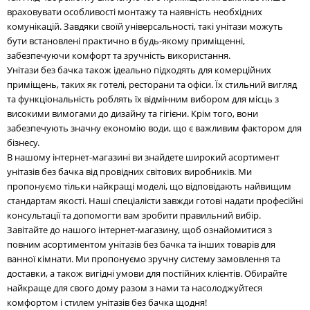
враховувати особливості монтажу та наявність необхідних
комунікацій. Завдяки своїй універсальності, такі унітази можуть
бути встановлені практично в будь-якому приміщенні,
забезпечуючи комфорт та зручність використання.
Унітази без бачка також ідеально підходять для комерційних
приміщень, таких як готелі, ресторани та офіси. Їх стильний вигляд
та функціональність роблять їх відмінним вибором для місць з
високими вимогами до дизайну та гігієни. Крім того, вони
забезпечують значну економію води, що є важливим фактором для
бізнесу.
В нашому інтернет-магазині ви знайдете широкий асортимент
унітазів без бачка від провідних світових виробників. Ми
пропонуємо тільки найкращі моделі, що відповідають найвищим
стандартам якості. Наші спеціалісти завжди готові надати професійні
консультації та допомогти вам зробити правильний вибір.
Завітайте до нашого інтернет-магазину, щоб ознайомитися з
повним асортиментом унітазів без бачка та інших товарів для
ванної кімнати. Ми пропонуємо зручну систему замовлення та
доставки, а також вигідні умови для постійних клієнтів. Обирайте
найкраще для свого дому разом з нами та насолоджуйтеся
комфортом і стилем унітазів без бачка щодня!