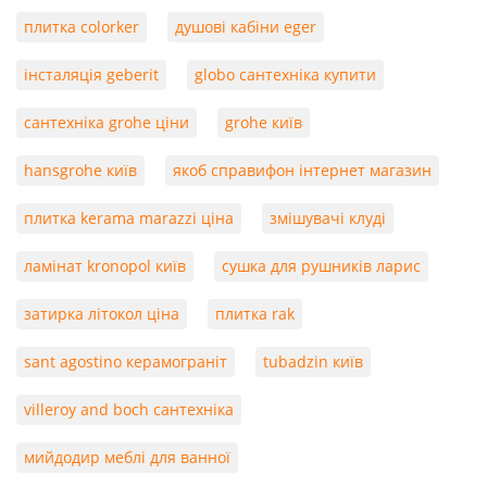
плитка colorker
душові кабіни eger
інсталяція geberit
globo сантехніка купити
сантехніка grohe ціни
grohe київ
hansgrohe київ
якоб справифон інтернет магазин
плитка kerama marazzi ціна
змішувачі клуді
ламінат kronopol київ
сушка для рушників ларис
затирка літокол ціна
плитка rak
sant agostino керамограніт
tubadzin київ
villeroy and boch сантехніка
мийдодир меблі для ванної