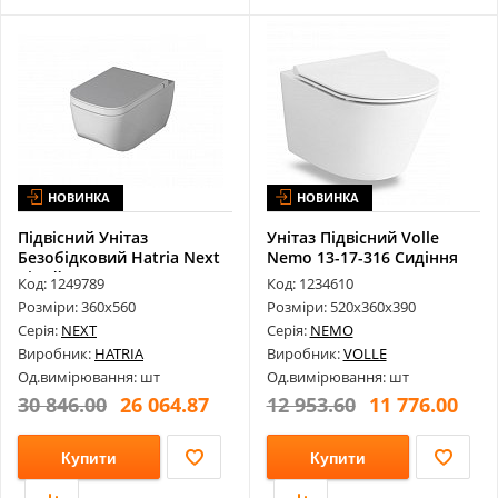
НОВИНКА
НОВИНКА
Підвісний Унітаз
Унітаз Підвісний Volle
Безобідковий Hatria Next
Nemo 13-17-316 Сидіння
Білий Y1F1...
Тверде...
Код: 1249789
Код: 1234610
Розміри: 360х560
Розміри: 520х360х390
Серія:
NEXT
Серія:
NEMO
Виробник:
HATRIA
Виробник:
VOLLE
Од.вимірювання: шт
Од.вимірювання: шт
30 846.00
26 064.87
12 953.60
11 776.00
Купити
Купити