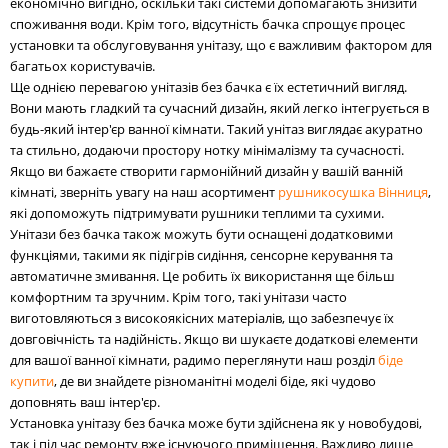
економічно вигідно, оскільки такі системи допомагають знизити
споживання води. Крім того, відсутність бачка спрощує процес
установки та обслуговування унітазу, що є важливим фактором для
багатьох користувачів.
Ще однією перевагою унітазів без бачка є їх естетичний вигляд.
Вони мають гладкий та сучасний дизайн, який легко інтегрується в
будь-який інтер'єр ванної кімнати. Такий унітаз виглядає акуратно
та стильно, додаючи простору нотку мінімалізму та сучасності.
Якщо ви бажаєте створити гармонійний дизайн у вашій ванній
кімнаті, зверніть увагу на наш асортимент
рушникосушка Вінниця
,
які допоможуть підтримувати рушники теплими та сухими.
Унітази без бачка також можуть бути оснащені додатковими
функціями, такими як підігрів сидіння, сенсорне керування та
автоматичне змивання. Це робить їх використання ще більш
комфортним та зручним. Крім того, такі унітази часто
виготовляються з високоякісних матеріалів, що забезпечує їх
довговічність та надійність. Якщо ви шукаєте додаткові елементи
для вашої ванної кімнати, радимо переглянути наш розділ
біде
купити
, де ви знайдете різноманітні моделі біде, які чудово
доповнять ваш інтер'єр.
Установка унітазу без бачка може бути здійснена як у новобудові,
так і під час ремонту вже існуючого приміщення. Важливо лише