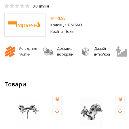
0
Відгуків
IMPRESE
Колекція:
RALSKO
Країна:
Чехія
Укладання
Доставка
Дизайн
плитки
по Україні
інтер'єра
Товари