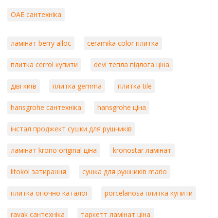
ОАЕ сантехніка
ламінат berry alloc
ceramika color плитка
плитка cerrol купити
devi тепла підлога ціна
діві київ
плитка gemma
плитка tile
hansgrohe сантехніка
hansgrohe ціна
інстал проджект сушки для рушників
ламінат krono original ціна
kronostar ламінат
litokol затирання
сушка для рушників mario
плитка опочно каталог
porcelanosa плитка купити
ravak сантехніка
таркетт ламінат ціна