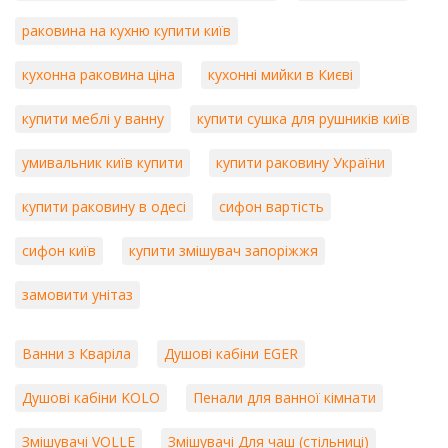
раковина на кухню купити київ
кухонна раковина ціна
кухонні мийки в Києві
купити меблі у ванну
купити сушка для рушників київ
умивальник київ купити
купити раковину України
купити раковину в одесі
сифон вартість
сифон київ
купити змішувач запоріжжя
замовити унітаз
Ванни з Кваріла
Душові кабіни EGER
Душові кабіни KOLO
Пенали для ванної кімнати
Змішувачі VOLLE
Змішувачі Для чаш (стільниці)