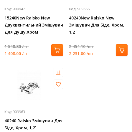
Код:
909947
Код:
909888
15240New Ralsko New
40240New Ralsko New
Двухвентильний Змішувач
Змішувач Для Біде, Хром,
Для Душу,Хром
1,2
1 548.80
/шт
2 454.10
/шт
1 408.00
/шт
2 231.00
/шт
Код:
909963
40240 Ralsko Змішувач Для
Біде, Хром, 1,2'