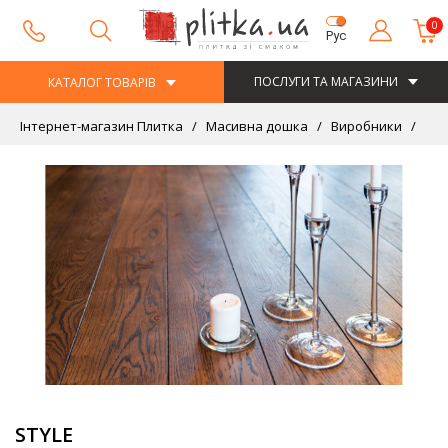
0
Рус
ПОСЛУГИ ТА МАГАЗИНИ
КАТАЛОГ ТОВАРІВ
Інтернет-магазин Плитка
Масивна дошка
Виробники
MAT
STYLE