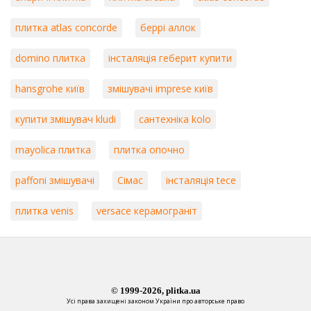
плитка atlas concorde
беррі аллок
domino плитка
інсталяція геберит купити
hansgrohe київ
змішувачі imprese київ
купити змішувач kludi
сантехніка kolo
mayolica плитка
плитка опочно
paffoni змішувачі
Сімас
інсталяція tece
плитка venis
versace керамограніт
© 1999-2026, plitka.ua
Усі права захищені законом України про авторське право