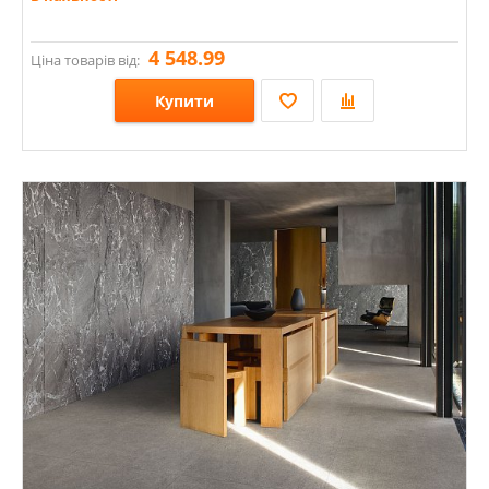
4 548.99
Ціна товарів від:
Купити
Розміри: 57х232х8;
Стилі: Під бетон;
Кольори: