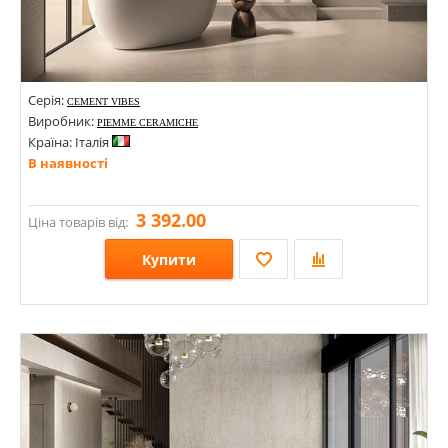
Серія:
CEMENT VIBES
Виробник:
PIEMME CERAMICHE
Країна: Італія
В наявності
3 392.00
Ціна товарів від:
Купити
Розміри: 600х1200х8,5;
Стилі: Під бетон;
Кольори: