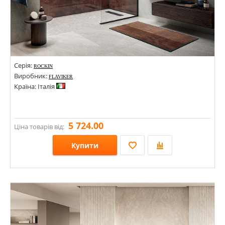
Серія:
ROCKIN
Виробник:
FLAVIKER
Країна: Італія
5 724.00
Ціна товарів від:
Купити
Розміри: 1200х2800х6;
Стилі: Під камінь;
Кольори: