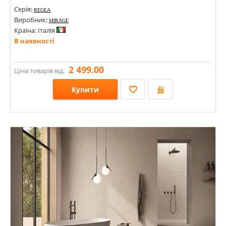
Серія:
REGEA
Виробник:
MIRAGE
Країна: Італія
В наявності
2 499.00
Ціна товарів від:
Купити
Розміри: 1197х600х8;
Стилі: Під камінь;
Кольори: