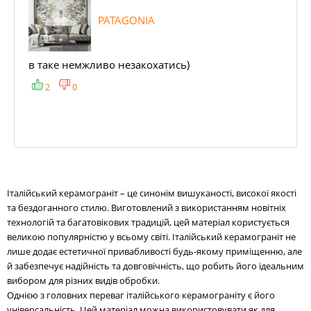
PATAGONIA
в таке немжливо незакохатись)
2
0
Італійський керамограніт – це синонім вишуканості, високої якості
та бездоганного стилю. Виготовлений з використанням новітніх
технологій та багатовікових традицій, цей матеріал користується
великою популярністю у всьому світі. Італійський керамограніт не
лише додає естетичної привабливості будь-якому приміщенню, але
й забезпечує надійність та довговічність, що робить його ідеальним
вибором для різних видів обробки.
Однією з головних переваг італійського керамограніту є його
універсальність. Цей матеріал можна використовувати як для