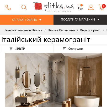
0
Рус
ПОСЛУГИ ТА МАГАЗИНИ
КАТАЛОГ ТОВАРІВ
Інтернет-магазин Плитка
Плитка Керамічна
Керамограніт
К
Італійський керамограніт
ФІЛЬТР
Сортувати