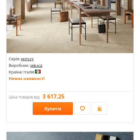
Серія:
MOTLEY
Виробник:
MIRAGE
Країна: Італія
Немає наявності
3 617.25
Ціна товарів від:
Купити
Розміри: 600х1200;
Стилі: Під камінь;
Кольори: