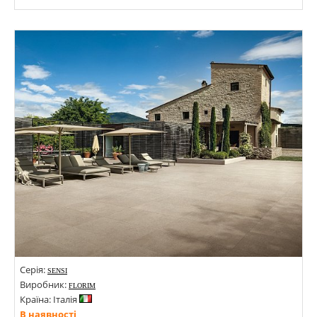
Розміри: 600х1200;
Стилі: Під бетон;
Кольори:
Серія:
SENSI
Виробник:
FLORIM
Країна: Італія
В наявності