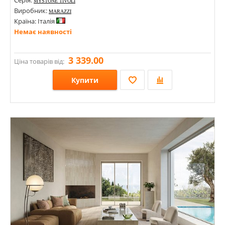
Серія:
MYSTONE TIVOLI
Виробник:
MARAZZI
Країна: Італія
Немає наявності
3 339.00
Ціна товарів від:
Купити
Розміри: 1200х1200х9; 600х1200х9;
Стилі: Під камінь;
Кольори: