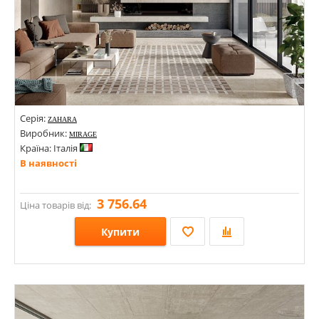
Серія:
ZAHARA
Виробник:
MIRAGE
Країна: Італія
В наявності
3 756.64
Ціна товарів від:
Купити
Розміри: 600х1200; 1200х600х9;
Стилі: Під мармур; Під камінь;
Кольори: