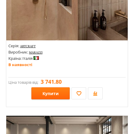
Серія:
ARTCRAFT
Виробник:
MARAZZI
Країна: Італія
В наявності
3 741.80
Ціна товарів від:
Купити
Розміри: 53х300х10;
Стилі: Під цеглу;
Кольори: