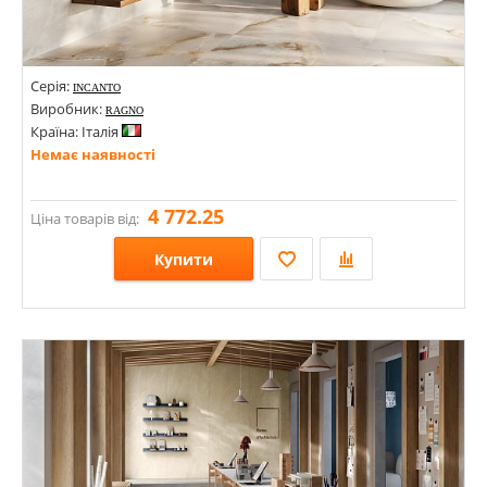
Серія:
INCANTO
Виробник:
RAGNO
Країна: Італія
Немає наявності
4 772.25
Ціна товарів від:
Купити
Розміри: 1200х1200; 600х1200;
Стилі: Під мармур; Під камінь;
Кольори: