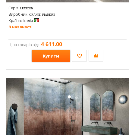
Серія:
LEXICON
Виробник:
GRANITI FIANDRE
Країна: Італія
В наявності
4 611.00
Ціна товарів від:
Купити
Розміри: 1200х600х8; 1200х1200х8;
Стилі: Під камінь;
Кольори: