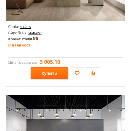
Серія:
NOBILIS
Виробник:
MARAZZI
Країна: Італія
В наявності
3 005.10
Ціна товарів від:
Купити
Розміри: 110х540х9;
Стилі: Під дерево;
Кольори: