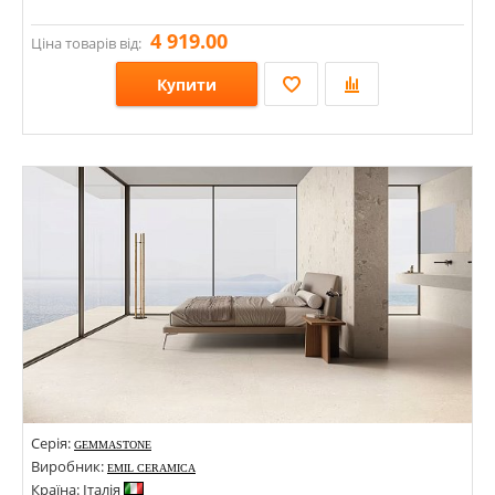
4 919.00
Ціна товарів від:
Купити
Розміри: 1200х600х6;
Стилі: Під травертин;
Кольори:
Серія:
GEMMASTONE
Виробник:
EMIL CERAMICA
Країна: Італія