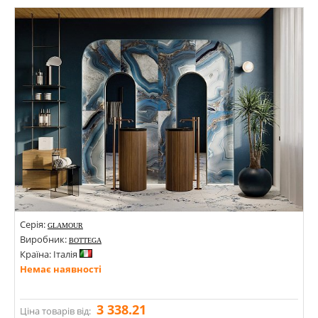
Стилі: Під камінь;
Кольори:
Серія:
GLAMOUR
Виробник:
BOTTEGA
Країна: Італія
Немає наявності
3 338.21
Ціна товарів від: