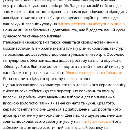
внутрішніх, так і для зовнішніх робіт. Завдяки високій стійкості до
зносу та механічних пошкоджень, керамограніт ідеально підходить
для підлогових покриттів. Якщо ви шукаєте надійне рішення для
вашої кухні, зверніть увагу на
плитку для кухні за доступною ціною
.
Вона не лише забезпечить довговічність, але й додасть вашій кухні
сучасного та стильного вигляду.
Італійський керамограніт також славиться своїми естетичними
можливостями. Ви можете знайти плитку різних кольорів, текстур
та розмірів, що дозволяє створювати унікальні інтер'єри. Особливо
популярною є біла плитка, яка додає простору світла та візуально
збільшує його. Якщо ви хочете створити свіжий та чистий вигляд у
ванній кімнаті, розгляньте варіант
білої плитки для ванної кімнати
.
Вона створить відчуття простору та елегантності.
Ще однією важливою характеристикою італійського керамограніту
є його висока стійкість до температурних коливань та впливу
вологи. Це робить його ідеальним вибором для приміщень з
високою вологістю, таких як ванні кімнати та кухні. Крім того,
керамограніт легко очищується від забруднень, що робить його
дуже практичним у використанні. Для тих, хто шукає рішення для
зовнішніх сходів, варто звернути увагу на
плитку для сходів
. Вона
забезпечить не лише естетичний вигляд, але й безпеку та