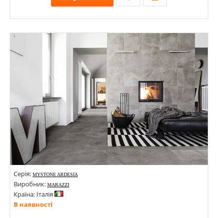
Розміри: 48х450х9,5;
Стилі: Під цеглу;
Кольори:
Серія:
MYSTONE ARDESIA
Виробник:
MARAZZI
Країна: Італія
В наявності