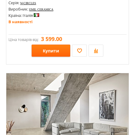
Серія:
W-CIRCLES
Виробник:
EMIL CERAMICA
Країна: Італія
В наявності
3 599.00
Ціна товарів від:
Купити
Розміри: 300х53х9;
Стилі: Під дерево;
Кольори: