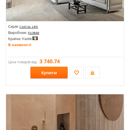
Серія:
CASUAL LIFE
Виробник:
FLORIM
Країна: Італія
В наявності
3 740.74
Ціна товарів від:
Купити
Розміри: 1200х1200х9;
Стилі: Під камінь;
Кольори: